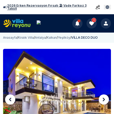
2026 Erken Rezervasyon Fırsatı 🏖️ Vade Farksız 3
Taksit
0
Anasayfa
/
Kiralık Villa
/
Antalya
/
Kalkan
/
Yeşilköy
/
VİLLA DECO DUO