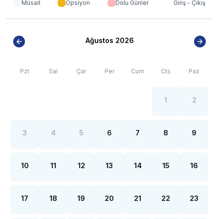
Müsait
Opsiyon
Dolu Günler
Giriş - Çıkış
kelebek, böcek, sinek vb. bulunma ihtimali
bulunmaktadır.
Ağustos 2026
Pzt
Sal
Çar
Per
Cum
Cts
Paz
1
2
3
4
5
6
7
8
9
10
11
12
13
14
15
16
17
18
19
20
21
22
23