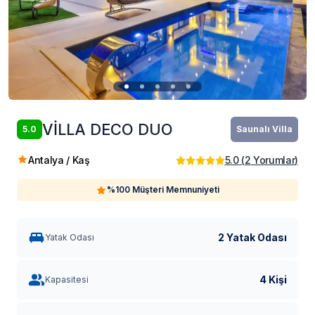
VİLLA DECO DUO
5.0
Saunalı Villa
Antalya / Kaş
5.0
(
2
Yorumlar
)
%100 Müşteri Memnuniyeti
2 Yatak Odası
Yatak Odası
4 Kişi
Kapasitesi