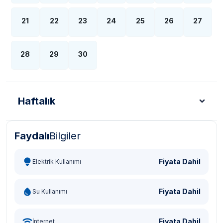
21
22
23
24
25
26
27
28
29
30
Haftalık
Faydalı
Bilgiler
Türk Lirası - TL
Dolar - USD
Sterlin - GBP
Eur
Fiyata Dahil
Elektrik Kullanımı
Fiyata Dahil
Su Kullanımı
Fiyata Dahil
İnternet