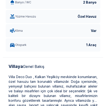
2 Banyo
Banyo / WC
Özel Havuz
Yüzme Havuzu
Var
Klima
1 Araç
Otopark
Villaya
Genel Bakış
Villa Deco Duo , Kalkan Yeşilköy mevkiinde konumlanan,
özel havuzu tam korunaklı villamızdır. Doğa içerisinde,
yemyeşil bahçesi bulunan villamız, muhafazakar aileler
ve balayı misafirleri için çok ideal bir seçenektir. Şık ve
kaliteli bir dizaynı bulunan villamız, misafirlerimizin
konforu gözetilerek tasarlanmıştır. Ayrıca villamızda yer
alan sauna, langırt ve salıncak sayesinde keyifli vakit