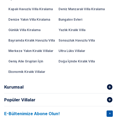
Kapalı Havuzlu Villa Kiralama
Deniz Manzaralı Villa Kiralama
Denize Yakın Villa Kiralama
Bungalov Evleri
Günlük Villa Kiralama
Yazlık Kiralık Villa
Bayramda Kiralık Havuzlu Villa
Sonsuzluk Havuzlu Villa
Merkeze Yakın Kiralık Villalar
Ultra Lüks Villalar
Geniş Aile Grupları İçin
Doğa İçinde Kiralık Villa
Ekonomik Kiralık Villalar
Kurumsal
Popüler Villalar
Hakkımızda
Gizlilik Şartları
İptal Şartları
Banka Hesapları
E-Bültenimize Abone Olun!
VİLLA SALKIM
VİLLA SLAY 1