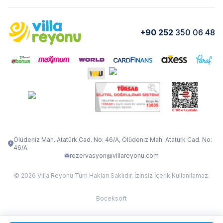
Kurumsal
Blog
VİLLA GOLD ROSE
VİLLA SARNIÇ
Yorumlar
Nasıl Kiralarım
+90 252
350 06 48
VİLLA OLENNA 1
VİLLA MERT
İletişim
Kiralama Sözleşmesi
VİLLA VERDANİA
VİLLA BELLA
Belgelerimiz
VİLLA MİRAVA
VILLA ADRIMA 1
VİLLA TİAMO
VİLLA ZEYTİN DALI
VİLLA LARA
VILLA ELMALI
VİLLA EVRİM 1
Ölüdeniz Mah. Atatürk Cad. No: 46/A, Ölüdeniz Mah. Atatürk Cad. No:
46/A
rezervasyon@villareyonu.com
© 2026 Villa Reyonu Tüm Hakları Saklıdır, İzinsiz İçerik Kullanılamaz.
Boceksoft
Fethiye Kas Kalkan 2