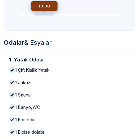
10.00
Odalar
& Eşyalar
1. Yatak Odası
1
Çift Kişilik Yatak
1
Jakuzi
1
Sauna
1
Banyo/WC
1
Komodin
1
Elbise dolabı