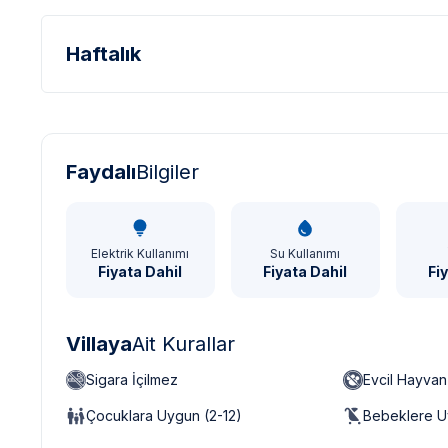
Haftalık
Türk Lirası - TL
Dolar - USD
Sterlin - GBP
Faydalı
Bilgiler
Elektrik Kullanımı
Su Kullanımı
Fiyata Dahil
Fiyata Dahil
Fi
Villaya
Ait Kurallar
Sigara İçilmez
Evcil Hayva
Çocuklara Uygun (2-12)
Bebeklere U