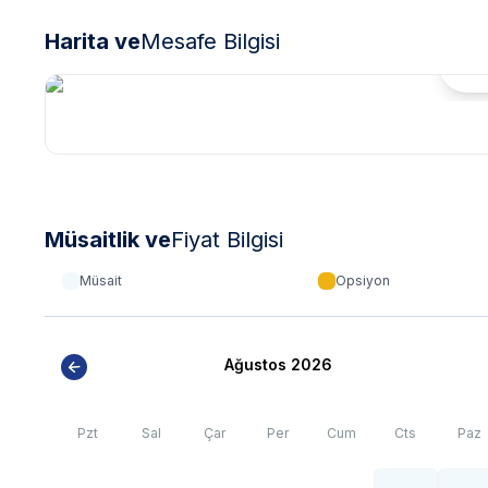
Harita ve
Mesafe Bilgisi
Hari
Müsaitlik ve
Fiyat Bilgisi
Müsait
Opsiyon
Ağustos 2026
Pzt
Sal
Çar
Per
Cum
Cts
Paz