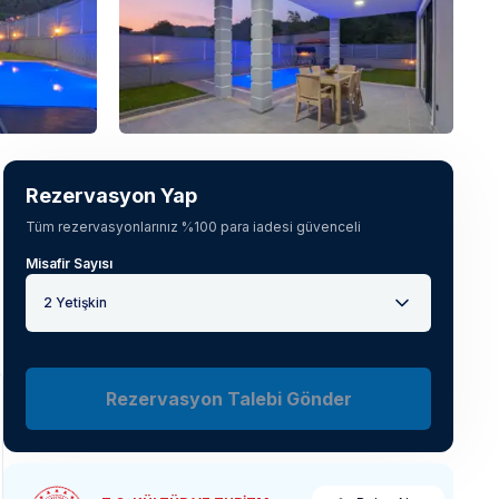
Tüm fotoğrafları gör
(
29
)
Rezervasyon Yap
Tüm rezervasyonlarınız %100 para iadesi güvenceli
Misafir Sayısı
2 Yetişkin
Rezervasyon Talebi Gönder