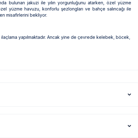
nda bulunan jakuzi ile yılın yorgunluğunu atarken, özel yüzme
ı özel yüzme havuzu, konforlu şezlongları ve bahçe salıncağı ile
n misafirlerini bekliyor.
ak ilaçlama yapılmaktadır. Ancak yine de çevrede kelebek, böcek,
ri gibi görüntüyü ekrana sığdırmak amacıyla, geniş açılı lens ve
denle resimler üzerinde yer alan objeler gerçeğinden daha büyük
şartları sebebiyle yamaç üzerine kurulmuştur.
tedir. Bazı villalarımızın ise yolu stabilize(toprak)
rtışı sebebiyle; bölge genelinde nadiren de olsa internet,