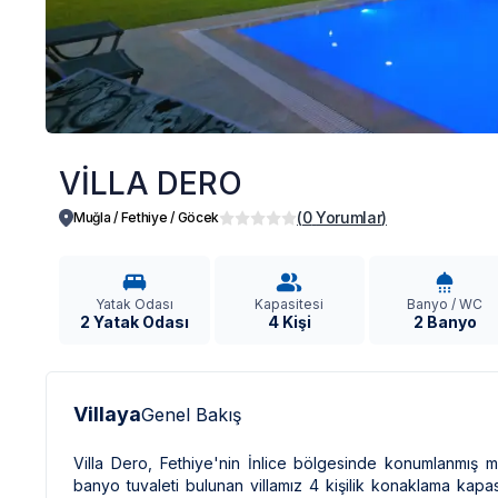
VİLLA DERO
(
0
Yorumlar
)
Muğla / Fethiye
/
Göcek
Yatak Odası
Kapasitesi
Banyo / WC
2 Yatak Odası
4 Kişi
2 Banyo
Villaya
Genel Bakış
Villa Dero, Fethiye'nin İnlice bölgesinde konumlanmış m
banyo tuvaleti bulunan villamız 4 kişilik konaklama kapasi