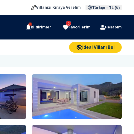
Villanızı Kiraya Verelim
Türkçe
-
TL (₺)
0
Bildirimler
Favorilerim
Hesabım
İdeal Villanı Bul