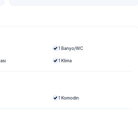
1
Banyo/WC
ası
1
Klima
1
Komodin