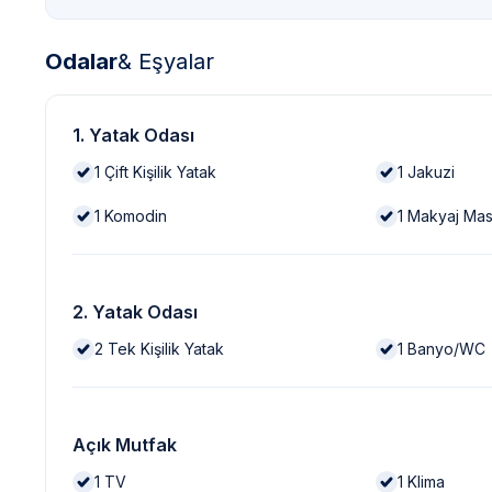
Odalar
& Eşyalar
1. Yatak Odası
1
Çift Kişilik Yatak
1
Jakuzi
1
Komodin
1
Makyaj Mas
2. Yatak Odası
2
Tek Kişilik Yatak
1
Banyo/WC
Açık Mutfak
1
TV
1
Klima