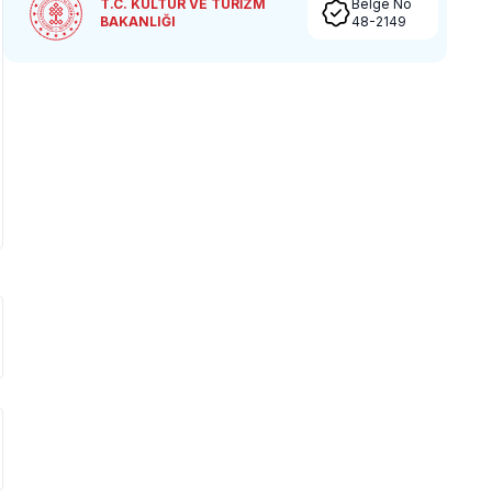
T.C. KÜLTÜR VE TURİZM
Belge No
BAKANLIĞI
48-2149