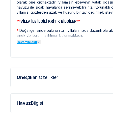
olarak öne çıkmaktadır. Villamızın ebeveyn yatak odası
havuzu ile sıcak havalarda serinleyebilirsiniz. Korunakl
villamız, gözlerden uzak ve huzurlu bir tatil geçirmek isteye
VİLLA İLE İLGİLİ KRİTİK BİLGİLER
***
***
*
Doğa içerisinde bulunan tüm villalarımızda düzenli olar
sinek vb. bulunma ihtimali bulunmaktadır.
Devamını oku
Bu evin resimleri sitemizde yer alan diğer evlerin resimle
*
profesyonel fotoğraf makinaları ile çekilmektedir. Bu ne
olarak görülebilmektedir.
BÖLGE İLE İLGİLİ KRİTİK BİLGİLER
***
***
*
Fethiye çevresinde bulunan villarımızın bir kısmı, bölge 
Öne
Çıkan Özellikler
Bu villalarımıza ulaşmak için yokuş yukarı çıkılması gerekmek
olabilmektedir.
Fethiye bölgesinde özellikle yaz aylarında yoğun nüfus a
*
elektrik ve su kesintileri yaşanabilmektedir.
Havuz
Bilgisi