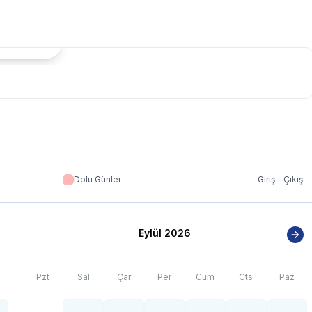
tada Göster
Dolu Günler
Giriş - Çıkış
Eylül 2026
Pzt
Sal
Çar
Per
Cum
Cts
Paz