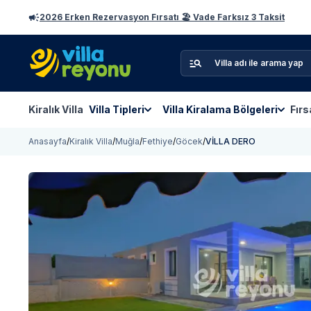
2026 Erken Rezervasyon Fırsatı 🏖️ Vade Farksız 3 Taksit
Kiralık Villa
Villa Tipleri
Villa Kiralama Bölgeleri
Fırs
Anasayfa
/
Kiralık Villa
/
Muğla
/
Fethiye
/
Göcek
/
VİLLA DERO