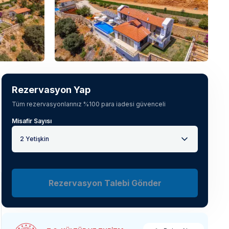
Tüm fotoğrafları gör
(
62
)
Rezervasyon Yap
Tüm rezervasyonlarınız %100 para iadesi güvenceli
Misafir Sayısı
2 Yetişkin
Rezervasyon Talebi Gönder