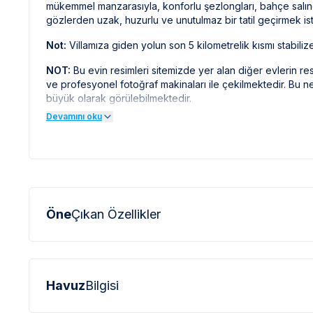
mükemmel manzarasıyla, konforlu şezlongları, bahçe salınc
gözlerden uzak, huzurlu ve unutulmaz bir tatil geçirmek ist
Not:
Villamıza giden yolun son 5 kilometrelik kısmı stabilize
NOT:
Bu evin resimleri sitemizde yer alan diğer evlerin re
ve profesyonel fotoğraf makinaları ile çekilmektedir. Bu
büyük olarak görülebilmektedir.
Devamını oku
NOT:
Doğa içerisinde bulunan tüm villalarımızda düzenli 
böcek, sinek vb. bulunma ihtimali bulunmaktadır.
Öne
Çıkan Özellikler
Havuz
Bilgisi