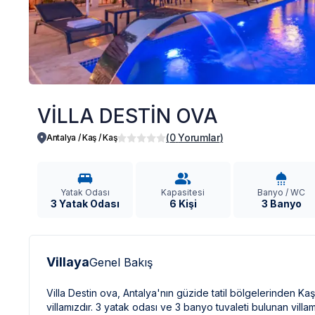
VİLLA DESTİN OVA
(
0
Yorumlar
)
Antalya / Kaş
/
Kaş
Yatak Odası
Kapasitesi
Banyo / WC
3 Yatak Odası
6 Kişi
3 Banyo
Villaya
Genel Bakış
Villa Destin ova, Antalya'nın güzide tatil bölgelerinden K
villamızdır. 3 yatak odası ve 3 banyo tuvaleti bulunan villa