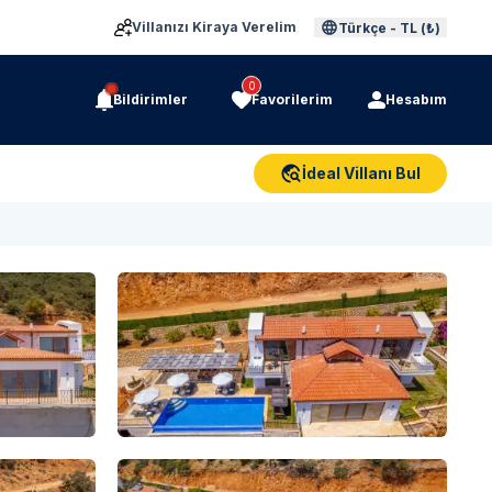
Villanızı Kiraya Verelim
Türkçe
-
TL (₺)
0
Bildirimler
Favorilerim
Hesabım
İdeal Villanı Bul