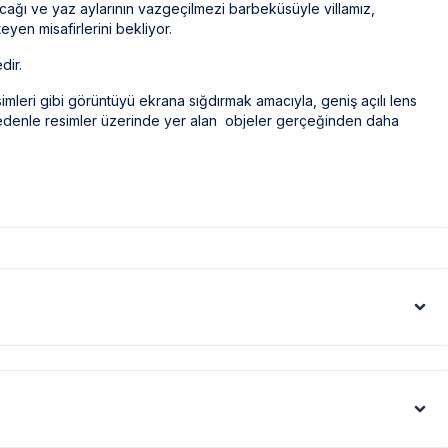
ağı ve yaz aylarının vazgeçilmezi barbeküsüyle villamız,
eyen misafirlerini bekliyor.
dir.
simleri gibi görüntüyü ekrana sığdırmak amacıyla, geniş açılı lens
 nedenle resimler üzerinde yer alan objeler gerçeğinden daha
olarak ilaçlama yapılmaktadır. Ancak yine de çevrede kelebek,