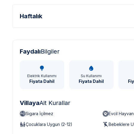
Haftalık
Türk Lirası - TL
Dolar - USD
Sterlin - GBP
Faydalı
Bilgiler
Elektrik Kullanımı
Su Kullanımı
Fiyata Dahil
Fiyata Dahil
Fi
Villaya
Ait Kurallar
Sigara İçilmez
Evcil Hayva
Çocuklara Uygun (2-12)
Bebeklere U