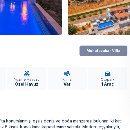
Muhafazakar Villa
Yüzme Havuzu
Klima
Otopark
Özel Havuz
Var
1 Araç
aş'ta konumlanmış, eşsiz deniz ve doğa manzarası bulunan iki katlı
mız 6 kişilik konaklama kapasitesine sahiptir. Modern eşyalarıyla,