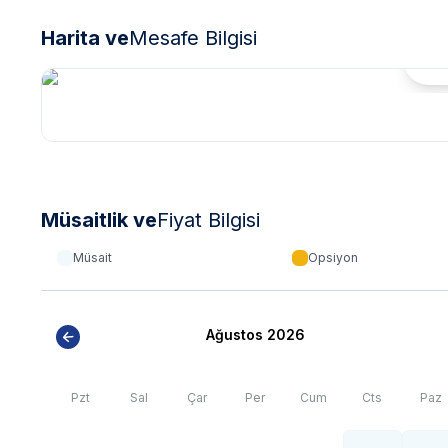
Harita ve
Mesafe Bilgisi
Hari
Müsaitlik ve
Fiyat Bilgisi
Müsait
Opsiyon
Ağustos 2026
Pzt
Sal
Çar
Per
Cum
Cts
Paz