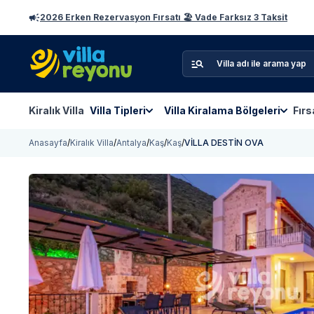
2026 Erken Rezervasyon Fırsatı 🏖️ Vade Farksız 3 Taksit
Kiralık Villa
Villa Tipleri
Villa Kiralama Bölgeleri
Fırs
Anasayfa
/
Kiralık Villa
/
Antalya
/
Kaş
/
Kaş
/
VİLLA DESTİN OVA