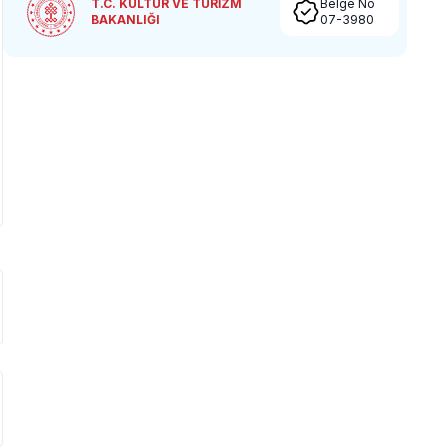
T.C. KÜLTÜR VE TURİZM
Belge No
BAKANLIĞI
07-3980