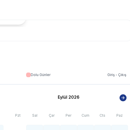
tada Göster
Dolu Günler
Giriş - Çıkış
Eylül 2026
Pzt
Sal
Çar
Per
Cum
Cts
Paz