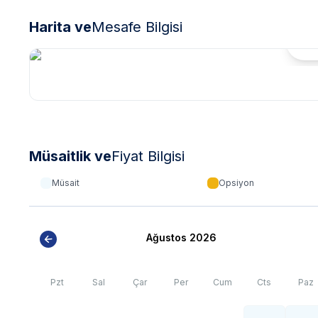
Harita ve
Mesafe Bilgisi
***
BÖLGE İLE İLGİLİ KRİTİK BİLGİLER
***
Hari
*
Fethiye bölgesinde özellikle yaz aylarında yoğun nüfus a
elektrik ve su kesintileri yaşanabilmektedir.
Müsaitlik ve
Fiyat Bilgisi
Müsait
Opsiyon
Ağustos 2026
Pzt
Sal
Çar
Per
Cum
Cts
Paz