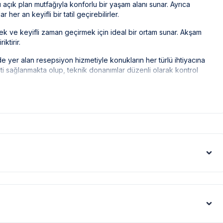
 açık plan mutfağıyla konforlu bir yaşam alanı sunar. Ayrıca
her an keyifli bir tatil geçirebilirler.
k ve keyifli zaman geçirmek için ideal bir ortam sunar. Akşam
ktirir.
de yer alan resepsiyon hizmetiyle konukların her türlü ihtiyacına
meti sağlanmakta olup, teknik donanımlar düzenli olarak kontrol
yakın konumda bulunan Villa Dorka, hem doğa severlere hem de
zellikleri keşfetmek için mükemmel bir başlangıç noktasıdır.
 güvenliğiyle Fethiye'nin prestijli tatil seçeneklerinden biridir. Bu
n ideal bir tercihtir.
r.
ak ilaçlama yapılmaktadır. Ancak yine de çevrede kelebek, böcek,
eri gibi görüntüyü ekrana sığdırmak amacıyla, geniş açılı lens ve
denle resimler üzerinde yer alan objeler gerçeğinden daha büyük