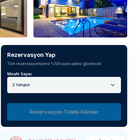
Tüm fotoğrafları gör
(
65
)
Rezervasyon Yap
Tüm rezervasyonlarınız %100 para iadesi güvenceli
Misafir Sayısı
2 Yetişkin
Rezervasyon Talebi Gönder