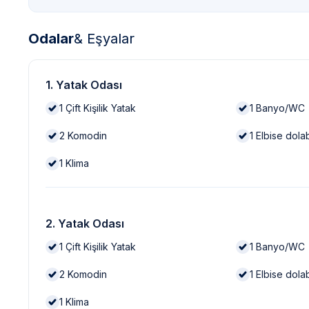
Odalar
& Eşyalar
1. Yatak Odası
1
Çift Kişilik Yatak
1
Banyo/WC
2
Komodin
1
Elbise dola
1
Klima
2. Yatak Odası
1
Çift Kişilik Yatak
1
Banyo/WC
2
Komodin
1
Elbise dola
1
Klima