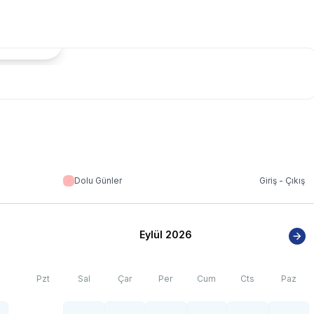
tada Göster
rtışı sebebiyle; bölge genelinde nadiren de olsa internet,
Dolu Günler
Giriş - Çıkış
Eylül 2026
Pzt
Sal
Çar
Per
Cum
Cts
Paz