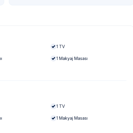
1
TV
bı
1
Makyaj Masası
1
TV
bı
1
Makyaj Masası