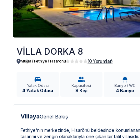
VİLLA DORKA 8
(
0
Yorumlar
)
Muğla / Fethiye
/
Hisarönü
Yatak Odası
Kapasitesi
Banyo / WC
4 Yatak Odası
8 Kişi
4 Banyo
Villaya
Genel Bakış
Fethiye'nin merkezinde, Hisarönü beldesinde konumlanan 
tasarımı ve zengin olanaklarıyla öne çıkan bir tatil villasıd