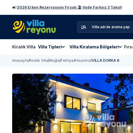
2026 Erken Rezervasyon Fırsatı 🏖️ Vade Farksız 3 Taksit
Kiralık Villa
Villa Tipleri
Villa Kiralama Bölgeleri
Fırs
Anasayfa
/
Kiralık Villa
/
Muğla
/
Fethiye
/
Hisarönü
/
VİLLA DORKA 8