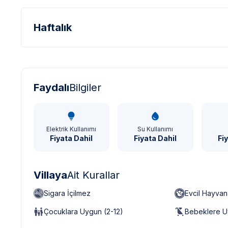
Haftalık
Türk Lirası - TL
Dolar - USD
Sterlin - GBP
Faydalı
Bilgiler
Elektrik Kullanımı
Su Kullanımı
Fiyata Dahil
Fiyata Dahil
Fi
Villaya
Ait Kurallar
Sigara İçilmez
Evcil Hayva
Çocuklara Uygun (2-12)
Bebeklere U