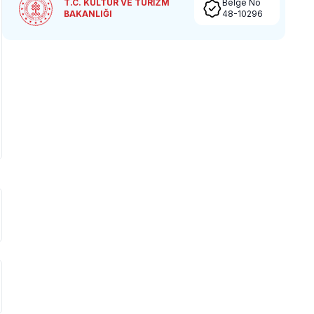
T.C. KÜLTÜR VE TURİZM
Belge No
BAKANLIĞI
48-10296