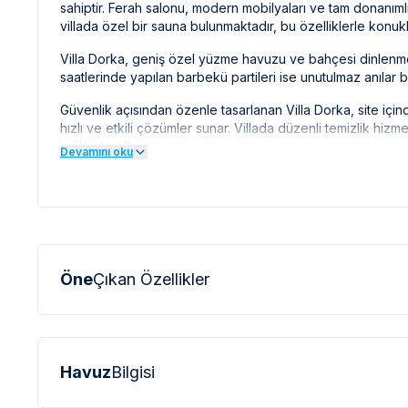
sahiptir. Ferah salonu, modern mobilyaları ve tam donanımlı
villada özel bir sauna bulunmaktadır, bu özelliklerle konuklar 
Villa Dorka, geniş özel yüzme havuzu ve bahçesi dinlenme
saatlerinde yapılan barbekü partileri ise unutulmaz anılar biri
Güvenlik açısından özenle tasarlanan Villa Dorka, site için
hızlı ve etkili çözümler sunar. Villada düzenli temizlik hiz
edilmektedir.
Devamını oku
Hisarönü'nün merkezine ve Ölüdeniz'in eşsiz plajlarına 
eğlence arayanlara hitap eder. Fethiye'nin sunduğu tüm gü
Villa Dorka, konforlu konaklama birimleri, özel hizmetleri ve
özel villa, unutulmaz bir tatil deneyimi yaşamak isteyenler içi
Villamızda bebek yatağı ve mama sandalyesi mevcuttu
Öne
Çıkan Özellikler
***
VİLLA İLE İLGİLİ KRİTİK BİLGİLER
***
*
Doğa içerisinde bulunan tüm villalarımızda düzenli olar
sinek vb. bulunma ihtimali bulunmaktadır.
*
Bu evin resimleri sitemizde yer alan diğer evlerin resiml
Havuz
Bilgisi
profesyonel fotoğraf makinaları ile çekilmektedir. Bu ne
olarak görülebilmektedir.