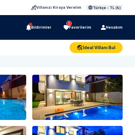
Villanızı Kiraya Verelim
Türkçe
-
TL (₺)
0
Bildirimler
Favorilerim
Hesabım
İdeal Villanı Bul