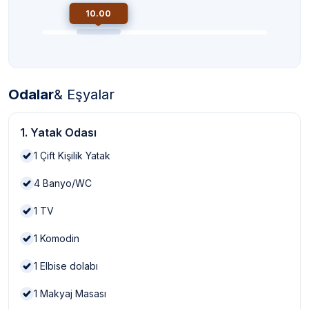
10.00
Odalar
& Eşyalar
1. Yatak Odası
1
Çift Kişilik Yatak
4
Banyo/WC
1
TV
1
Komodin
1
Elbise dolabı
1
Makyaj Masası