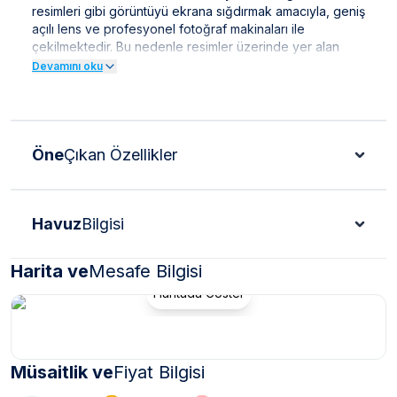
resimleri gibi görüntüyü ekrana sığdırmak amacıyla, geniş
açılı lens ve profesyonel fotoğraf makinaları ile
çekilmektedir. Bu nedenle resimler üzerinde yer alan
objeler gerçeğinden daha büyük olarak
Devamını oku
görülebilmektedir.
NOT:
Doğa içerisinde bulunan tüm villalarımızda düzenli
olarak ilaçlama yapılmaktadır. Ancak yine de çevrede
kelebek, böcek, sinek vb. bulunma ihtimali
Öne
Çıkan Özellikler
bulunmaktadır.
Havuz
Bilgisi
Harita ve
Mesafe Bilgisi
Haritada Göster
Müsaitlik ve
Fiyat Bilgisi