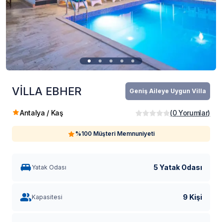
VİLLA EBHER
Geniş Aileye Uygun Villa
Antalya / Kaş
(
0
Yorumlar
)
%100 Müşteri Memnuniyeti
5 Yatak Odası
Yatak Odası
9 Kişi
Kapasitesi