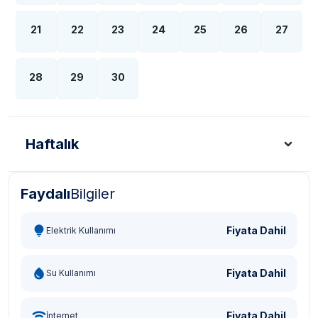
21
22
23
24
25
26
27
28
29
30
Haftalık
Faydalı
Bilgiler
Türk Lirası - TL
Dolar - USD
Sterlin - GBP
Eur
Fiyata Dahil
Elektrik Kullanımı
Fiyata Dahil
Su Kullanımı
Fiyata Dahil
İnternet