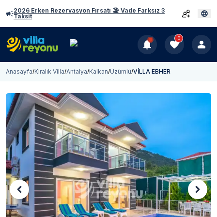
2026 Erken Rezervasyon Fırsatı 🏖️ Vade Farksız 3
Taksit
0
Anasayfa
/
Kiralık Villa
/
Antalya
/
Kalkan
/
Üzümlü
/
VİLLA EBHER