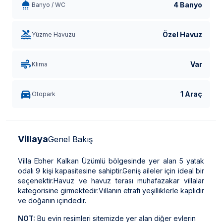
4 Banyo
Banyo / WC
Özel Havuz
Yüzme Havuzu
Var
Klima
1 Araç
Otopark
Villaya
Genel Bakış
Villa Ebher Kalkan Üzümlü bölgesinde yer alan 5 yatak
odalı 9 kişi kapasitesine sahiptir.Geniş aileler için ideal bir
seçenektir.Havuz ve havuz terası muhafazakar villalar
kategorisine girmektedir.Villanın etrafı yeşilliklerle kaplıdır
ve doğanın içindedir.
NOT:
Bu evin resimleri sitemizde yer alan diğer evlerin