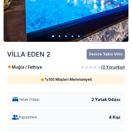
VİLLA EDEN 2
Denize Yakın Villa
Muğla / Fethiye
(
0
Yorumlar
)
%100 Müşteri Memnuniyeti
2 Yatak Odası
Yatak Odası
4 Kişi
Kapasitesi