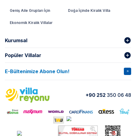
Geniş Aile Grupları İçin
Doğa İçinde Kiralık Villa
Ekonomik Kiralık Villalar
Kurumsal
Popüler Villalar
Hakkımızda
Gizlilik Şartları
İptal Şartları
Banka Hesapları
E-Bültenimize Abone Olun!
VİLLA SALKIM
VİLLA SLAY 1
Kurumsal
Blog
VİLLA GOLD ROSE
VİLLA SARNIÇ
Yorumlar
Nasıl Kiralarım
+90 252
350 06 48
VİLLA OLENNA 1
VİLLA MERT
İletişim
Kiralama Sözleşmesi
VİLLA VERDANİA
VİLLA BELLA
Belgelerimiz
VİLLA MİRAVA
VILLA ADRIMA 1
VİLLA TİAMO
VİLLA ZEYTİN DALI