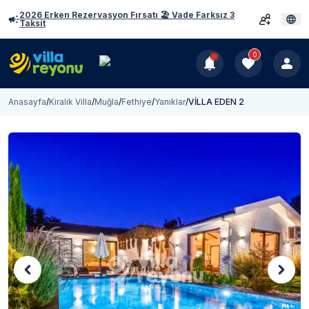
2026 Erken Rezervasyon Fırsatı 🏖️ Vade Farksız 3
Taksit
0
Anasayfa
/
Kiralık Villa
/
Muğla
/
Fethiye
/
Yanıklar
/
VİLLA EDEN 2