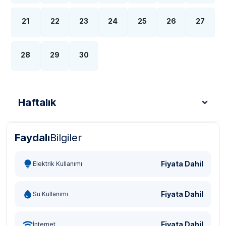
21
22
23
24
25
26
27
28
29
30
Haftalık
Faydalı
Bilgiler
Türk Lirası - TL
Dolar - USD
Sterlin - GBP
Eur
Fiyata Dahil
Elektrik Kullanımı
Fiyata Dahil
Su Kullanımı
Fiyata Dahil
İnternet