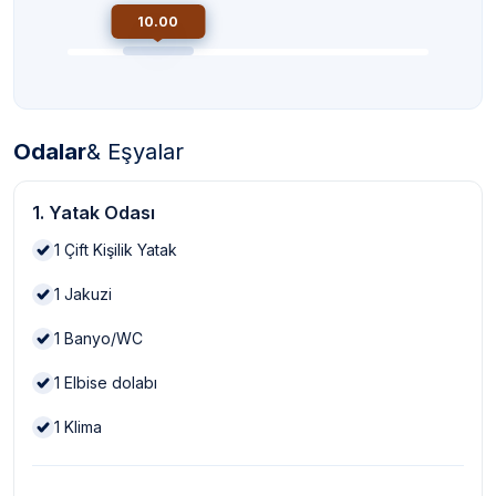
10.00
Odalar
& Eşyalar
1. Yatak Odası
1
Çift Kişilik Yatak
1
Jakuzi
1
Banyo/WC
1
Elbise dolabı
1
Klima