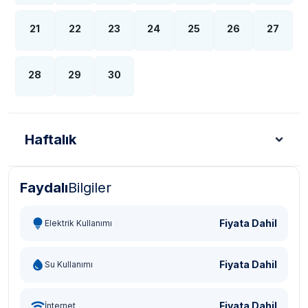
21
22
23
24
25
26
27
28
29
30
Haftalık
Faydalı
Bilgiler
Türk Lirası - TL
Dolar - USD
Sterlin - GBP
Eur
Fiyata Dahil
Elektrik Kullanımı
Fiyata Dahil
Su Kullanımı
Fiyata Dahil
İnternet