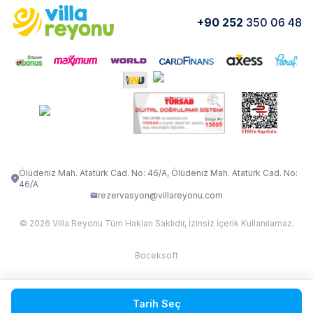
Yorumlar
Nasıl Kiralarım
+90 252
350 06 48
VİLLA OLENNA 1
VİLLA MERT
İletişim
Kiralama Sözleşmesi
VİLLA VERDANİA
VİLLA BELLA
Belgelerimiz
VİLLA MİRAVA
VILLA ADRIMA 1
VİLLA TİAMO
VİLLA ZEYTİN DALI
VİLLA LARA
VILLA ELMALI
VİLLA EVRİM 1
Ölüdeniz Mah. Atatürk Cad. No: 46/A, Ölüdeniz Mah. Atatürk Cad. No:
46/A
rezervasyon@villareyonu.com
© 2026 Villa Reyonu Tüm Hakları Saklıdır, İzinsiz İçerik Kullanılamaz.
Boceksoft
Fethiye Kas Kalkan 2
Tarih Seç
Sapanca