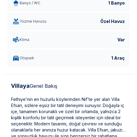
1 Banyo
Banyo / WC
Özel Havuz
Yüzme Havuzu
Var
Klima
1 Araç
Otopark
Villaya
Genel Bakış
Fethiye’nin en huzurlu köylerinden Nif'te yer alan Villa
Efsan, sizlere eşsiz bir tatil deneyimi sunuyor. Doğayla iç
içe, tamamen korunaklı ve özel bir ortamda, yalnızca 2
kişilik konforlu bir tatil geçirmek isteyenler için ideal bir
seçenektir. Modern tasarımı, doğal çevresi ve sunduğu
olanaklarla her anınıza huzur katacak. Villa Efsan, jakuzisi
ve sonsuzluk havuzu ile size benzersiz bir rahatlama