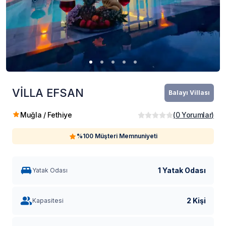
VİLLA EFSAN
Balayı Villası
Muğla / Fethiye
(
0
Yorumlar
)
%100 Müşteri Memnuniyeti
1 Yatak Odası
Yatak Odası
2 Kişi
Kapasitesi