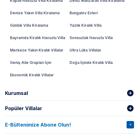
Kapalı Havuzlu Villa Kiralama
Deniz Manzaralı Villa Kiralama
Denize Yakın Villa Kiralama
Bungalov Evleri
Günlük Villa Kiralama
Yazlık Kiralık Villa
Bayramda Kiralık Havuzlu Villa
Sonsuzluk Havuzlu Villa
Merkeze Yakın Kiralık Villalar
Ultra Lüks Villalar
Geniş Aile Grupları İçin
Doğa İçinde Kiralık Villa
Ekonomik Kiralık Villalar
Kurumsal
Popüler Villalar
Hakkımızda
Gizlilik Şartları
İptal Şartları
Banka Hesapları
E-Bültenimize Abone Olun!
VİLLA SALKIM
VİLLA SLAY 1
Kurumsal
Blog
VİLLA GOLD ROSE
VİLLA SARNIÇ