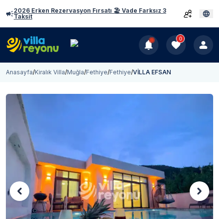
2026 Erken Rezervasyon Fırsatı 🏖️ Vade Farksız 3
Taksit
0
Anasayfa
/
Kiralık Villa
/
Muğla
/
Fethiye
/
Fethiye
/
VİLLA EFSAN