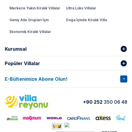
Merkeze Yakın Kiralık Villalar
Ultra Lüks Villalar
Geniş Aile Grupları İçin
Doğa İçinde Kiralık Villa
Ekonomik Kiralık Villalar
Kurumsal
Popüler Villalar
Hakkımızda
Gizlilik Şartları
İptal Şartları
Banka Hesapları
E-Bültenimize Abone Olun!
VİLLA SALKIM
VİLLA SLAY 1
Kurumsal
Blog
VİLLA GOLD ROSE
VİLLA SARNIÇ
Yorumlar
Nasıl Kiralarım
+90 252
350 06 48
VİLLA OLENNA 1
VİLLA MERT
İletişim
Kiralama Sözleşmesi
VİLLA VERDANİA
VİLLA BELLA
Belgelerimiz
VİLLA MİRAVA
VILLA ADRIMA 1