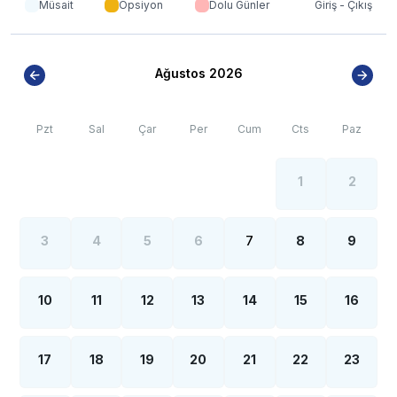
stabilize(toprak) olabilmektedir.
Müsait
Opsiyon
Dolu Günler
Giriş - Çıkış
*
Fethiye bölgesinde özellikle yaz aylarında yoğun nüfus
artışı sebebiyle; bölge genelinde nadiren de
olsa internet, elektrik ve su kesintileri yaşanabilmektedir.
Ağustos 2026
Pzt
Sal
Çar
Per
Cum
Cts
Paz
1
2
3
4
5
6
7
8
9
10
11
12
13
14
15
16
17
18
19
20
21
22
23