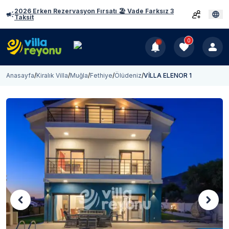
2026 Erken Rezervasyon Fırsatı 🏖️ Vade Farksız 3
Taksit
0
Anasayfa
/
Kiralık Villa
/
Muğla
/
Fethiye
/
Ölüdeniz
/
VİLLA ELENOR 1