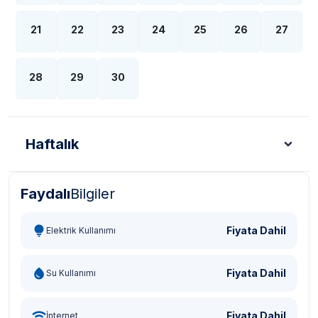
21
22
23
24
25
26
27
28
29
30
Haftalık
Faydalı
Bilgiler
Türk Lirası - TL
Dolar - USD
Sterlin - GBP
Eur
Fiyata Dahil
Elektrik Kullanımı
Fiyata Dahil
Su Kullanımı
Fiyata Dahil
İnternet