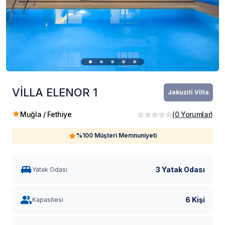
VİLLA ELENOR 1
Jakuzili Villa
Muğla / Fethiye
(
0
Yorumlar
)
%100 Müşteri Memnuniyeti
3 Yatak Odası
Yatak Odası
6 Kişi
Kapasitesi