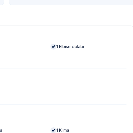
1
Elbise dolabı
bı
1
Klima