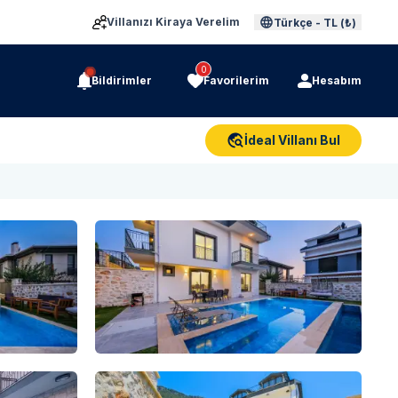
Villanızı Kiraya Verelim
Türkçe
-
TL (₺)
0
Bildirimler
Favorilerim
Hesabım
İdeal Villanı Bul