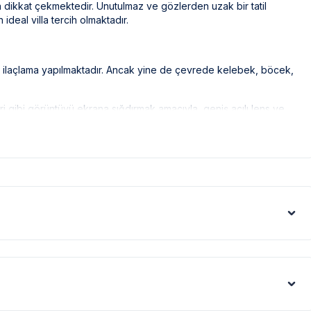
 da dikkat çekmektedir. Unutulmaz ve gözlerden uzak bir tatil
 ideal villa tercih olmaktadır.
ak ilaçlama yapılmaktadır. Ancak yine de çevrede kelebek, böcek,
eri gibi görüntüyü ekrana sığdırmak amacıyla, geniş açılı lens ve
denle resimler üzerinde yer alan objeler gerçeğinden daha büyük
şartları sebebiyle yamaç üzerine kurulmuştur.
tedir. Bazı villalarımızın ise yolu stabilize(toprak)
rtışı sebebiyle; bölge genelinde nadiren de olsa internet,