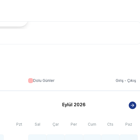
tada Göster
Dolu Günler
Giriş - Çıkış
Eylül 2026
Pzt
Sal
Çar
Per
Cum
Cts
Paz