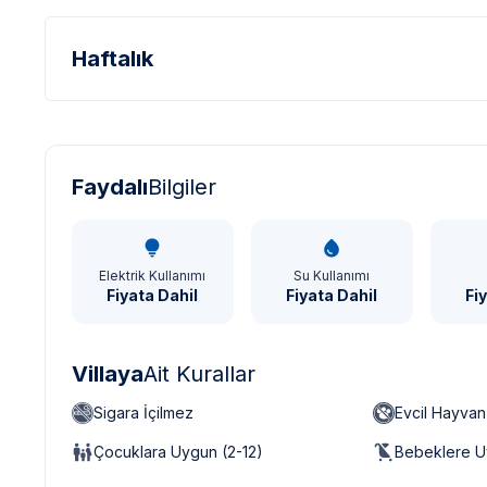
Haftalık
Türk Lirası - TL
Dolar - USD
Sterlin - GBP
Faydalı
Bilgiler
Elektrik Kullanımı
Su Kullanımı
Fiyata Dahil
Fiyata Dahil
Fi
Villaya
Ait Kurallar
Sigara İçilmez
Evcil Hayva
Çocuklara Uygun (2-12)
Bebeklere U