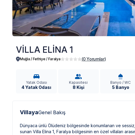
VİLLA ELİNA 1
(
0
Yorumlar
)
Muğla / Fethiye
/
Faralya
Yatak Odası
Kapasitesi
Banyo / WC
4 Yatak Odası
8 Kişi
5 Banyo
Villaya
Genel Bakış
Dünyaca ünlü Ölüdeniz bölgesinde konumlanan ve sessiz, sa
sunan Villa Elina 1, Faralya bölgesinin en özel villaları ara