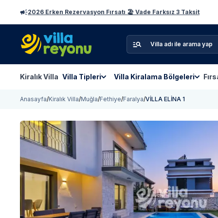
2026 Erken Rezervasyon Fırsatı 🏖️ Vade Farksız 3 Taksit
Kiralık Villa
Villa Tipleri
Villa Kiralama Bölgeleri
Fırs
Anasayfa
/
Kiralık Villa
/
Muğla
/
Fethiye
/
Faralya
/
VİLLA ELİNA 1