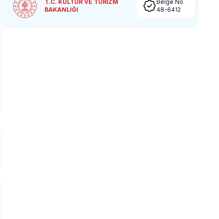
T.C. KÜLTÜR VE TURİZM
Belge No
BAKANLIĞI
48-6412