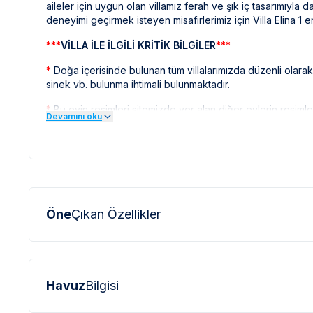
aileler için uygun olan villamız ferah ve şık iç tasarımıyla
deneyimi geçirmek isteyen misafirlerimiz için Villa Elina 1 en
***
VİLLA İLE İLGİLİ KRİTİK BİLGİLER
***
*
Doğa içerisinde bulunan tüm villalarımızda düzenli olar
sinek vb. bulunma ihtimali bulunmaktadır.
*
Bu evin resimleri sitemizde yer alan diğer evlerin resiml
Devamını oku
profesyonel fotoğraf makinaları ile çekilmektedir. Bu ne
olarak görülebilmektedir.
***
BÖLGE İLE İLGİLİ KRİTİK BİLGİLER
***
*
Fethiye çevresinde bulunan villarımızın bir kısmı, bölge 
Bu villalarımıza ulaşmak için yokuş yukarı çıkılması gerekmek
Öne
Çıkan Özellikler
olabilmektedir.
*
Fethiye bölgesinde özellikle yaz aylarında yoğun nüfus a
elektrik ve su kesintileri yaşanabilmektedir.
Havuz
Bilgisi