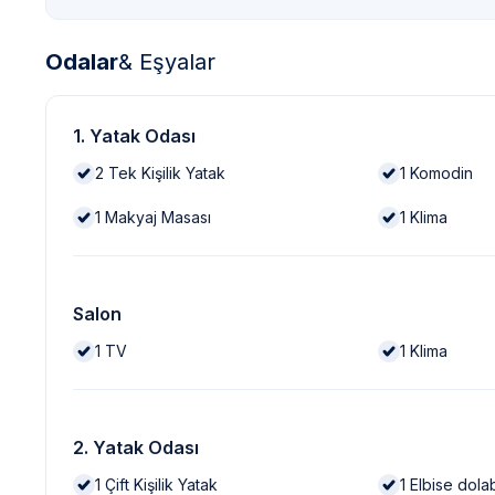
Odalar
& Eşyalar
1. Yatak Odası
2
Tek Kişilik Yatak
1
Komodin
1
Makyaj Masası
1
Klima
Salon
1
TV
1
Klima
2. Yatak Odası
1
Çift Kişilik Yatak
1
Elbise dola