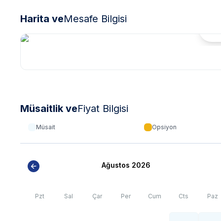
Harita ve
Mesafe Bilgisi
Hari
Müsaitlik ve
Fiyat Bilgisi
Müsait
Opsiyon
Ağustos 2026
Pzt
Sal
Çar
Per
Cum
Cts
Paz