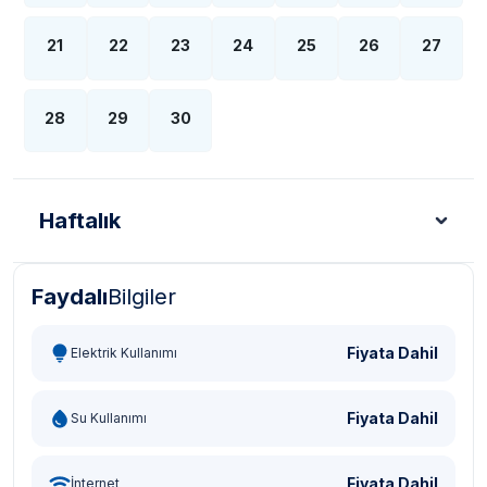
21
22
23
24
25
26
27
28
29
30
Haftalık
Faydalı
Bilgiler
Türk Lirası - TL
Dolar - USD
Sterlin - GBP
Eur
Fiyata Dahil
Elektrik Kullanımı
Fiyata Dahil
Su Kullanımı
Fiyata Dahil
İnternet