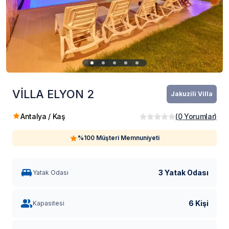
VİLLA ELYON 2
Jakuzili Villa
Antalya / Kaş
(
0
Yorumlar
)
%100 Müşteri Memnuniyeti
3 Yatak Odası
Yatak Odası
6 Kişi
Kapasitesi