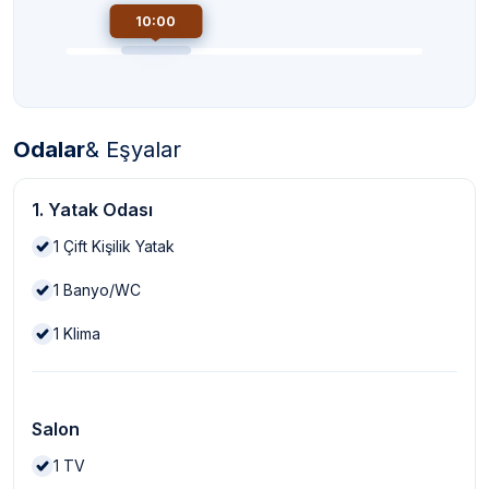
10:00
Odalar
& Eşyalar
1. Yatak Odası
1
Çift Kişilik Yatak
1
Banyo/WC
1
Klima
Salon
1
TV