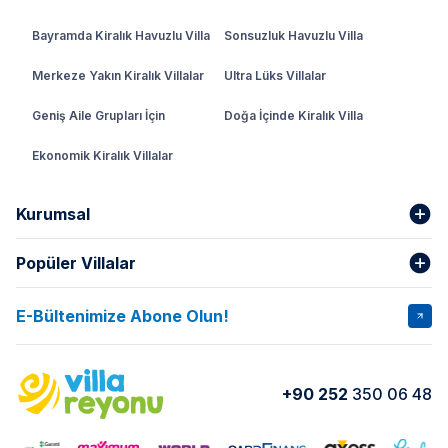
Bayramda Kiralık Havuzlu Villa
Sonsuzluk Havuzlu Villa
Merkeze Yakın Kiralık Villalar
Ultra Lüks Villalar
Geniş Aile Grupları İçin
Doğa İçinde Kiralık Villa
Ekonomik Kiralık Villalar
Kurumsal
Popüler Villalar
Hakkımızda
Gizlilik Şartları
İptal Şartları
Banka Hesapları
E-Bültenimize Abone Olun!
VİLLA SALKIM
VİLLA SLAY 1
Kurumsal
Blog
VİLLA GOLD ROSE
VİLLA SARNIÇ
Yorumlar
Nasıl Kiralarım
+90 252
350 06 48
VİLLA OLENNA 1
VİLLA MERT
İletişim
Kiralama Sözleşmesi
VİLLA VERDANİA
VİLLA BELLA