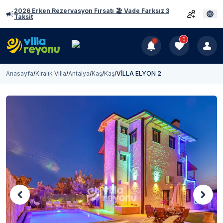
2026 Erken Rezervasyon Fırsatı 🏖️ Vade Farksız 3
Taksit
0
Anasayfa
/
Kiralık Villa
/
Antalya
/
Kaş
/
Kaş
/
VİLLA ELYON 2