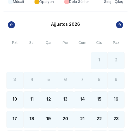
Müsait
Opsiyon
Dolu Günler
Giriş - Çıkış
olsa internet, elektrik ve su kesintileri yaşanabilmektedir.
Ağustos 2026
Pzt
Sal
Çar
Per
Cum
Cts
Paz
1
2
3
4
5
6
7
8
9
10
11
12
13
14
15
16
17
18
19
20
21
22
23