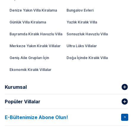
Denize Yakın Villa Kiralama
Bungalov Evleri
Günlük Villa Kiralama
Yazlık Kiralık Villa
Bayramda Kiralık Havuzlu Villa
Sonsuzluk Havuzlu Villa
Merkeze Yakın Kiralık Villalar
Ultra Lüks Villalar
Geniş Aile Grupları İçin
Doğa İçinde Kiralık Villa
Ekonomik Kiralık Villalar
Kurumsal
Popüler Villalar
Hakkımızda
Gizlilik Şartları
İptal Şartları
Banka Hesapları
E-Bültenimize Abone Olun!
VİLLA SALKIM
VİLLA SLAY 1
Kurumsal
Blog
VİLLA GOLD ROSE
VİLLA SARNIÇ