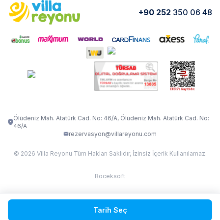
Yorumlar
Nasıl Kiralarım
+90 252
350 06 48
VİLLA OLENNA 1
VİLLA MERT
İletişim
Kiralama Sözleşmesi
VİLLA VERDANİA
VİLLA BELLA
Belgelerimiz
VİLLA MİRAVA
VILLA ADRIMA 1
VİLLA TİAMO
VİLLA ZEYTİN DALI
VİLLA LARA
VILLA ELMALI
VİLLA EVRİM 1
Ölüdeniz Mah. Atatürk Cad. No: 46/A, Ölüdeniz Mah. Atatürk Cad. No:
46/A
rezervasyon@villareyonu.com
© 2026 Villa Reyonu Tüm Hakları Saklıdır, İzinsiz İçerik Kullanılamaz.
Boceksoft
Fethiye Kas Kalkan 2
Tarih Seç
Sapanca