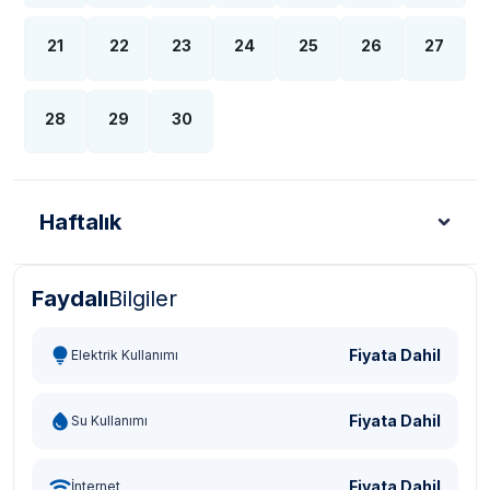
21
22
23
24
25
26
27
28
29
30
Haftalık
Faydalı
Bilgiler
Türk Lirası - TL
Dolar - USD
Sterlin - GBP
Eur
Fiyata Dahil
Elektrik Kullanımı
Fiyata Dahil
Su Kullanımı
Fiyata Dahil
İnternet