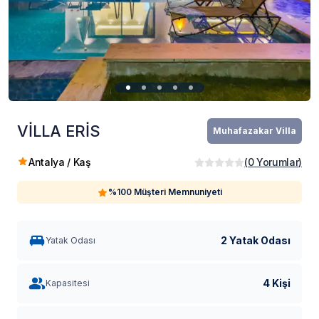
VİLLA ERİS
Muhafazakar Villa
Antalya / Kaş
(
0
Yorumlar
)
%100 Müşteri Memnuniyeti
2 Yatak Odası
Yatak Odası
4 Kişi
Kapasitesi