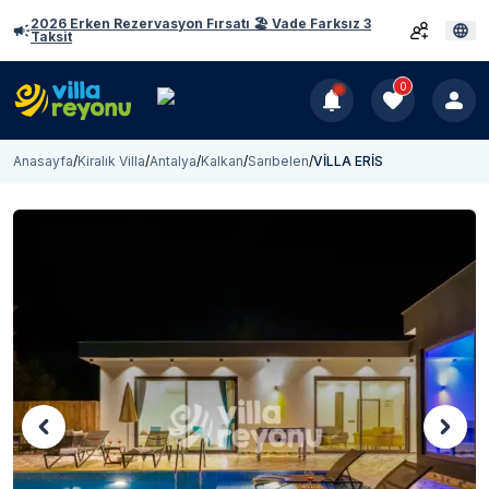
2026 Erken Rezervasyon Fırsatı 🏖️ Vade Farksız 3
Taksit
0
Anasayfa
/
Kiralık Villa
/
Antalya
/
Kalkan
/
Sarıbelen
/
VİLLA ERİS