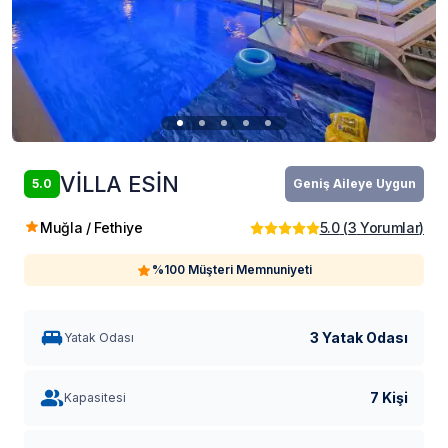
VİLLA ESİN
5.0
Geniş Aileye Uygun
Muğla / Fethiye
5.0
(
3
Yorumlar
)
%100 Müşteri Memnuniyeti
3 Yatak Odası
Yatak Odası
7 Kişi
Kapasitesi