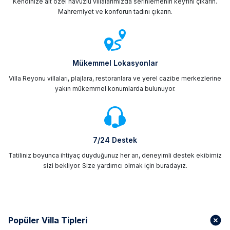
Kendinize ait özel havuzlu villalarımızda serinlemenin keyfini çıkarın.
Mahremiyet ve konforun tadını çıkarın.
Mükemmel Lokasyonlar
Villa Reyonu villaları, plajlara, restoranlara ve yerel cazibe merkezlerine
yakın mükemmel konumlarda bulunuyor.
7/24 Destek
Tatiliniz boyunca ihtiyaç duyduğunuz her an, deneyimli destek ekibimiz
sizi bekliyor. Size yardımcı olmak için buradayız.
Popüler Villa Tipleri