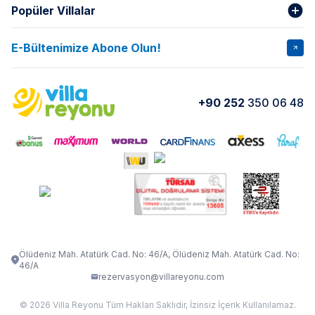
Popüler Villalar
Hakkımızda
Gizlilik Şartları
İptal Şartları
Banka Hesapları
E-Bültenimize Abone Olun!
VİLLA SALKIM
VİLLA SLAY 1
Kurumsal
Blog
VİLLA GOLD ROSE
VİLLA SARNIÇ
Yorumlar
Nasıl Kiralarım
+90 252
350 06 48
VİLLA OLENNA 1
VİLLA MERT
İletişim
Kiralama Sözleşmesi
VİLLA VERDANİA
VİLLA BELLA
Belgelerimiz
VİLLA MİRAVA
VILLA ADRIMA 1
VİLLA TİAMO
VİLLA ZEYTİN DALI
VİLLA LARA
VILLA ELMALI
VİLLA EVRİM 1
Ölüdeniz Mah. Atatürk Cad. No: 46/A, Ölüdeniz Mah. Atatürk Cad. No:
46/A
rezervasyon@villareyonu.com
© 2026 Villa Reyonu Tüm Hakları Saklıdır, İzinsiz İçerik Kullanılamaz.