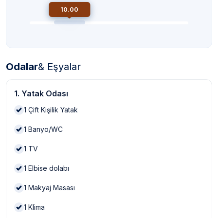
10.00
Odalar
& Eşyalar
1. Yatak Odası
1
Çift Kişilik Yatak
1
Banyo/WC
1
TV
1
Elbise dolabı
1
Makyaj Masası
1
Klima