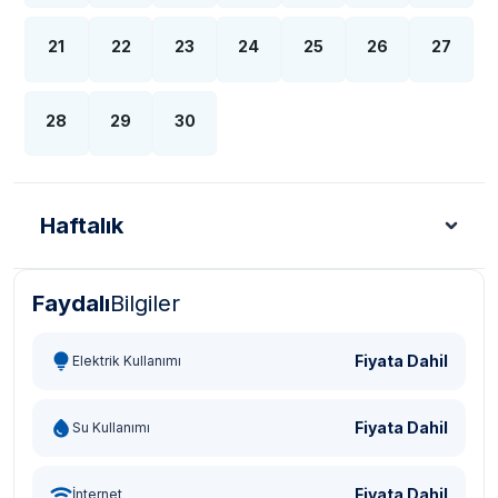
21
22
23
24
25
26
27
28
29
30
Haftalık
Faydalı
Bilgiler
Türk Lirası - TL
Dolar - USD
Sterlin - GBP
Eur
Fiyata Dahil
Elektrik Kullanımı
Fiyata Dahil
Su Kullanımı
Fiyata Dahil
İnternet