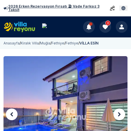
2026 Erken Rezervasyon Fırsatı 🏖️ Vade Farksız 3
Taksit
0
Anasayfa
/
Kiralık Villa
/
Muğla
/
Fethiye
/
Fethiye
/
VİLLA ESİN