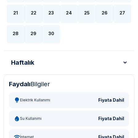
21
22
23
24
25
26
27
28
29
30
Haftalık
Faydalı
Bilgiler
Türk Lirası - TL
Dolar - USD
Sterlin - GBP
Eur
Fiyata Dahil
Elektrik Kullanımı
Fiyata Dahil
Su Kullanımı
Fiyata Dahil
İnternet