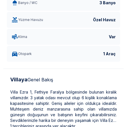
3 Banyo
Banyo / WC
Özel Havuz
Yüzme Havuzu
Var
Klima
1 Araç
Otopark
Villaya
Genel Bakış
Villa Ezra 1, Fethiye Faralya bölgesinde bulunan kiralık
villamızdır. 3 yatak odası mevcut olup 6 kişilik konaklama
kapasitesine sahiptir. Geniş aileler için oldukça idealdir.
Muhteşem deniz manzarasına sahip olan villamızda
güneşin doğuşunun ve batışının keyfini çıkarabilirsiniz.
Sevdiklerinizle harika bir deneyim yaşamak için Villa Ezra
1 tercihleriniz arasında yer alacaktır.