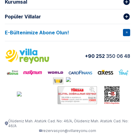
Kurumsal
Popüler Villalar
Hakkımızda
Gizlilik Şartları
İptal Şartları
Banka Hesapları
E-Bültenimize Abone Olun!
VİLLA SALKIM
VİLLA SLAY 1
Kurumsal
Blog
VİLLA GOLD ROSE
VİLLA SARNIÇ
Yorumlar
Nasıl Kiralarım
+90 252
350 06 48
VİLLA OLENNA 1
VİLLA MERT
İletişim
Kiralama Sözleşmesi
VİLLA VERDANİA
VİLLA BELLA
Belgelerimiz
VİLLA MİRAVA
VILLA ADRIMA 1
VİLLA TİAMO
VİLLA ZEYTİN DALI
VİLLA LARA
VILLA ELMALI
VİLLA EVRİM 1
Ölüdeniz Mah. Atatürk Cad. No: 46/A, Ölüdeniz Mah. Atatürk Cad. No:
46/A
rezervasyon@villareyonu.com