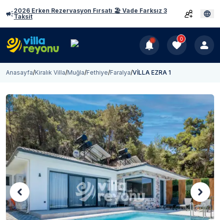
2026 Erken Rezervasyon Fırsatı 🏖️ Vade Farksız 3
Taksit
0
Anasayfa
/
Kiralık Villa
/
Muğla
/
Fethiye
/
Faralya
/
VİLLA EZRA 1