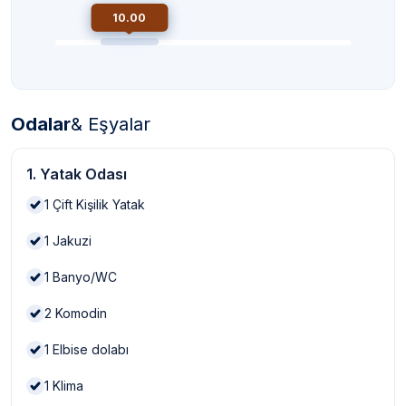
10.00
Odalar
& Eşyalar
1. Yatak Odası
1
Çift Kişilik Yatak
1
Jakuzi
1
Banyo/WC
2
Komodin
1
Elbise dolabı
1
Klima