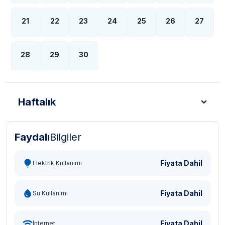
21
22
23
24
25
26
27
28
29
30
Haftalık
Faydalı
Bilgiler
Türk Lirası - TL
Dolar - USD
Sterlin - GBP
Eur
Fiyata Dahil
Elektrik Kullanımı
Fiyata Dahil
Su Kullanımı
Fiyata Dahil
İnternet