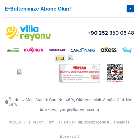
İptal Şartları
Banka Hesapları
E-Bültenimize Abone Olun!
VİLLA SALKIM
VİLLA SLAY 1
Kurumsal
Blog
VİLLA GOLD ROSE
VİLLA SARNIÇ
Yorumlar
Nasıl Kiralarım
+90 252
350 06 48
VİLLA OLENNA 1
VİLLA MERT
İletişim
Kiralama Sözleşmesi
VİLLA VERDANİA
VİLLA BELLA
Belgelerimiz
VİLLA MİRAVA
VILLA ADRIMA 1
VİLLA TİAMO
VİLLA ZEYTİN DALI
VİLLA LARA
VILLA ELMALI
VİLLA EVRİM 1
Ölüdeniz Mah. Atatürk Cad. No: 46/A, Ölüdeniz Mah. Atatürk Cad. No:
46/A
rezervasyon@villareyonu.com
© 2026 Villa Reyonu Tüm Hakları Saklıdır, İzinsiz İçerik Kullanılamaz.
Boceksoft