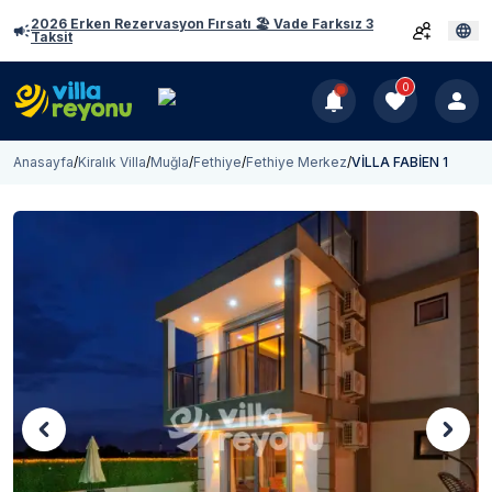
2026 Erken Rezervasyon Fırsatı 🏖️ Vade Farksız 3
Taksit
0
Anasayfa
/
Kiralık Villa
/
Muğla
/
Fethiye
/
Fethiye Merkez
/
VİLLA FABİEN 1