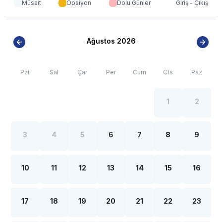
Müsait
Opsiyon
Dolu Günler
Giriş - Çıkış
olsa internet, elektrik ve su kesintileri yaşanabilmektedir.
Ağustos 2026
Pzt
Sal
Çar
Per
Cum
Cts
Paz
1
2
3
4
5
6
7
8
9
10
11
12
13
14
15
16
17
18
19
20
21
22
23