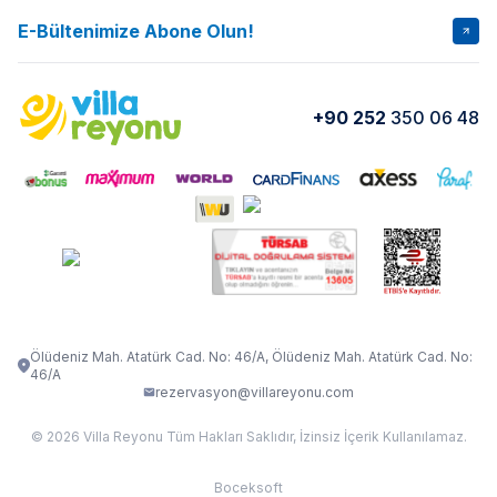
İptal Şartları
Banka Hesapları
E-Bültenimize Abone Olun!
VİLLA SALKIM
VİLLA SLAY 1
Kurumsal
Blog
VİLLA GOLD ROSE
VİLLA SARNIÇ
Yorumlar
Nasıl Kiralarım
+90 252
350 06 48
VİLLA OLENNA 1
VİLLA MERT
İletişim
Kiralama Sözleşmesi
VİLLA VERDANİA
VİLLA BELLA
Belgelerimiz
VİLLA MİRAVA
VILLA ADRIMA 1
VİLLA TİAMO
VİLLA ZEYTİN DALI
VİLLA LARA
VILLA ELMALI
VİLLA EVRİM 1
Ölüdeniz Mah. Atatürk Cad. No: 46/A, Ölüdeniz Mah. Atatürk Cad. No:
46/A
rezervasyon@villareyonu.com
© 2026 Villa Reyonu Tüm Hakları Saklıdır, İzinsiz İçerik Kullanılamaz.
Boceksoft