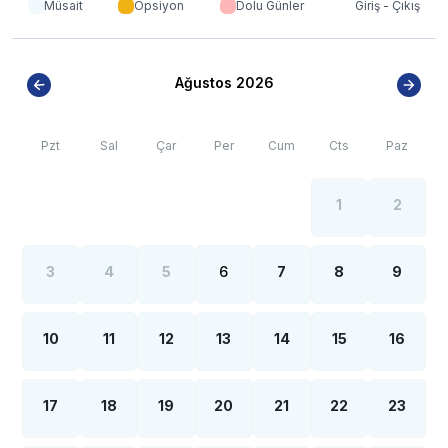
Müsait
Opsiyon
Dolu Günler
Giriş - Çıkış
olsa internet, elektrik ve su kesintileri yaşanabilmektedir.
Ağustos 2026
Pzt
Sal
Çar
Per
Cum
Cts
Paz
1
2
3
4
5
6
7
8
9
10
11
12
13
14
15
16
17
18
19
20
21
22
23