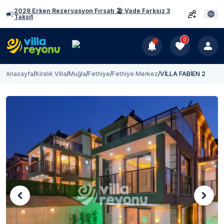
2026 Erken Rezervasyon Fırsatı 🏖️ Vade Farksız 3
Taksit
0
Anasayfa
/
Kiralık Villa
/
Muğla
/
Fethiye
/
Fethiye Merkez
/
VİLLA FABİEN 2