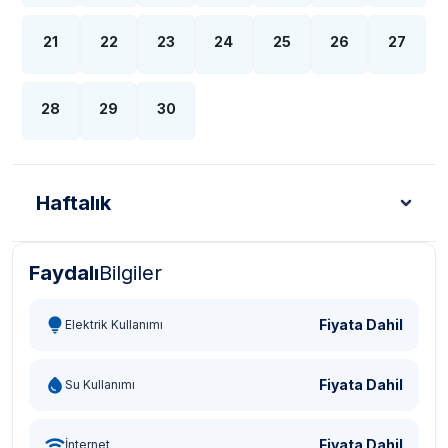
21
22
23
24
25
26
27
28
29
30
Haftalık
Faydalı
Bilgiler
Türk Lirası - TL
Dolar - USD
Sterlin - GBP
Eur
Fiyata Dahil
Elektrik Kullanımı
Fiyata Dahil
Su Kullanımı
Fiyata Dahil
İnternet