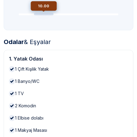
10.00
Odalar
& Eşyalar
1. Yatak Odası
1
Çift Kişilik Yatak
1
Banyo/WC
1
TV
2
Komodin
1
Elbise dolabı
1
Makyaj Masası