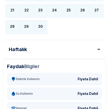
21
22
23
24
25
26
27
28
29
30
Haftalık
Faydalı
Bilgiler
Türk Lirası - TL
Dolar - USD
Sterlin - GBP
Eur
Fiyata Dahil
Elektrik Kullanımı
Fiyata Dahil
Su Kullanımı
Fiyata Dahil
İnternet