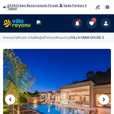
2026 Erken Rezervasyon Fırsatı 🏖️ Vade Farksız 3
Taksit
0
Anasayfa
/
Kiralık Villa
/
Muğla
/
Fethiye
/
Kayaköy
/
VİLLA FARM HOUSE 3