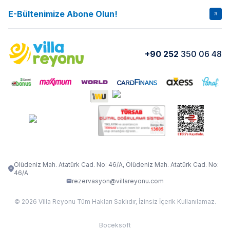
İptal Şartları
Banka Hesapları
E-Bültenimize Abone Olun!
VİLLA SALKIM
VİLLA SLAY 1
Kurumsal
Blog
VİLLA GOLD ROSE
VİLLA SARNIÇ
Yorumlar
Nasıl Kiralarım
+90 252
350 06 48
VİLLA OLENNA 1
VİLLA MERT
İletişim
Kiralama Sözleşmesi
VİLLA VERDANİA
VİLLA BELLA
Belgelerimiz
VİLLA MİRAVA
VILLA ADRIMA 1
VİLLA TİAMO
VİLLA ZEYTİN DALI
VİLLA LARA
VILLA ELMALI
VİLLA EVRİM 1
Ölüdeniz Mah. Atatürk Cad. No: 46/A, Ölüdeniz Mah. Atatürk Cad. No:
46/A
rezervasyon@villareyonu.com
© 2026 Villa Reyonu Tüm Hakları Saklıdır, İzinsiz İçerik Kullanılamaz.
Boceksoft