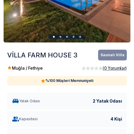
VİLLA FARM HOUSE 3
Saunalı Villa
Muğla / Fethiye
(
0
Yorumlar
)
%100 Müşteri Memnuniyeti
2 Yatak Odası
Yatak Odası
4 Kişi
Kapasitesi