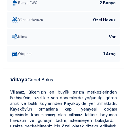
2 Banyo
Banyo / WC
Özel Havuz
Yüzme Havuzu
Var
Klima
1 Araç
Otopark
Villaya
Genel Bakış
Villamız, ülkemizin en büyük turizm merkezlerinden
Fethiye’nin, özellikle son dönemlerde yoğun ilgi gören
antik ve butik köylerinden Kayaköy’de yer almaktadır.
Kayaköy’ün ormanlarla kaplı, yemyeşil doğası
içerisinde konumlanmış olan villamız tatiliniz boyunca
havuzun ve güneşin tadını, istenmeyen bakışlardan
uzakta geçirebilmeniz için özel olarak dizayn edilmiştir.