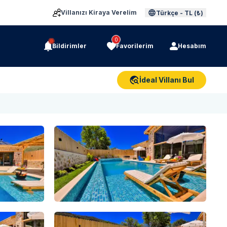
Villanızı Kiraya Verelim
Türkçe
-
TL (₺)
0
Bildirimler
Favorilerim
Hesabım
İdeal Villanı Bul