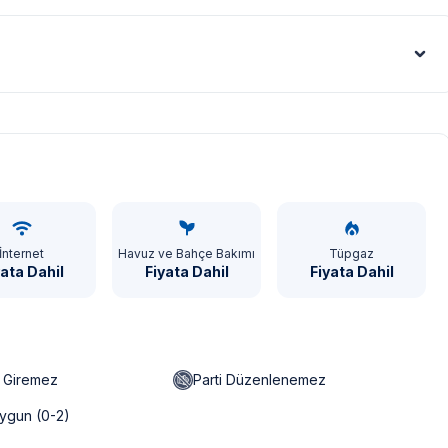
fli sohbetler edebilir veya sakin bir akşam
ek hem de eğlenmek için birçok fırsat sunar.
ak ilaçlama yapılmaktadır. Ancak yine de çevrede kelebek, böcek,
Euro - €
leri gibi görüntüyü ekrana sığdırmak amacıyla, geniş açılı lens ve
denle resimler üzerinde yer alan objeler gerçeğinden daha büyük
İnternet
Havuz ve Bahçe Bakımı
Tüpgaz
yata Dahil
Fiyata Dahil
Fiyata Dahil
mı, bölge şartları sebebiyle yamaç üzerine kurulmuştur.
gerekmektedir. Bazı villalarımızın ise yolu stabilize(toprak)
s artışı sebebiyle; bölge genelinde nadiren de olsa internet,
n Giremez
Parti Düzenlenemez
ygun (0-2)