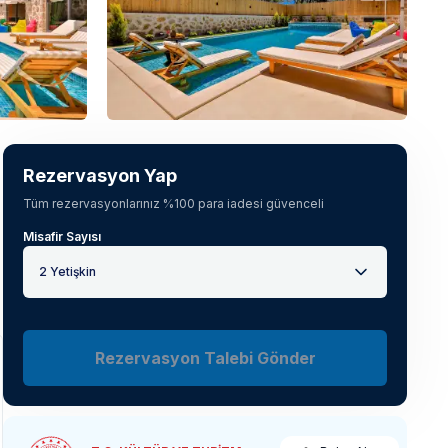
Tüm fotoğrafları gör
(
23
)
Rezervasyon Yap
Tüm rezervasyonlarınız %100 para iadesi güvenceli
Misafir Sayısı
2 Yetişkin
Rezervasyon Talebi Gönder