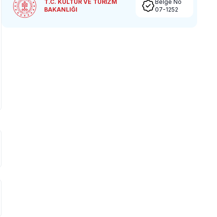
T.C. KÜLTÜR VE TURİZM
Belge No
BAKANLIĞI
07-1252