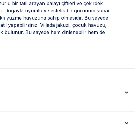
rlu bir tatil arayan balayı çiftleri ve çekirdek
arisi, doğayla uyumlu ve estetik bir görünüm sunar.
unaklı yüzme havuzuna sahip olmasıdır. Bu sayede
il yapabilirsiniz. Villada jakuzi, çocuk havuzu,
ak bulunur. Bu sayede hem dinlenebilir hem de
nceli bir atmosferde tatil yapma imkanı sunar. İki
siyle küçük aileler için oldukça uygundur. Her
da bile serin ve rahat bir uyku çekebilirsiniz.
ızı güvenle park ederek tatiliniz boyunca park
 anılar biriktireceğiniz keyifli bir tatil deneyimi
rıcalıklar Nelerdir?
ayrıcalık paketi sunar. Villanın korunaklı özel
 yüzmenizi sağlar. Havuzun derinliği 1.55 metre,
 geniş havuzda serinleyebilir, güneşin tadını
bir çocuk havuzu da bulunur. Çocuk havuzunun