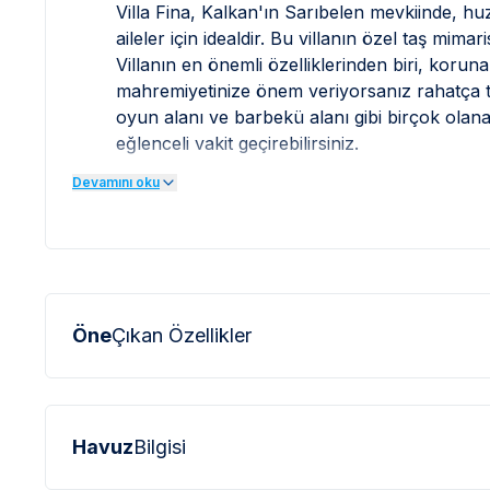
Villa Fina, Kalkan'ın Sarıbelen mevkiinde, huzu
aileler için idealdir. Bu villanın özel taş mim
Villanın en önemli özelliklerinden biri, kor
mahremiyetinize önem veriyorsanız rahatça tat
oyun alanı ve barbekü alanı gibi birçok olan
eğlenceli vakit geçirebilirsiniz.
Devamını oku
Villa Fina, size huzurlu ve aynı zamanda eğle
yatak odası ve beş kişilik konaklama kapasite
odada klima bulunur. Bu sayede yaz sıcakların
Villanın size özel otoparkı mevcuttur. Aracın
sorunu yaşamazsınız. Villa Fina, size unutulmaz
sunar.
Öne
Çıkan Özellikler
Villa Fina'nın Sunduğu Konfor ve Ay
Villa Fina, konuklarına eksiksiz bir konfor ve 
yüzme havuzu, dışarıdan görünmeden rahatça
Havuz
Bilgisi
uzunluğu 10 metre ve genişliği 4 metredir. Bu
çıkarabilirsiniz. Çocuklu aileler için özel 