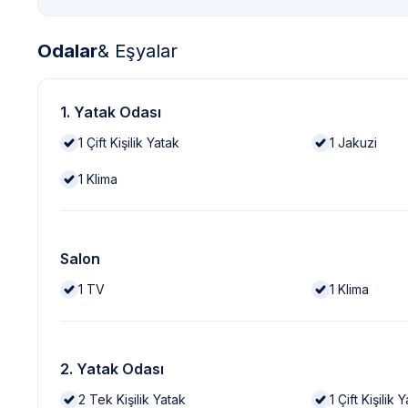
Odalar
& Eşyalar
1. Yatak Odası
1
Çift Kişilik Yatak
1
Jakuzi
1
Klima
Salon
1
TV
1
Klima
2. Yatak Odası
2
Tek Kişilik Yatak
1
Çift Kişilik 