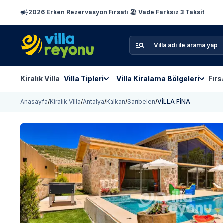
2026 Erken Rezervasyon Fırsatı 🏖️ Vade Farksız 3 Taksit
Kiralık Villa
Villa Tipleri
Villa Kiralama Bölgeleri
Fırs
Anasayfa
/
Kiralık Villa
/
Antalya
/
Kalkan
/
Sarıbelen
/
VİLLA FİNA