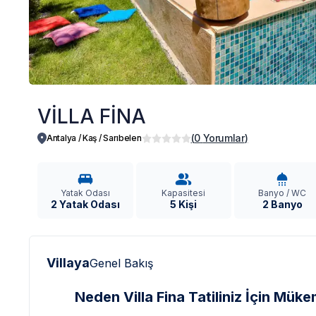
VİLLA FİNA
(
0
Yorumlar
)
Antalya / Kaş
/
Sarıbelen
Yatak Odası
Kapasitesi
Banyo / WC
2 Yatak Odası
5 Kişi
2 Banyo
Villaya
Genel Bakış
Neden Villa Fina Tatiliniz İçin Mük