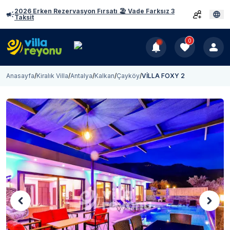
2026 Erken Rezervasyon Fırsatı 🏖️ Vade Farksız 3
Taksit
0
Anasayfa
/
Kiralık Villa
/
Antalya
/
Kalkan
/
Çayköy
/
VİLLA FOXY 2