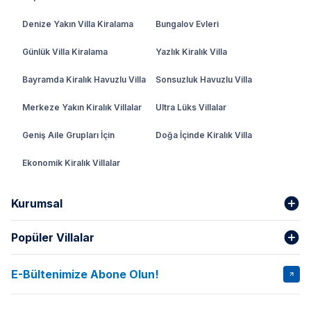
Denize Yakın Villa Kiralama
Bungalov Evleri
Günlük Villa Kiralama
Yazlık Kiralık Villa
Bayramda Kiralık Havuzlu Villa
Sonsuzluk Havuzlu Villa
Merkeze Yakın Kiralık Villalar
Ultra Lüks Villalar
Geniş Aile Grupları İçin
Doğa İçinde Kiralık Villa
Ekonomik Kiralık Villalar
Kurumsal
Popüler Villalar
Hakkımızda
Gizlilik Şartları
İptal Şartları
Banka Hesapları
E-Bültenimize Abone Olun!
VİLLA SALKIM
VİLLA SLAY 1
Kurumsal
Blog
VİLLA GOLD ROSE
VİLLA SARNIÇ