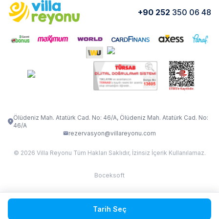
Yorumlar
Nasıl Kiralarım
+90 252
350 06 48
VİLLA OLENNA 1
VİLLA MERT
İletişim
Kiralama Sözleşmesi
VİLLA VERDANİA
VİLLA BELLA
Belgelerimiz
VİLLA MİRAVA
VILLA ADRIMA 1
VİLLA TİAMO
VİLLA ZEYTİN DALI
VİLLA LARA
VILLA ELMALI
VİLLA EVRİM 1
Ölüdeniz Mah. Atatürk Cad. No: 46/A, Ölüdeniz Mah. Atatürk Cad. No:
46/A
rezervasyon@villareyonu.com
© 2026 Villa Reyonu Tüm Hakları Saklıdır, İzinsiz İçerik Kullanılamaz.
Boceksoft
Fethiye Kas Kalkan 2
Tarih Seç
Sapanca