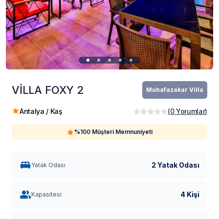
VİLLA FOXY 2
Muhafazakar Villa
Antalya / Kaş
(
0
Yorumlar
)
%100 Müşteri Memnuniyeti
2 Yatak Odası
Yatak Odası
4 Kişi
Kapasitesi