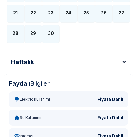
21
22
23
24
25
26
27
28
29
30
Haftalık
Faydalı
Bilgiler
Türk Lirası - TL
Dolar - USD
Sterlin - GBP
Eur
Fiyata Dahil
Elektrik Kullanımı
Fiyata Dahil
Su Kullanımı
Fiyata Dahil
İnternet