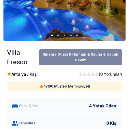
Villa
Sinema Odası & Hamam & Sauna & Kapalı
Havuz
Fresco
Antalya / Kaş
(
0
Yorumlar
)
%100 Müşteri Memnuniyeti
4 Yatak Odası
Yatak Odası
8 Kişi
Kapasitesi