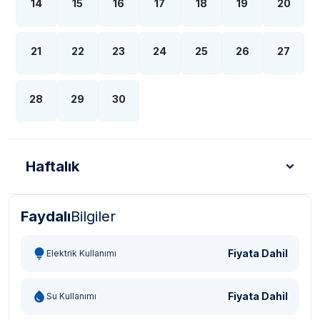
14
15
16
17
18
19
20
21
22
23
24
25
26
27
28
29
30
Haftalık
Faydalı
Bilgiler
Türk Lirası - TL
Dolar - USD
Sterlin - GBP
Eur
Fiyata Dahil
Elektrik Kullanımı
Fiyata Dahil
Su Kullanımı