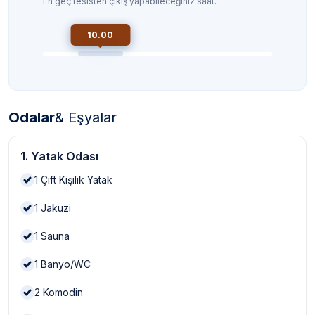
En geç tesisten çıkış yapabileceğiniz saat.
10.00
Odalar
& Eşyalar
1. Yatak Odası
1
Çift Kişilik Yatak
1
Jakuzi
1
Sauna
1
Banyo/WC
2
Komodin