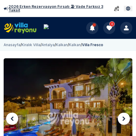
2026 Erken Rezervasyon Fırsatı 🏖️ Vade Farksız 3
Taksit
0
Anasayfa
/
Kiralık Villa
/
Antalya
/
Kalkan
/
Kalkan
/
Villa Fresco