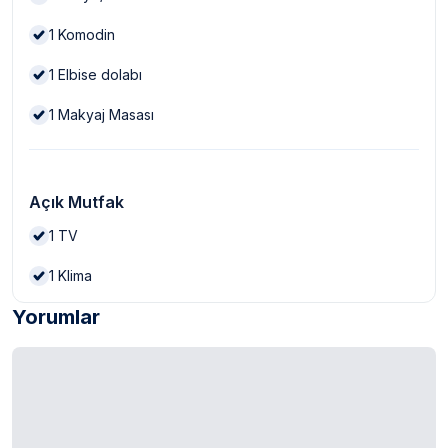
1
Komodin
1
Elbise dolabı
1
Makyaj Masası
Açık Mutfak
1
TV
1
Klima
Yorumlar