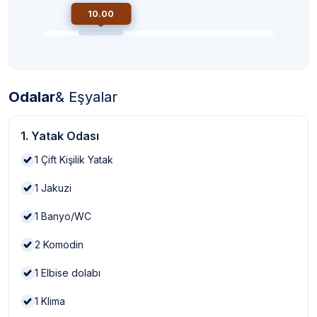
10.00
Odalar
& Eşyalar
1. Yatak Odası
1
Çift Kişilik Yatak
1
Jakuzi
1
Banyo/WC
2
Komodin
1
Elbise dolabı
1
Klima