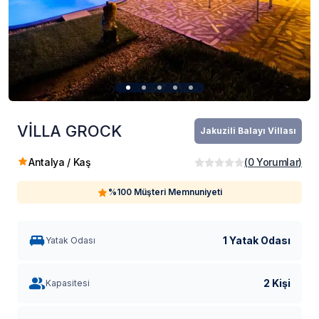
VİLLA GROCK
Jakuzili Balayı Villası
Antalya / Kaş
(
0
Yorumlar
)
%100 Müşteri Memnuniyeti
1 Yatak Odası
Yatak Odası
2 Kişi
Kapasitesi