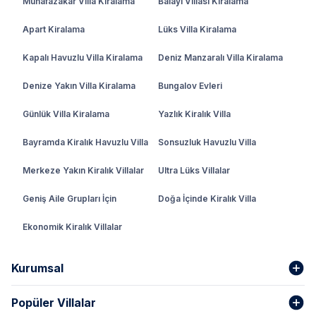
Muhafazakar Villa Kiralama
Balayı Villası Kiralama
Apart Kiralama
Lüks Villa Kiralama
Kapalı Havuzlu Villa Kiralama
Deniz Manzaralı Villa Kiralama
Denize Yakın Villa Kiralama
Bungalov Evleri
Günlük Villa Kiralama
Yazlık Kiralık Villa
Bayramda Kiralık Havuzlu Villa
Sonsuzluk Havuzlu Villa
Merkeze Yakın Kiralık Villalar
Ultra Lüks Villalar
Geniş Aile Grupları İçin
Doğa İçinde Kiralık Villa
Ekonomik Kiralık Villalar
Kurumsal
Popüler Villalar
Hakkımızda
Gizlilik Şartları