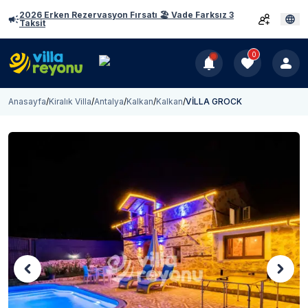
2026 Erken Rezervasyon Fırsatı 🏖️ Vade Farksız 3
Taksit
0
Anasayfa
/
Kiralık Villa
/
Antalya
/
Kalkan
/
Kalkan
/
VİLLA GROCK