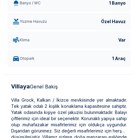
1 Banyo
Banyo / WC
Özel Havuz
Yüzme Havuzu
Var
Klima
1 Araç
Otopark
Villaya
Genel Bakış
Villa Grock, Kalkan / İkizce mevkiisinde yer almaktadır.
Tek yatak odalı 2 kişilik konaklama kapasitesine sahiptir.
Yatak odasında kişiye özel jakuzisi bulunmaktadır. Balayı
çiftlerimiz için ideal bir seçenektir. Korunaklı yapıya sahip
olup muhafazakar misafirlerimiz için oldukça uygundur.
Dışarıdan görünmez. Siz değerli misafirlerimiz için herşey
düşünülmüştür. Villamız sizlere doğa manzarası eşliğinde