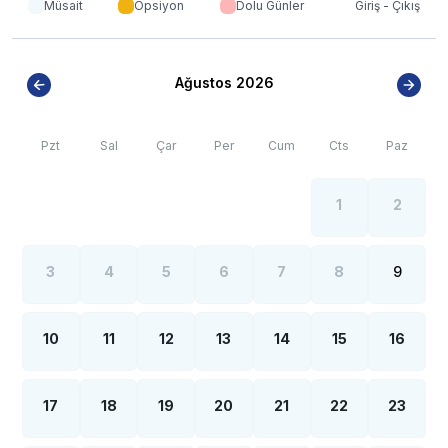
artışı sebebiyle; bölge genelinde nadiren de
Müsait
Opsiyon
Dolu Günler
Giriş - Çıkış
olsa internet, elektrik ve su kesintileri yaşanabilmektedir.
Ağustos 2026
Pzt
Sal
Çar
Per
Cum
Cts
Paz
1
2
3
4
5
6
7
8
9
10
11
12
13
14
15
16
17
18
19
20
21
22
23