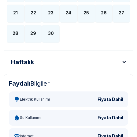
21
22
23
24
25
26
27
28
29
30
Haftalık
Faydalı
Bilgiler
Türk Lirası - TL
Dolar - USD
Sterlin - GBP
Eur
Fiyata Dahil
Elektrik Kullanımı
Fiyata Dahil
Su Kullanımı
Fiyata Dahil
İnternet