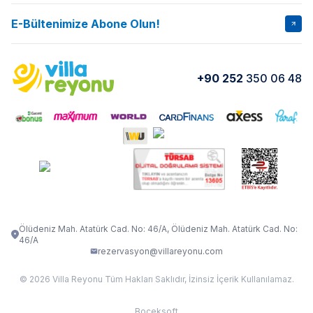
İptal Şartları
Banka Hesapları
E-Bültenimize Abone Olun!
VİLLA SALKIM
VİLLA SLAY 1
Kurumsal
Blog
VİLLA GOLD ROSE
VİLLA SARNIÇ
Yorumlar
Nasıl Kiralarım
+90 252
350 06 48
VİLLA OLENNA 1
VİLLA MERT
İletişim
Kiralama Sözleşmesi
VİLLA VERDANİA
VİLLA BELLA
Belgelerimiz
VİLLA MİRAVA
VILLA ADRIMA 1
VİLLA TİAMO
VİLLA ZEYTİN DALI
VİLLA LARA
VILLA ELMALI
VİLLA EVRİM 1
Ölüdeniz Mah. Atatürk Cad. No: 46/A, Ölüdeniz Mah. Atatürk Cad. No:
46/A
rezervasyon@villareyonu.com
© 2026 Villa Reyonu Tüm Hakları Saklıdır, İzinsiz İçerik Kullanılamaz.
Boceksoft