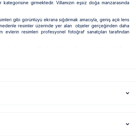
ar kategorisine girmektedir. Villamızın eşsiz doğa manzarasında
simleri gibi görüntüyü ekrana sığdırmak amacıyla, geniş açılı lens
Bu nedenle resimler üzerinde yer alan objeler gerçeğinden daha
m evlerin resimleri profesyonel fotoğraf sanatçıları tarafından
reler için periyodik olarak ilaçlanmakta ve temizlenmektedir.