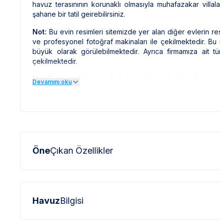
havuz terasınının korunaklı olmasıyla muhafazakar villal
şahane bir tatil geirebilirsiniz.
Not:
Bu evin resimleri sitemizde yer alan diğer evlerin re
ve profesyonel fotoğraf makinaları ile çekilmektedir. 
büyük olarak görülebilmektedir. Ayrıca firmamıza ait tü
çekilmektedir.
Not:
Firmamız bünyesinde bulunan tüm evler böcek ve haşe
Devamını oku
Öne
Çıkan Özellikler
Havuz
Bilgisi