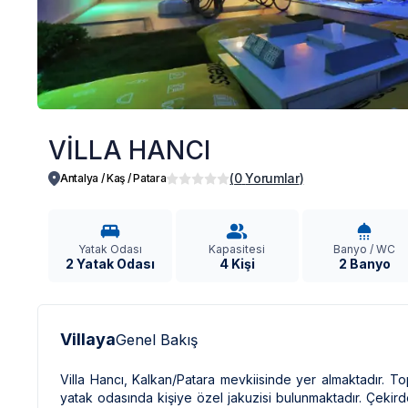
VİLLA HANCI
(
0
Yorumlar
)
Antalya / Kaş
/
Patara
Yatak Odası
Kapasitesi
Banyo / WC
2 Yatak Odası
4 Kişi
2 Banyo
Villaya
Genel Bakış
Villa Hancı, Kalkan/Patara mevkiisinde yer almaktadır. Top
yatak odasında kişiye özel jakuzisi bulunmaktadır. Çekirdek