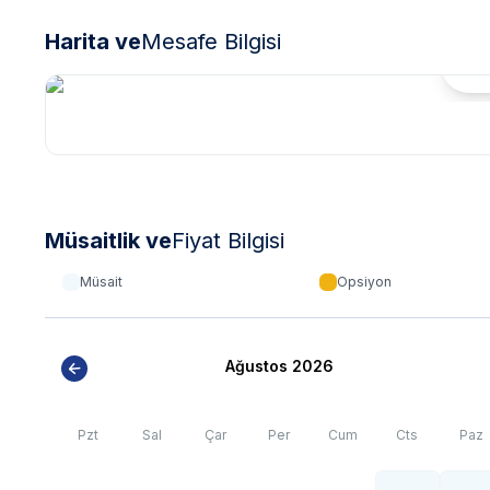
Harita ve
Mesafe Bilgisi
Hari
Müsaitlik ve
Fiyat Bilgisi
Müsait
Opsiyon
Ağustos 2026
Pzt
Sal
Çar
Per
Cum
Cts
Paz