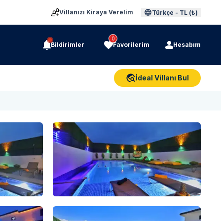
Villanızı Kiraya Verelim
Türkçe
-
TL (₺)
0
Bildirimler
Favorilerim
Hesabım
İdeal Villanı Bul