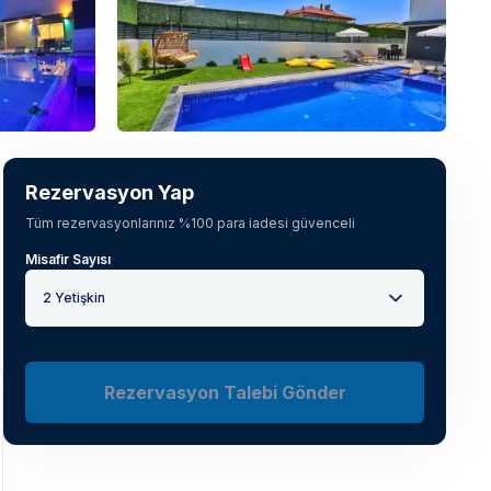
Tüm fotoğrafları gör
(
31
)
Rezervasyon Yap
Tüm rezervasyonlarınız %100 para iadesi güvenceli
Misafir Sayısı
2 Yetişkin
Rezervasyon Talebi Gönder