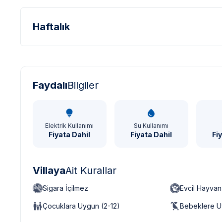
Haftalık
Türk Lirası - TL
Dolar - USD
Sterlin - GBP
Faydalı
Bilgiler
Elektrik Kullanımı
Su Kullanımı
Fiyata Dahil
Fiyata Dahil
Fi
Villaya
Ait Kurallar
Sigara İçilmez
Evcil Hayva
Çocuklara Uygun (2-12)
Bebeklere U