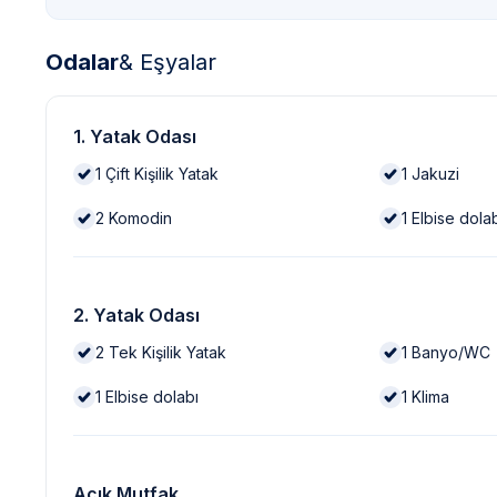
Odalar
& Eşyalar
1. Yatak Odası
1
Çift Kişilik Yatak
1
Jakuzi
2
Komodin
1
Elbise dola
2. Yatak Odası
2
Tek Kişilik Yatak
1
Banyo/WC
1
Elbise dolabı
1
Klima
Açık Mutfak