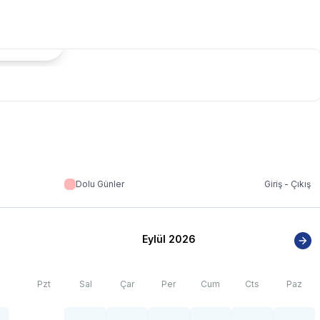
tada Göster
Dolu Günler
Giriş - Çıkış
Eylül 2026
Pzt
Sal
Çar
Per
Cum
Cts
Paz