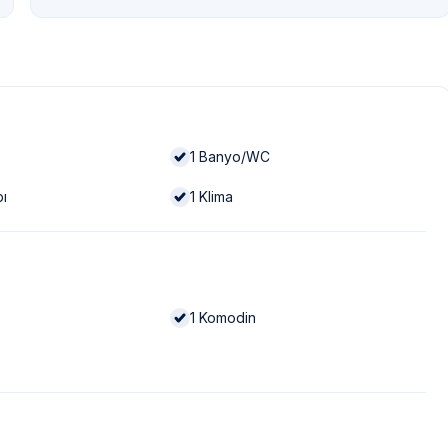
1
Banyo/WC
bı
1
Klima
1
Komodin