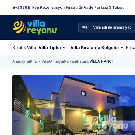
2026 Erken Rezervasyon Fırsatı 🏖️ Vade Farksız 3 Taksit
Kiralık Villa
Villa Tipleri
Villa Kiralama Bölgeleri
Fırs
Anasayfa
/
Kiralık Villa
/
Antalya
/
Kalkan
/
Patara
/
VİLLA HANCI