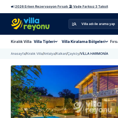
2026 Erken Rezervasyon Fırsatı 🏖️ Vade Farksız 3 Taksit
Kiralık Villa
Villa Tipleri
Villa Kiralama Bölgeleri
Fırs
Anasayfa
/
Kiralık Villa
/
Antalya
/
Kalkan
/
Çayköy
/
VİLLA HARMONİA