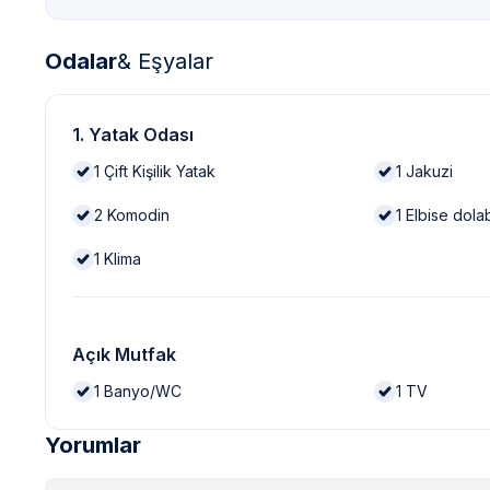
Odalar
& Eşyalar
1. Yatak Odası
1
Çift Kişilik Yatak
1
Jakuzi
2
Komodin
1
Elbise dola
1
Klima
Açık Mutfak
1
Banyo/WC
1
TV
Yorumlar