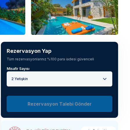
Tüm fotoğrafları gör
(
42
)
Rezervasyon Yap
Tüm rezervasyonlarınız %100 para iadesi güvenceli
Misafir Sayısı
2 Yetişkin
Rezervasyon Talebi Gönder