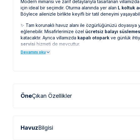
Modern mimarisi ve zarif detaylarıyla tasarlanan villamızd
için ideal bir seçimdir. Oturma alanında yer alan
L koltuk aç
Böylece ailenizle birlikte keyifli bir tatil deneyimi yaşayabili
✨ Tam korunaklı havuz alanı ile özgürlüğünüzü doyasıya
eğlenebilir. Misafirlerimize özel
ücretsiz balayı süslemes
katacaktır. Ayrıca villamızda
kapalı otopark
ve günlük ihtiy
servisi
hizmeti de mevcuttur.
Devamını oku
🏖️ Konum olarak;
Kalkan Plajı:
10 km
Patara Plajı:
12 km
En yakın merkez:
10 km
mesafededir.
Öne
Çıkan Özellikler
Villa Harmonia’da hem huzur dolu bir atmosferde dinlenece
ulaşabileceksiniz. 🌅
***VİLLA İLE İLGİLİ KRİTİK BİLGİLER***
Havuz
Bilgisi
*
Doğa içerisinde bulunan tüm villalarımızda düzenli olar