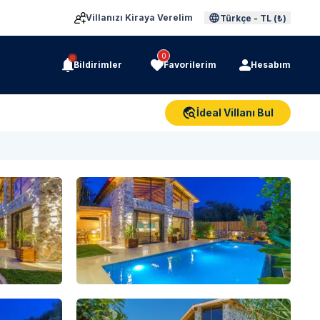
Villanızı Kiraya Verelim
Türkçe
-
TL (₺)
0
Bildirimler
Favorilerim
Hesabım
İdeal Villanı Bul