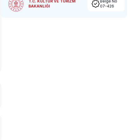
T.C. KÜLTÜR VE TURİZM
Belge No
BAKANLIĞI
07-426