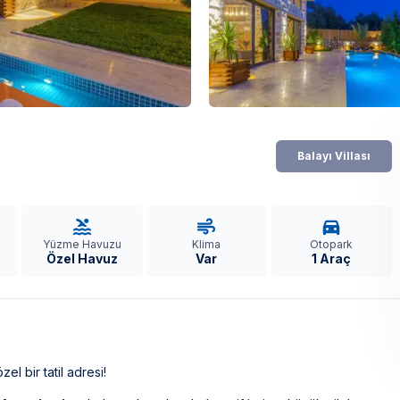
Balayı Villası
Yüzme Havuzu
Klima
Otopark
Özel Havuz
Var
1 Araç
l bir tatil adresi!