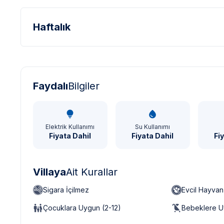
Haftalık
Türk Lirası - TL
Dolar - USD
Sterlin - GBP
Faydalı
Bilgiler
Elektrik Kullanımı
Su Kullanımı
Fiyata Dahil
Fiyata Dahil
Fi
Villaya
Ait Kurallar
Sigara İçilmez
Evcil Hayva
Çocuklara Uygun (2-12)
Bebeklere U