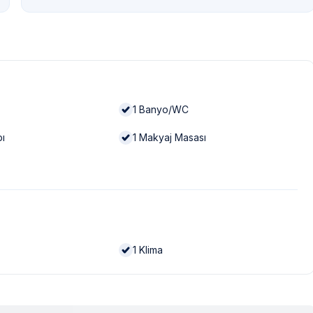
1
Banyo/WC
bı
1
Makyaj Masası
1
Klima