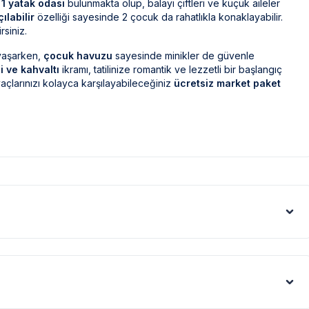
a
1 yatak odası
bulunmakta olup, balayı çiftleri ve küçük aileler
ılabilir
özelliği sayesinde 2 çocuk da rahatlıkla konaklayabilir.
rsiniz.
 yaşarken,
çocuk havuzu
sayesinde minikler de güvenle
i ve kahvaltı
ikramı, tatilinize romantik ve lezzetli bir başlangıç
açlarınızı kolayca karşılayabileceğiniz
ücretsiz market paket
k, hem de Kalkan ve Patara’nın büyüleyici plajlarına kolayca
ak ilaçlama yapılmaktadır. Ancak yine de çevrede kelebek, böcek,