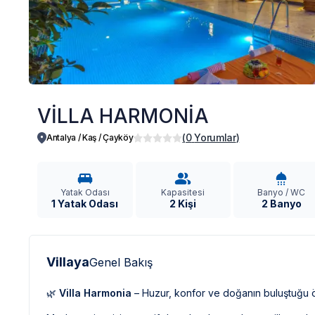
VİLLA HARMONİA
(
0
Yorumlar
)
Antalya / Kaş
/
Çayköy
Yatak Odası
Kapasitesi
Banyo / WC
1 Yatak Odası
2 Kişi
2 Banyo
Villaya
Genel Bakış
🌿
Villa Harmonia
– Huzur, konfor ve doğanın buluştuğu öze