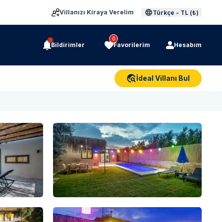
Villanızı Kiraya Verelim
Türkçe
-
TL (₺)
0
Bildirimler
Favorilerim
Hesabım
İdeal Villanı Bul