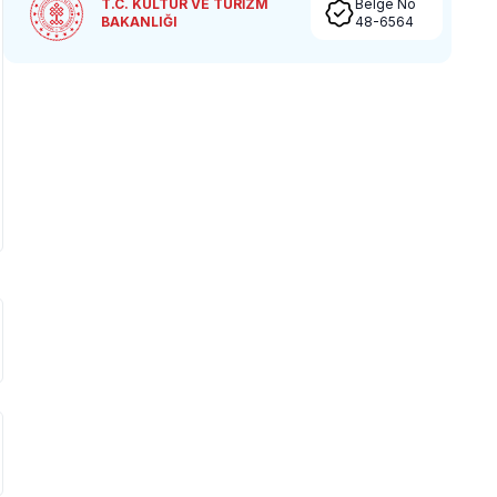
T.C. KÜLTÜR VE TURİZM
Belge No
BAKANLIĞI
48-6564