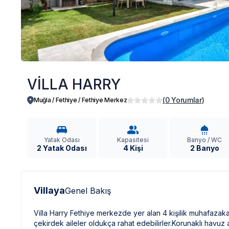
VİLLA HARRY
(
0
Yorumlar
)
Muğla / Fethiye
/
Fethiye Merkez
Yatak Odası
Kapasitesi
Banyo / WC
2 Yatak Odası
4 Kişi
2 Banyo
Villaya
Genel Bakış
Villa Harry Fethiye merkezde yer alan 4 kişilik muhafazakar
çekirdek aileler oldukça rahat edebilirler.Korunaklı havuz al