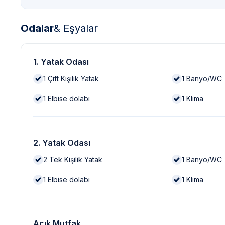
Odalar
& Eşyalar
1. Yatak Odası
1
Çift Kişilik Yatak
1
Banyo/WC
1
Elbise dolabı
1
Klima
2. Yatak Odası
2
Tek Kişilik Yatak
1
Banyo/WC
1
Elbise dolabı
1
Klima
Açık Mutfak