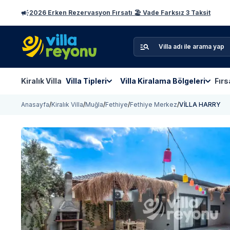
2026 Erken Rezervasyon Fırsatı 🏖️ Vade Farksız 3 Taksit
Kiralık Villa
Villa Tipleri
Villa Kiralama Bölgeleri
Fırs
Anasayfa
/
Kiralık Villa
/
Muğla
/
Fethiye
/
Fethiye Merkez
/
VİLLA HARRY