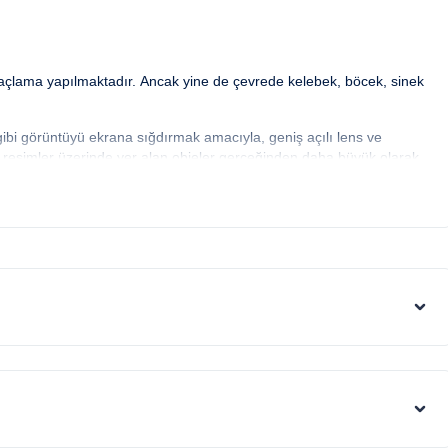
ilaçlama yapılmaktadır. Ancak yine de çevrede kelebek, böcek, sinek
 gibi görüntüyü ekrana sığdırmak amacıyla, geniş açılı lens ve
e resimler üzerinde yer alan objeler gerçeğinden daha büyük olarak
rtları sebebiyle yamaç üzerine kurulmuştur. Bu villalarımıza ulaşmak
ise yolu stabilize(toprak) olabilmektedir.
ı sebebiyle; bölge genelinde nadiren de olsa internet, elektrik ve su