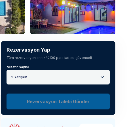
Tüm fotoğrafları gör
(
20
)
Rezervasyon Yap
Tüm rezervasyonlarınız %100 para iadesi güvenceli
Misafir Sayısı
2 Yetişkin
Rezervasyon Talebi Gönder