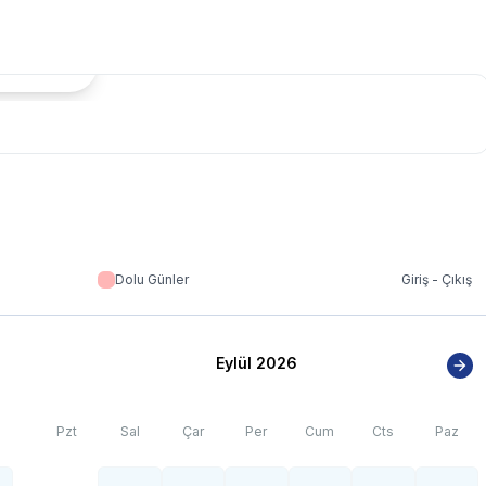
tada Göster
Dolu Günler
Giriş - Çıkış
Eylül 2026
Pzt
Sal
Çar
Per
Cum
Cts
Paz