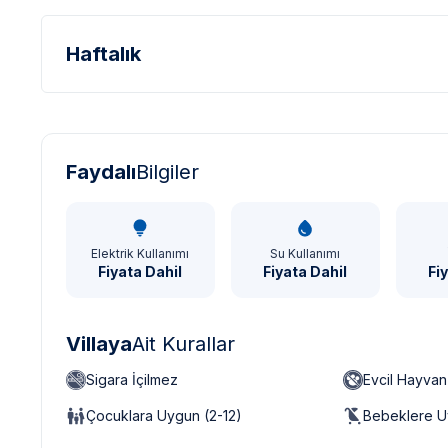
Haftalık
Türk Lirası - TL
Dolar - USD
Sterlin - GBP
Faydalı
Bilgiler
Elektrik Kullanımı
Su Kullanımı
Fiyata Dahil
Fiyata Dahil
Fi
Villaya
Ait Kurallar
Sigara İçilmez
Evcil Hayva
Çocuklara Uygun (2-12)
Bebeklere U