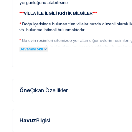
yorgunluğunu atabilirsiniz.
***
VİLLA İLE İLGİLİ KRİTİK BİLGİLER
***
*
Doğa içerisinde bulunan tüm villalarımızda düzenli olarak 
vb. bulunma ihtimali bulunmaktadır.
*
Bu evin resimleri sitemizde yer alan diğer evlerin resimleri
profesyonel fotoğraf makinaları ile çekilmektedir. Bu nedenl
Devamını oku
görülebilmektedir.
***
BÖLGE İLE İLGİLİ KRİTİK BİLGİLER
***
*
Fethiye çevresinde bulunan villarımızın bir kısmı, bölge şa
için yokuş yukarı çıkılması gerekmektedir. Bazı villalarımızın 
Öne
Çıkan Özellikler
*
Fethiye bölgesinde özellikle yaz aylarında yoğun nüfus artış
kesintileri yaşanabilmektedir.
Havuz
Bilgisi