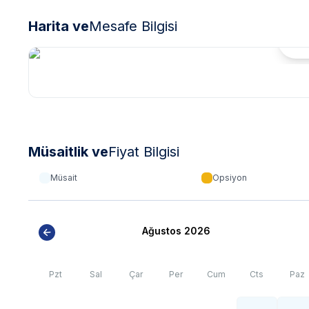
Harita ve
Mesafe Bilgisi
Hari
Müsaitlik ve
Fiyat Bilgisi
Müsait
Opsiyon
Ağustos 2026
Pzt
Sal
Çar
Per
Cum
Cts
Paz