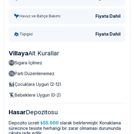
Fiyata Dahil
Havuz ve Bahçe Bakımı
Fiyata Dahil
Tüpgaz
Villaya
Ait Kurallar
Sigara İçilmez
Parti Düzenlenemez
Çocuklara Uygun (2-12)
Bebeklere Uygun (0-2)
Hasar
Depozitosu
Depozito ücreti
₺55.000
olarak belirlenmiştir. Konaklama
sürecince tesiste herhangi bir zarar olmaması durumunda
çıkışta iade edilir.