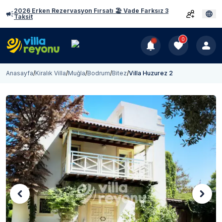
2026 Erken Rezervasyon Fırsatı 🏖️ Vade Farksız 3
Taksit
0
Anasayfa
/
Kiralık Villa
/
Muğla
/
Bodrum
/
Bitez
/
Villa Huzurez 2