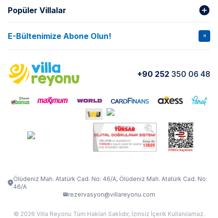
Popüler Villalar
Hakkımızda
Gizlilik Şartları
İptal Şartları
Banka Hesapları
E-Bültenimize Abone Olun!
VİLLA SALKIM
VİLLA SLAY 1
Kurumsal
Blog
VİLLA GOLD ROSE
VİLLA SARNIÇ
Yorumlar
Nasıl Kiralarım
+90 252
350 06 48
VİLLA OLENNA 1
VİLLA MERT
İletişim
Kiralama Sözleşmesi
VİLLA VERDANİA
VİLLA BELLA
Belgelerimiz
VİLLA MİRAVA
VILLA ADRIMA 1
VİLLA TİAMO
VİLLA ZEYTİN DALI
VİLLA LARA
VILLA ELMALI
VİLLA EVRİM 1
Ölüdeniz Mah. Atatürk Cad. No: 46/A, Ölüdeniz Mah. Atatürk Cad. No:
46/A
rezervasyon@villareyonu.com
© 2026 Villa Reyonu Tüm Hakları Saklıdır, İzinsiz İçerik Kullanılamaz.