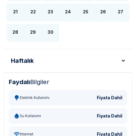
21
22
23
24
25
26
27
28
29
30
Haftalık
Faydalı
Bilgiler
Türk Lirası - TL
Dolar - USD
Sterlin - GBP
Eur
Fiyata Dahil
Elektrik Kullanımı
Fiyata Dahil
Su Kullanımı
Fiyata Dahil
İnternet