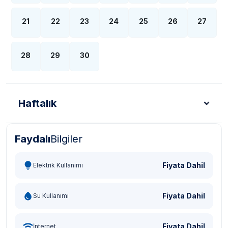
21
22
23
24
25
26
27
28
29
30
Haftalık
Faydalı
Bilgiler
Türk Lirası - TL
Dolar - USD
Sterlin - GBP
Eur
Fiyata Dahil
Elektrik Kullanımı
Fiyata Dahil
Su Kullanımı
Fiyata Dahil
İnternet