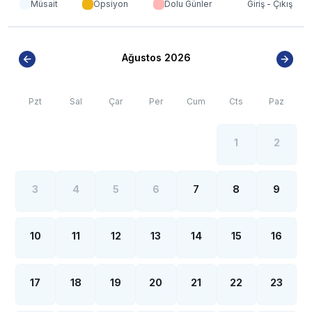
Müsait
Opsiyon
Dolu Günler
Giriş - Çıkış
görülebilmektedir.
*BÖLGE İLE İLGİLİ KRİTİK BİLGİLER*
Ağustos 2026
*
Fethiye bölgesinde özellikle yaz aylarında yoğun nüfus
artışı sebebiyle; bölge genelinde nadiren de olsa
internet, elektrik ve su kesintileri yaşanabilmektedir.
Pzt
Sal
Çar
Per
Cum
Cts
Paz
1
2
3
4
5
6
7
8
9
10
11
12
13
14
15
16
17
18
19
20
21
22
23