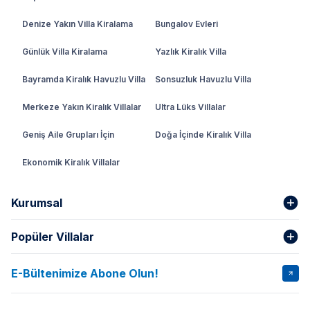
Denize Yakın Villa Kiralama
Bungalov Evleri
Günlük Villa Kiralama
Yazlık Kiralık Villa
Bayramda Kiralık Havuzlu Villa
Sonsuzluk Havuzlu Villa
Merkeze Yakın Kiralık Villalar
Ultra Lüks Villalar
Geniş Aile Grupları İçin
Doğa İçinde Kiralık Villa
Ekonomik Kiralık Villalar
Kurumsal
Popüler Villalar
Hakkımızda
Gizlilik Şartları
İptal Şartları
Banka Hesapları
E-Bültenimize Abone Olun!
VİLLA SALKIM
VİLLA SLAY 1
Kurumsal
Blog
VİLLA GOLD ROSE
VİLLA SARNIÇ