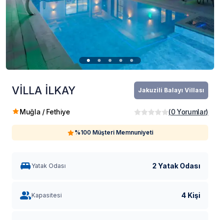
VİLLA İLKAY
Jakuzili Balayı Villası
Muğla / Fethiye
(
0
Yorumlar
)
%100 Müşteri Memnuniyeti
2 Yatak Odası
Yatak Odası
4 Kişi
Kapasitesi