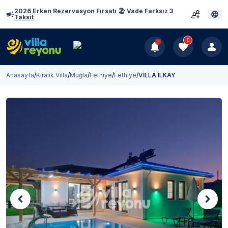
2026 Erken Rezervasyon Fırsatı 🏖️ Vade Farksız 3
Taksit
0
Anasayfa
/
Kiralık Villa
/
Muğla
/
Fethiye
/
Fethiye
/
VİLLA İLKAY