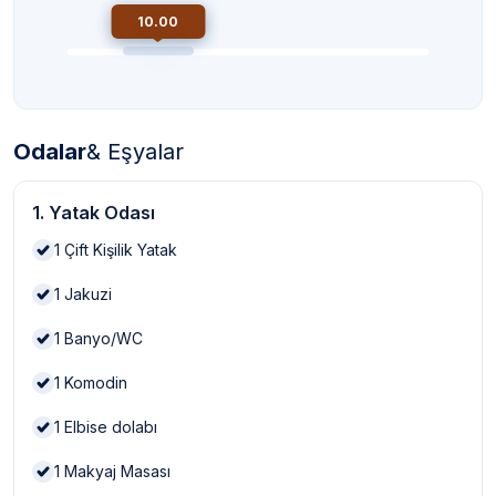
10.00
Odalar
& Eşyalar
1. Yatak Odası
1
Çift Kişilik Yatak
1
Jakuzi
1
Banyo/WC
1
Komodin
1
Elbise dolabı
1
Makyaj Masası