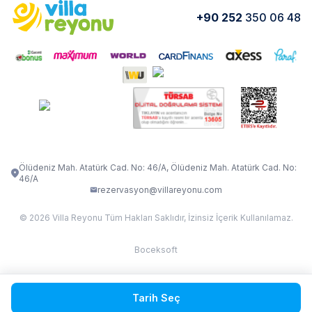
Yorumlar
Nasıl Kiralarım
+90 252
350 06 48
VİLLA OLENNA 1
VİLLA MERT
İletişim
Kiralama Sözleşmesi
VİLLA VERDANİA
VİLLA BELLA
Belgelerimiz
VİLLA MİRAVA
VILLA ADRIMA 1
VİLLA TİAMO
VİLLA ZEYTİN DALI
VİLLA LARA
VILLA ELMALI
VİLLA EVRİM 1
Ölüdeniz Mah. Atatürk Cad. No: 46/A, Ölüdeniz Mah. Atatürk Cad. No:
46/A
rezervasyon@villareyonu.com
© 2026 Villa Reyonu Tüm Hakları Saklıdır, İzinsiz İçerik Kullanılamaz.
Boceksoft
Fethiye Kas Kalkan 2
Tarih Seç
Sapanca