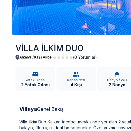
VİLLA İLKİM DUO
(
0
Yorumlar
)
Antalya / Kaş
/
Akbel
Yatak Odası
Kapasitesi
Banyo / WC
2 Yatak Odası
4 Kişi
2 Banyo
Villaya
Genel Bakış
Villa İlkim Duo Kalkan İncebel mevkisinde yer alan 2 yatak
balayı çiftleri için ideal bir seçenektir. Özel yüzme ha