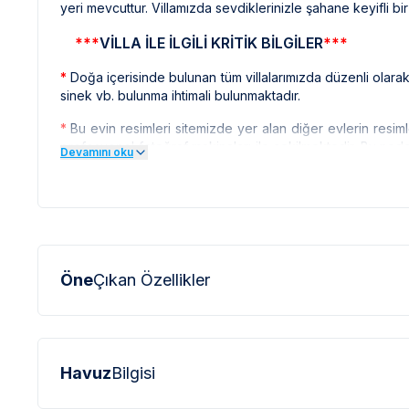
yeri mevcuttur. Villamızda sevdiklerinizle şahane keyifli bir t
***
VİLLA İLE İLGİLİ KRİTİK BİLGİLER
***
*
Doğa içerisinde bulunan tüm villalarımızda düzenli olar
sinek vb. bulunma ihtimali bulunmaktadır.
*
Bu evin resimleri sitemizde yer alan diğer evlerin resim
profesyonel fotoğraf makinaları ile çekilmektedir. Bu ne
Devamını oku
olarak görülebilmektedir.
***
BÖLGE İLE İLGİLİ KRİTİK BİLGİLER
***
*
Kalkan çevresinde bulunan villarımızın bir kıs
Bu villalarımıza ulaşmak için yokuş yukarı çıkılması 
olabilmektedir.
Öne
Çıkan Özellikler
*
Kalkan bölgesinde özellikle yaz aylarında yoğun nüfu
elektrik ve su kesintileri yaşanabilmektedir.
Havuz
Bilgisi