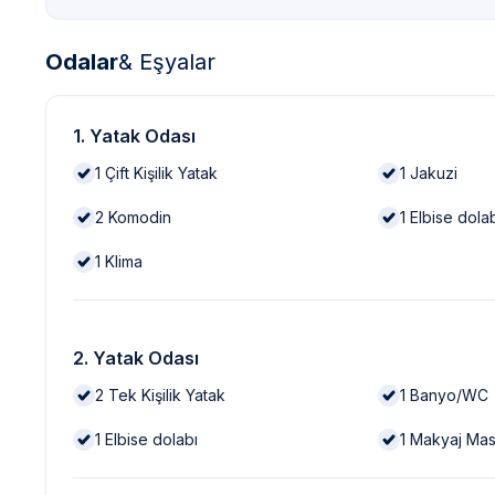
Odalar
& Eşyalar
1. Yatak Odası
1
Çift Kişilik Yatak
1
Jakuzi
2
Komodin
1
Elbise dola
1
Klima
2. Yatak Odası
2
Tek Kişilik Yatak
1
Banyo/WC
1
Elbise dolabı
1
Makyaj Mas