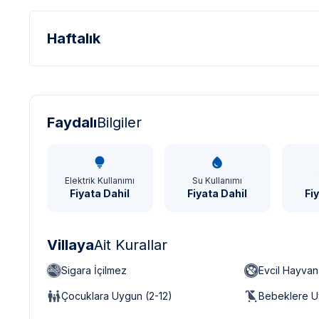
Haftalık
Türk Lirası - TL
Dolar - USD
Sterlin - GBP
Faydalı
Bilgiler
Elektrik Kullanımı
Su Kullanımı
Fiyata Dahil
Fiyata Dahil
Fi
Villaya
Ait Kurallar
Sigara İçilmez
Evcil Hayva
Çocuklara Uygun (2-12)
Bebeklere U