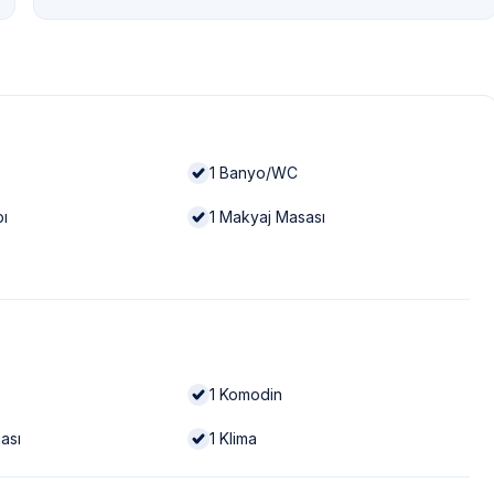
1
Banyo/WC
bı
1
Makyaj Masası
1
Komodin
ası
1
Klima