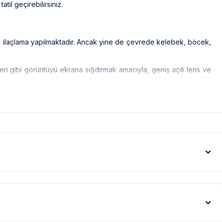
atil geçirebilirsiniz.
ak ilaçlama yapılmaktadır. Ancak yine de çevrede kelebek, böcek,
leri gibi görüntüyü ekrana sığdırmak amacıyla, geniş açılı lens ve
denle resimler üzerinde yer alan objeler gerçeğinden daha büyük
mı, bölge şartları sebebiyle yamaç üzerine kurulmuştur.
gerekmektedir. Bazı villalarımızın ise yolu stabilize(toprak)
s artışı sebebiyle; bölge genelinde nadiren de olsa internet,