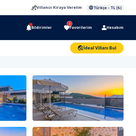
Villanızı Kiraya Verelim
Türkçe
-
TL (₺)
0
Bildirimler
Favorilerim
Hesabım
İdeal Villanı Bul