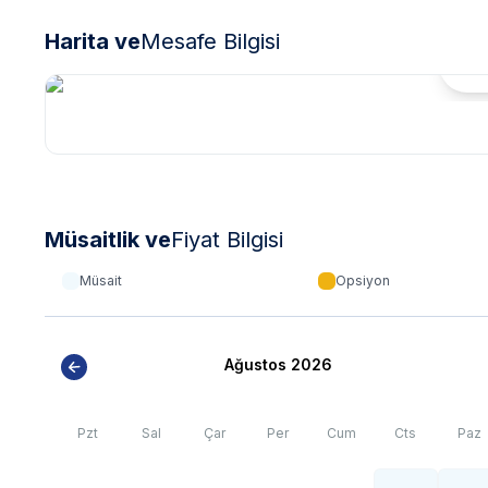
Harita ve
Mesafe Bilgisi
Hari
Müsaitlik ve
Fiyat Bilgisi
Müsait
Opsiyon
Ağustos 2026
Pzt
Sal
Çar
Per
Cum
Cts
Paz