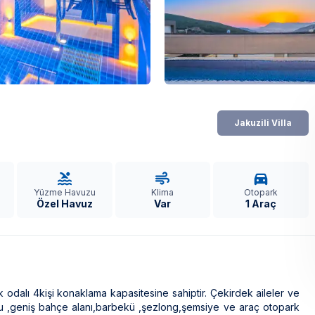
Jakuzili Villa
Yüzme Havuzu
Klima
Otopark
Özel Havuz
Var
1 Araç
 odalı 4kişi konaklama kapasitesine sahiptir. Çekirdek aileler ve
vuzu ,geniş bahçe alanı,barbekü ,şezlong,şemsiye ve araç otopark