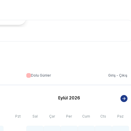
tada Göster
Dolu Günler
Giriş - Çıkış
Eylül 2026
Pzt
Sal
Çar
Per
Cum
Cts
Paz