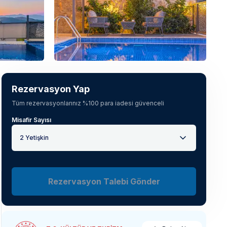
Tüm fotoğrafları gör
(
36
)
Rezervasyon Yap
Tüm rezervasyonlarınız %100 para iadesi güvenceli
Misafir Sayısı
2 Yetişkin
Rezervasyon Talebi Gönder