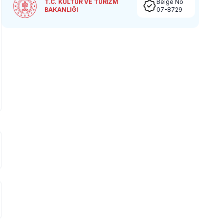
T.C. KÜLTÜR VE TURİZM
Belge No
BAKANLIĞI
07-8729