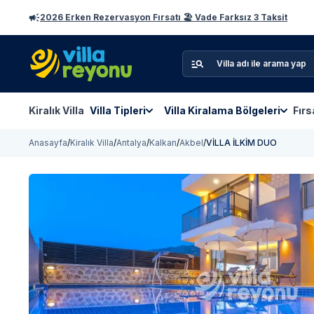
2026 Erken Rezervasyon Fırsatı 🏖️ Vade Farksız 3 Taksit
Kiralık Villa
Villa Tipleri
Villa Kiralama Bölgeleri
Fırs
Anasayfa
/
Kiralık Villa
/
Antalya
/
Kalkan
/
Akbel
/
VİLLA İLKİM DUO