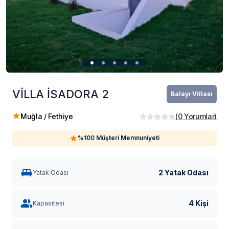
VİLLA İSADORA 2
Balayı Villası
Muğla / Fethiye
(
0
Yorumlar
)
%100 Müşteri Memnuniyeti
2 Yatak Odası
Yatak Odası
4 Kişi
Kapasitesi