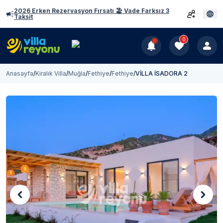
2026 Erken Rezervasyon Fırsatı 🏖️ Vade Farksız 3
Taksit
0
Anasayfa
/
Kiralık Villa
/
Muğla
/
Fethiye
/
Fethiye
/
VİLLA İSADORA 2