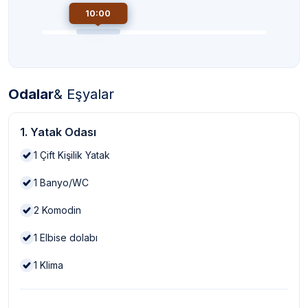
10:00
Odalar
& Eşyalar
1. Yatak Odası
1
Çift Kişilik Yatak
1
Banyo/WC
2
Komodin
1
Elbise dolabı
1
Klima