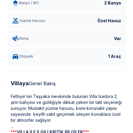
2 Banyo
Banyo / WC
Özel Havuz
Yüzme Havuzu
Var
Klima
1 Araç
Otopark
Villaya
Genel Bakış
Fethiye'nin Taşyaka mevkiinde bulunan Villa İsadora 2,
şirin bahçesi ve gizliliğiyle dikkat çeken bir tatil seçeneği
sunuyor. Müstakil yüzme havuzu, kısmi korunaklı yapısı
sayesinde keyifli vakit geçirmek isteyen konuklara özel
bir atmosfer sağlıyor.
***
VİLLA İLE İLGİLİ KRİTİK BİLGİLER
***