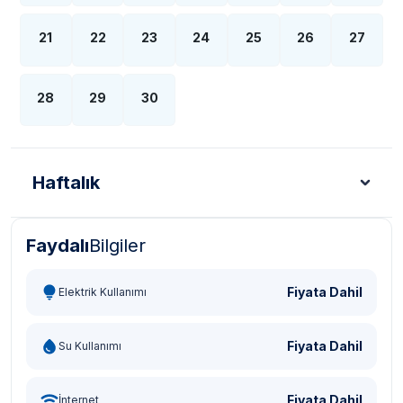
21
22
23
24
25
26
27
28
29
30
Haftalık
Faydalı
Bilgiler
Türk Lirası - TL
Dolar - USD
Sterlin - GBP
Eur
Fiyata Dahil
Elektrik Kullanımı
Fiyata Dahil
Su Kullanımı
Fiyata Dahil
İnternet