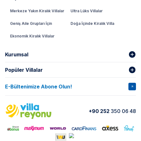
Merkeze Yakın Kiralık Villalar
Ultra Lüks Villalar
Geniş Aile Grupları İçin
Doğa İçinde Kiralık Villa
Ekonomik Kiralık Villalar
Kurumsal
Popüler Villalar
Hakkımızda
Gizlilik Şartları
İptal Şartları
Banka Hesapları
E-Bültenimize Abone Olun!
VİLLA SALKIM
VİLLA SLAY 1
Kurumsal
Blog
VİLLA GOLD ROSE
VİLLA SARNIÇ
Yorumlar
Nasıl Kiralarım
+90 252
350 06 48
VİLLA OLENNA 1
VİLLA MERT
İletişim
Kiralama Sözleşmesi
VİLLA VERDANİA
VİLLA BELLA
Belgelerimiz
VİLLA MİRAVA
VILLA ADRIMA 1