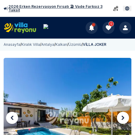
2026 Erken Rezervasyon Fırsatı 🏖️ Vade Farksız 3
Taksit
0
Anasayfa
/
Kiralık Villa
/
Antalya
/
Kalkan
/
Üzümlü
/
VİLLA JOKER