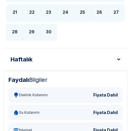
21
22
23
24
25
26
27
28
29
30
Haftalık
Faydalı
Bilgiler
Türk Lirası - TL
Dolar - USD
Sterlin - GBP
Eur
Fiyata Dahil
Elektrik Kullanımı
Fiyata Dahil
Su Kullanımı
Fiyata Dahil
İnternet