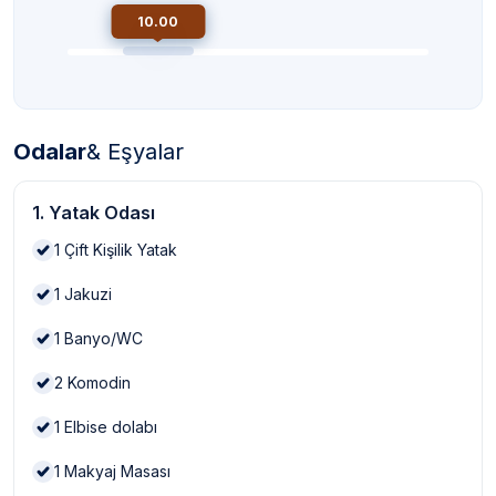
10.00
Odalar
& Eşyalar
1. Yatak Odası
1
Çift Kişilik Yatak
1
Jakuzi
1
Banyo/WC
2
Komodin
1
Elbise dolabı
1
Makyaj Masası