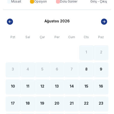
stabilize(toprak) olabilmektedir.
Müsait
Opsiyon
Dolu Günler
Giriş - Çıkış
*
Kalkan bölgesinde özellikle yaz aylarında yoğun nüfus
artışı sebebiyle; bölge genelinde nadiren de
olsa internet, elektrik ve su kesintileri yaşanabilmektedir.
Ağustos 2026
Pzt
Sal
Çar
Per
Cum
Cts
Paz
1
2
3
4
5
6
7
8
9
10
11
12
13
14
15
16
17
18
19
20
21
22
23