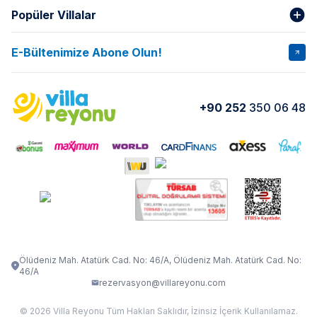
Popüler Villalar
Hakkımızda
Gizlilik Şartları
İptal Şartları
Banka Hesapları
E-Bültenimize Abone Olun!
VİLLA SALKIM
VİLLA SLAY 1
Kurumsal
Blog
VİLLA GOLD ROSE
VİLLA SARNIÇ
Yorumlar
Nasıl Kiralarım
+90 252
350 06 48
VİLLA OLENNA 1
VİLLA MERT
İletişim
Kiralama Sözleşmesi
VİLLA VERDANİA
VİLLA BELLA
Belgelerimiz
VİLLA MİRAVA
VILLA ADRIMA 1
VİLLA TİAMO
VİLLA ZEYTİN DALI
VİLLA LARA
VILLA ELMALI
VİLLA EVRİM 1
Ölüdeniz Mah. Atatürk Cad. No: 46/A, Ölüdeniz Mah. Atatürk Cad. No:
46/A
rezervasyon@villareyonu.com
© 2026 Villa Reyonu Tüm Hakları Saklıdır, İzinsiz İçerik Kullanılamaz.