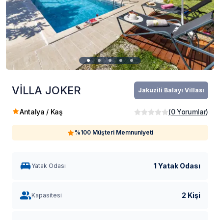
VİLLA JOKER
Jakuzili Balayı Villası
Antalya / Kaş
(
0
Yorumlar
)
%100 Müşteri Memnuniyeti
1 Yatak Odası
Yatak Odası
2 Kişi
Kapasitesi