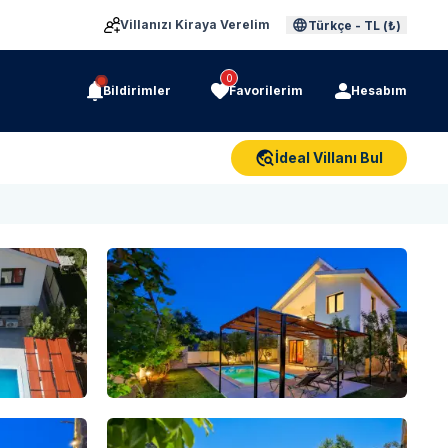
Villanızı Kiraya Verelim
Türkçe
-
TL (₺)
0
Bildirimler
Favorilerim
Hesabım
İdeal Villanı Bul