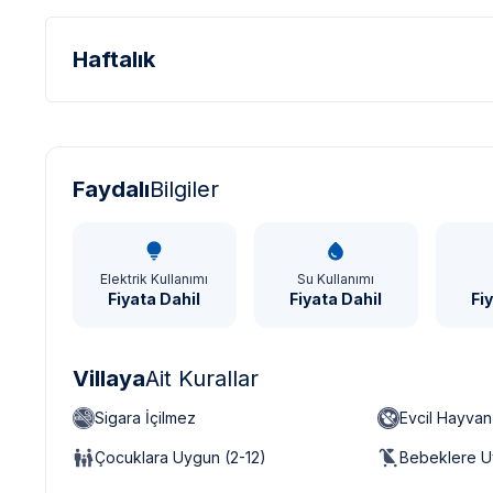
Haftalık
Türk Lirası - TL
Dolar - USD
Sterlin - GBP
Faydalı
Bilgiler
Elektrik Kullanımı
Su Kullanımı
Fiyata Dahil
Fiyata Dahil
Fi
Villaya
Ait Kurallar
Sigara İçilmez
Evcil Hayva
Çocuklara Uygun (2-12)
Bebeklere U