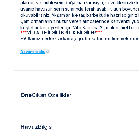
alanları ve muhteşem doğa manzarasıyla, sevdiklerinizle key
uyanıp havuzun serin sularında ferahlayabilir, gün boyunc
okuyabilirsiniz. Akşamları ise taş barbeküde hazırladığınız
Çam ormanlarının huzur veren atmosferinde kahvenizi yuduml
keşfetmek isteyenler için Villa Karmina 2 , mükemmel bir s
***
VİLLA İLE İLGİLİ KRİTİK BİLGİLER
***
*Villamıza erkek arkadaş grubu kabul edilmemektedir
*Kalan ödemeler havale olarak kabul edilmektedir.
Devamını oku
*
Doğa içerisinde bulunan tüm villalarımızda düzenli olar
sinek vb. bulunma ihtimali bulunmaktadır.
*
Bu evin resimleri sitemizde yer alan diğer evlerin resiml
profesyonel fotoğraf makinaları ile çekilmektedir. Bu ne
olarak görülebilmektedir.
Öne
Çıkan Özellikler
***
BÖLGE İLE İLGİLİ KRİTİK BİLGİLER
***
*
Fethiye bölgesinde özellikle yaz aylarında yoğun nüfus a
elektrik ve su kesintileri yaşanabilmektedir.
Havuz
Bilgisi