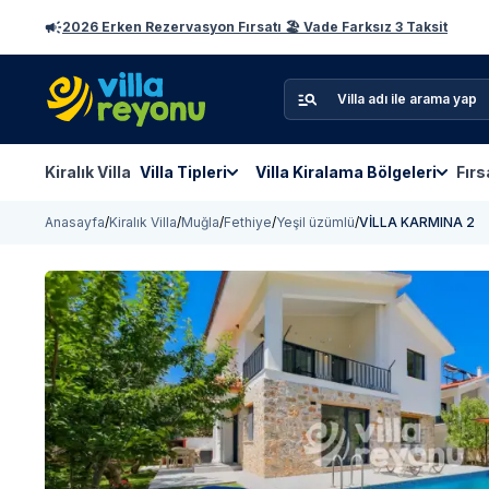
2026 Erken Rezervasyon Fırsatı 🏖️ Vade Farksız 3 Taksit
Kiralık Villa
Villa Tipleri
Villa Kiralama Bölgeleri
Fırs
Anasayfa
/
Kiralık Villa
/
Muğla
/
Fethiye
/
Yeşil üzümlü
/
VİLLA KARMINA 2