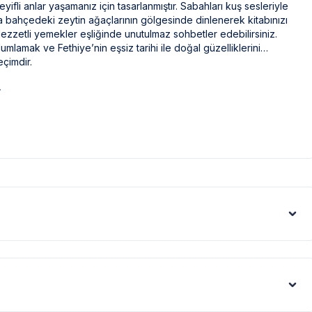
ifli anlar yaşamanız için tasarlanmıştır. Sabahları kuş sesleriyle
a bahçedeki zeytin ağaçlarının gölgesinde dinlenerek kitabınızı
 lezzetli yemekler eşliğinde unutulmaz sohbetler edebilirsiniz.
amak ve Fethiye’nin eşsiz tarihi ile doğal güzelliklerini
eçimdir.
.
ak ilaçlama yapılmaktadır. Ancak yine de çevrede kelebek, böcek,
eri gibi görüntüyü ekrana sığdırmak amacıyla, geniş açılı lens ve
denle resimler üzerinde yer alan objeler gerçeğinden daha büyük
rtışı sebebiyle; bölge genelinde nadiren de olsa internet,