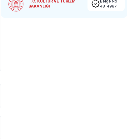
T.C. KÜLTÜR VE TURİZM
Belge No
BAKANLIĞI
48-4987