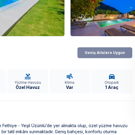
Geniş Ailelere Uygun
Yüzme Havuzu
Klima
Otopark
Özel Havuz
Var
1 Araç
dan Fethiye - Yeşil Üzümlü’de yer almakta olup, özel yüzme havuzu
 bir tatil imkânı sunmaktadır. Geniş bahçesi, konforlu oturma