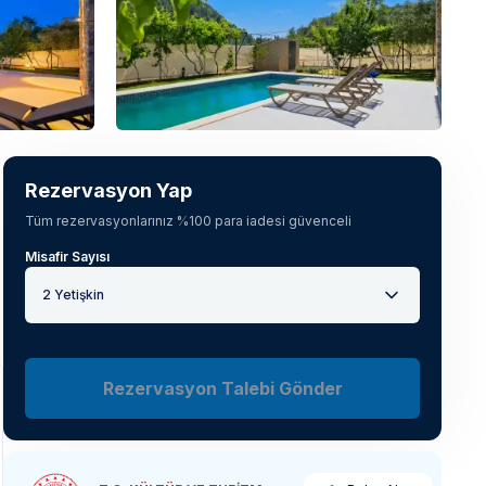
Tüm fotoğrafları gör
(
24
)
Rezervasyon Yap
Tüm rezervasyonlarınız %100 para iadesi güvenceli
Misafir Sayısı
2 Yetişkin
Rezervasyon Talebi Gönder