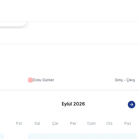
tada Göster
Dolu Günler
Giriş - Çıkış
Eylül 2026
Pzt
Sal
Çar
Per
Cum
Cts
Paz