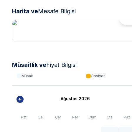
Harita ve
Mesafe Bilgisi
Hari
Müsaitlik ve
Fiyat Bilgisi
Müsait
Opsiyon
Ağustos 2026
Pzt
Sal
Çar
Per
Cum
Cts
Paz