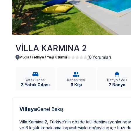
VİLLA KARMINA 2
(
0
Yorumlar
)
Muğla / Fethiye
/
Yeşil üzümlü
Yatak Odası
Kapasitesi
Banyo / WC
3 Yatak Odası
6 Kişi
2 Banyo
Villaya
Genel Bakış
Villa Karmina 2, Türkiye’nin gözde tatil destinasyonların
ve 6 kişilik konaklama kapasitesiyle doğayla iç içe huzurlu