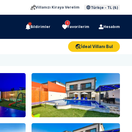
Villanızı Kiraya Verelim
Türkçe
-
TL (₺)
0
Bildirimler
Favorilerim
Hesabım
İdeal Villanı Bul