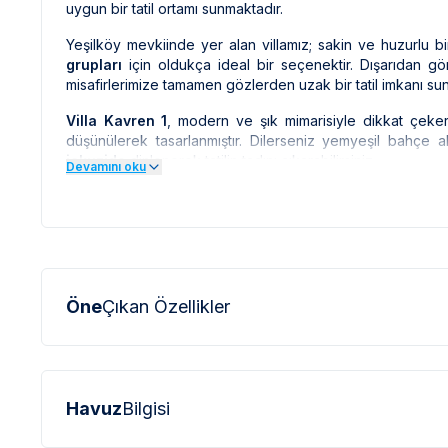
uygun bir tatil ortamı sunmaktadır.
Yeşilköy mevkiinde yer alan villamız; sakin ve huzurlu b
grupları
için oldukça ideal bir seçenektir. Dışarıdan 
misafirlerimize tamamen gözlerden uzak bir tatil imkanı sun
Villa Kavren 1
, modern ve şık mimarisiyle dikkat çekerk
düşünülerek tasarlanmıştır. Dilerseniz yemyeşil bahçe al
jakuzide
dinlenerek tatilin tadını çıkarabilirsiniz.
Devamını oku
***
VİLLA İLE İLGİLİ KRİTİK BİLGİLER
***
*
Doğa içerisinde bulunan tüm villalarımızda düzenli olar
*
Bu evin resimleri sitemizde yer alan diğer evlerin resim
sinek vb. bulunma ihtimali bulunmaktadır.
profesyonel fotoğraf makinaları ile çekilmektedir. Bu ne
olarak görülebilmektedir.
Öne
Çıkan Özellikler
***
BÖLGE İLE İLGİLİ KRİTİK BİLGİLER
***
*
Kaş ve Kalkan çevresinde bulunan villarımızın bir
Bu villalarımıza ulaşmak için yokuş yukarı çıkılması 
Havuz
Bilgisi
olabilmektedir.
*
Kaş ve Kalkan bölgesinde özellikle yaz aylarında yoğun 