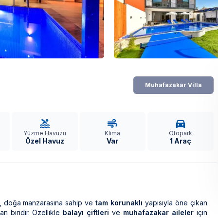
Muhafazakar Villa
Yüzme Havuzu
Klima
Otopark
Özel Havuz
Var
1 Araç
, doğa manzarasına sahip ve
tam korunaklı
yapısıyla öne çıkan
an biridir. Özellikle
balayı çiftleri
ve
muhafazakar aileler
için