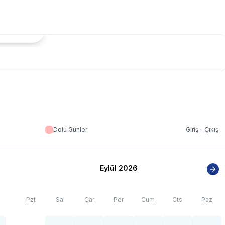
tada Göster
Dolu Günler
Giriş - Çıkış
Eylül 2026
Pzt
Sal
Çar
Per
Cum
Cts
Paz