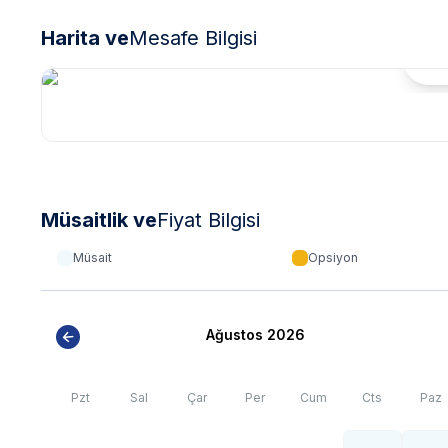
elektrik ve su kesintileri yaşanabilmektedir.
Harita ve
Mesafe Bilgisi
Hari
Müsaitlik ve
Fiyat Bilgisi
Müsait
Opsiyon
Ağustos 2026
Pzt
Sal
Çar
Per
Cum
Cts
Paz