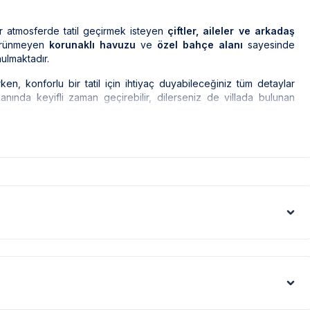
ir atmosferde tatil geçirmek isteyen
çiftler, aileler ve arkadaş
görünmeyen
korunaklı havuzu
ve
özel bahçe alanı
sayesinde
ulmaktadır.
en, konforlu bir tatil için ihtiyaç duyabileceğiniz tüm detaylar
anında keyifli zaman geçirebilir, dilerseniz de villada bulunan
ak ilaçlama yapılmaktadır. Ancak yine de çevrede kelebek, böcek,
leri gibi görüntüyü ekrana sığdırmak amacıyla, geniş açılı lens ve
denle resimler üzerinde yer alan objeler gerçeğinden daha büyük
 kısmı, bölge şartları sebebiyle yamaç üzerine kurulmuştur.
gerekmektedir. Bazı villalarımızın ise yolu stabilize(toprak)
nüfus artışı sebebiyle; bölge genelinde nadiren de olsa internet,