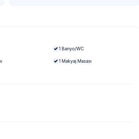
1
Banyo/WC
bı
1
Makyaj Masası