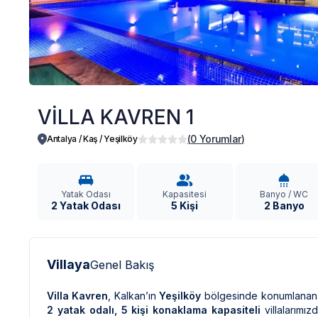
VİLLA KAVREN 1
(
0
Yorumlar
)
Antalya / Kaş
/
Yeşilköy
Yatak Odası
Kapasitesi
Banyo / WC
2 Yatak Odası
5 Kişi
2 Banyo
Villaya
Genel Bakış
Villa Kavren
, Kalkan’ın
Yeşilköy
bölgesinde konumlanan
2 yatak odalı, 5 kişi konaklama kapasiteli
villalarımızd