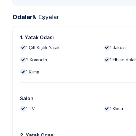
Odalar
& Eşyalar
1. Yatak Odası
1
Çift Kişilik Yatak
1
Jakuzi
2
Komodin
1
Elbise dola
1
Klima
Salon
1
TV
1
Klima
2. Yatak Odası