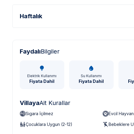
Haftalık
Türk Lirası - TL
Dolar - USD
Sterlin - GBP
Faydalı
Bilgiler
Elektrik Kullanımı
Su Kullanımı
Fiyata Dahil
Fiyata Dahil
Fi
Villaya
Ait Kurallar
Sigara İçilmez
Evcil Hayva
Çocuklara Uygun (2-12)
Bebeklere U