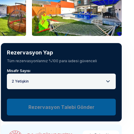
Tüm fotoğrafları gör
(
30
)
Rezervasyon Yap
Tüm rezervasyonlarınız %100 para iadesi güvenceli
Misafir Sayısı
2 Yetişkin
Rezervasyon Talebi Gönder