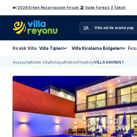
2026 Erken Rezervasyon Fırsatı 🏖️ Vade Farksız 3 Taksit
Kiralık Villa
Villa Tipleri
Villa Kiralama Bölgeleri
Fırs
Anasayfa
/
Kiralık Villa
/
Antalya
/
Kalkan
/
Yeşilköy
/
VİLLA KAVREN 1