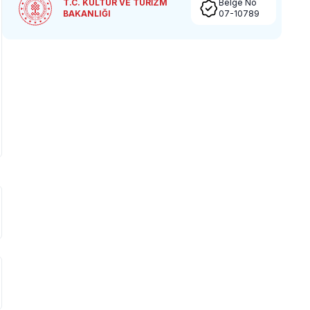
T.C. KÜLTÜR VE TURİZM
Belge No
BAKANLIĞI
07-10789