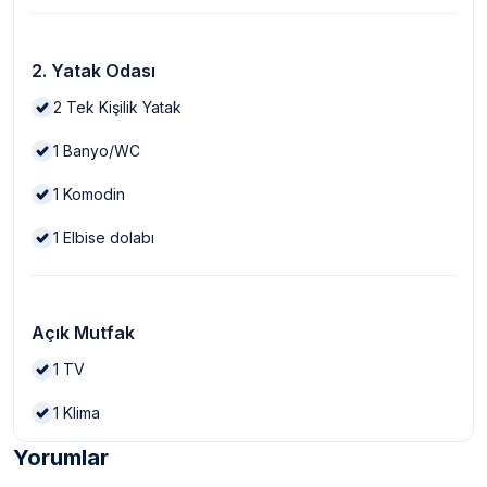
2. Yatak Odası
2
Tek Kişilik Yatak
1
Banyo/WC
1
Komodin
1
Elbise dolabı
Açık Mutfak
1
TV
1
Klima
Yorumlar