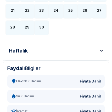
21
22
23
24
25
26
27
28
29
30
Haftalık
Faydalı
Bilgiler
Türk Lirası - TL
Dolar - USD
Sterlin - GBP
Eur
Fiyata Dahil
Elektrik Kullanımı
Fiyata Dahil
Su Kullanımı
Fiyata Dahil
İnternet