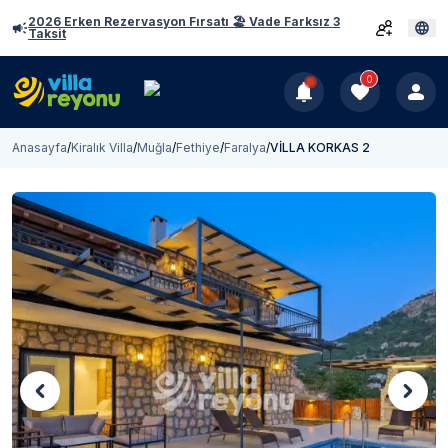
2026 Erken Rezervasyon Fırsatı 🏖️ Vade Farksız 3
Taksit
0
Anasayfa
/
Kiralık Villa
/
Muğla
/
Fethiye
/
Faralya
/
VİLLA KORKAS 2