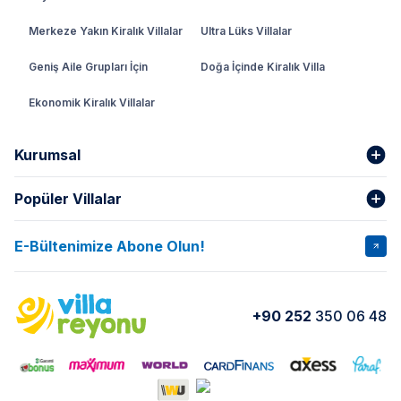
Merkeze Yakın Kiralık Villalar
Ultra Lüks Villalar
Geniş Aile Grupları İçin
Doğa İçinde Kiralık Villa
Ekonomik Kiralık Villalar
Kurumsal
Popüler Villalar
Hakkımızda
Gizlilik Şartları
İptal Şartları
Banka Hesapları
E-Bültenimize Abone Olun!
VİLLA SALKIM
VİLLA SLAY 1
Kurumsal
Blog
VİLLA GOLD ROSE
VİLLA SARNIÇ
Yorumlar
Nasıl Kiralarım
+90 252
350 06 48
VİLLA OLENNA 1
VİLLA MERT
İletişim
Kiralama Sözleşmesi
VİLLA VERDANİA
VİLLA BELLA
Belgelerimiz
VİLLA MİRAVA
VILLA ADRIMA 1