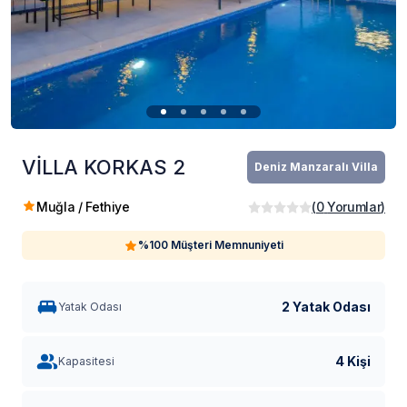
VİLLA KORKAS 2
Deniz Manzaralı Villa
Muğla / Fethiye
(
0
Yorumlar
)
%100 Müşteri Memnuniyeti
2 Yatak Odası
Yatak Odası
4 Kişi
Kapasitesi