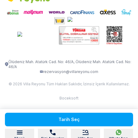
İletişim
Kiralama Sözleşmesi
VİLLA VERDANİA
VİLLA BELLA
Belgelerimiz
VİLLA MİRAVA
VILLA ADRIMA 1
VİLLA TİAMO
VİLLA ZEYTİN DALI
VİLLA LARA
VILLA ELMALI
VİLLA EVRİM 1
Ölüdeniz Mah. Atatürk Cad. No: 46/A, Ölüdeniz Mah. Atatürk Cad. No:
46/A
rezervasyon@villareyonu.com
© 2026 Villa Reyonu Tüm Hakları Saklıdır, İzinsiz İçerik Kullanılamaz.
Boceksoft
Fethiye Kas Kalkan 2
Tarih Seç
Sapanca