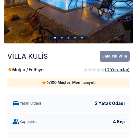
VİLLA KULİS
Jakuzili Villa
Muğla / Fethiye
(
0
Yorumlar
)
%100 Müşteri Memnuniyeti
2 Yatak Odası
Yatak Odası
4 Kişi
Kapasitesi