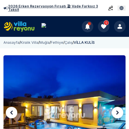
2026 Erken Rezervasyon Fırsatı 🏖️ Vade Farksız 3
Taksit
0
Anasayfa
/
Kiralık Villa
/
Muğla
/
Fethiye
/
Çalış
/
VİLLA KULİS