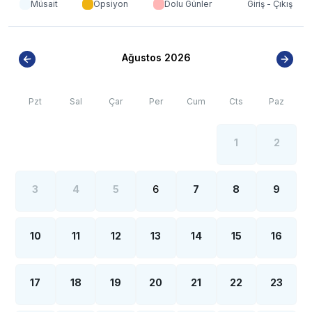
Müsait
Opsiyon
Dolu Günler
Giriş - Çıkış
*
Fethiye çevresinde bulunan villarımızın bir kısmı, bölge
şartları sebebiyle yamaç üzerine kurulmuştur.
Bu villalarımıza ulaşmak için yokuş yukarı çıkılması
gerekmektedir. Bazı villalarımızın ise yolu
Ağustos 2026
stabilize(toprak) olabilmektedir.
*
Fethiye bölgesinde özellikle yaz aylarında yoğun nüfus
Pzt
Sal
Çar
Per
Cum
Cts
Paz
artışı sebebiyle; bölge genelinde nadiren de
olsa internet, elektrik ve su kesintileri yaşanabilmektedir.
1
2
3
4
5
6
7
8
9
10
11
12
13
14
15
16
17
18
19
20
21
22
23