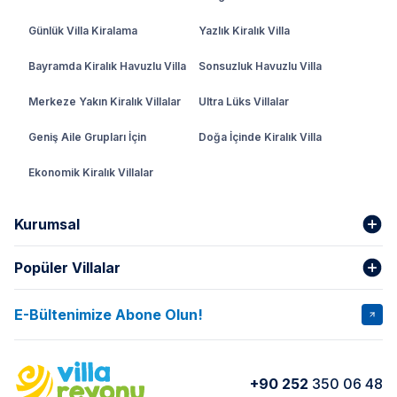
Günlük Villa Kiralama
Yazlık Kiralık Villa
Bayramda Kiralık Havuzlu Villa
Sonsuzluk Havuzlu Villa
Merkeze Yakın Kiralık Villalar
Ultra Lüks Villalar
Geniş Aile Grupları İçin
Doğa İçinde Kiralık Villa
Ekonomik Kiralık Villalar
Kurumsal
Popüler Villalar
Hakkımızda
Gizlilik Şartları
İptal Şartları
Banka Hesapları
E-Bültenimize Abone Olun!
VİLLA SALKIM
VİLLA SLAY 1
Kurumsal
Blog
VİLLA GOLD ROSE
VİLLA SARNIÇ
Yorumlar
Nasıl Kiralarım
+90 252
350 06 48
VİLLA OLENNA 1
VİLLA MERT