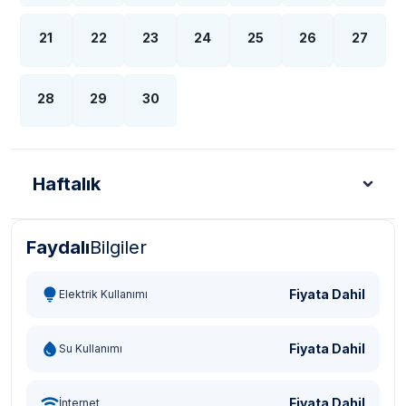
21
22
23
24
25
26
27
28
29
30
Haftalık
Faydalı
Bilgiler
Türk Lirası - TL
Dolar - USD
Sterlin - GBP
Eur
Fiyata Dahil
Elektrik Kullanımı
Fiyata Dahil
Su Kullanımı
Fiyata Dahil
İnternet