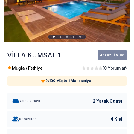
VİLLA KUMSAL 1
Jakuzili Villa
Muğla / Fethiye
(
0
Yorumlar
)
%100 Müşteri Memnuniyeti
2 Yatak Odası
Yatak Odası
4 Kişi
Kapasitesi