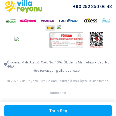
Yorumlar
Nasıl Kiralarım
+90 252
350 06 48
VİLLA OLENNA 1
VİLLA MERT
İletişim
Kiralama Sözleşmesi
VİLLA VERDANİA
VİLLA BELLA
Belgelerimiz
VİLLA MİRAVA
VILLA ADRIMA 1
VİLLA TİAMO
VİLLA ZEYTİN DALI
VİLLA LARA
VILLA ELMALI
VİLLA EVRİM 1
Ölüdeniz Mah. Atatürk Cad. No: 46/A, Ölüdeniz Mah. Atatürk Cad. No:
46/A
rezervasyon@villareyonu.com
© 2026 Villa Reyonu Tüm Hakları Saklıdır, İzinsiz İçerik Kullanılamaz.
Boceksoft
Fethiye Kas Kalkan 2
Tarih Seç
Sapanca