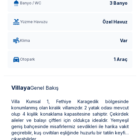
3 Banyo
Banyo / WC
Özel Havuz
Yüzme Havuzu
Var
Klima
1 Araç
Otopark
Villaya
Genel Bakış
Villa Kumsal 1, Fethiye Karagedik bölgesinde
konumlanmış olan kiralık villamızdır. 2 yatak odası mevcut
olup 4 kişilik konaklama kapasitesine sahiptir. Çekirdek
aileler ve balayı çiftleri için oldukça idealdir. Yemyeşil
geniş bahçesinde misafirlermiz sevdikleri ile harika vakit
geçirebilir, kuş cıvıltıları eşliğinde huzurlu bir tatilin keyfini
çıkarabilirler.