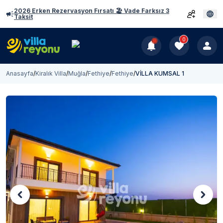
2026 Erken Rezervasyon Fırsatı 🏖️ Vade Farksız 3
Taksit
0
Anasayfa
/
Kiralık Villa
/
Muğla
/
Fethiye
/
Fethiye
/
VİLLA KUMSAL 1