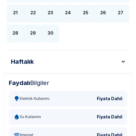
21
22
23
24
25
26
27
28
29
30
Haftalık
Faydalı
Bilgiler
Türk Lirası - TL
Dolar - USD
Sterlin - GBP
Eur
Fiyata Dahil
Elektrik Kullanımı
Fiyata Dahil
Su Kullanımı
Fiyata Dahil
İnternet