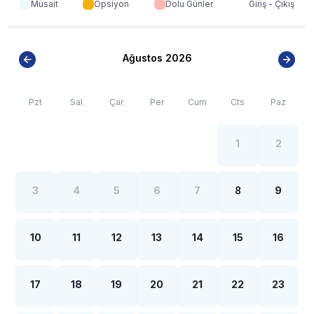
Müsait
Opsiyon
Dolu Günler
Giriş - Çıkış
yoğun nüfus artışı sebebiyle; bölge genelinde nadiren
de olsa internet, elektrik ve su kesintileri
yaşanabilmektedir.
Ağustos 2026
Pzt
Sal
Çar
Per
Cum
Cts
Paz
1
2
3
4
5
6
7
8
9
10
11
12
13
14
15
16
17
18
19
20
21
22
23