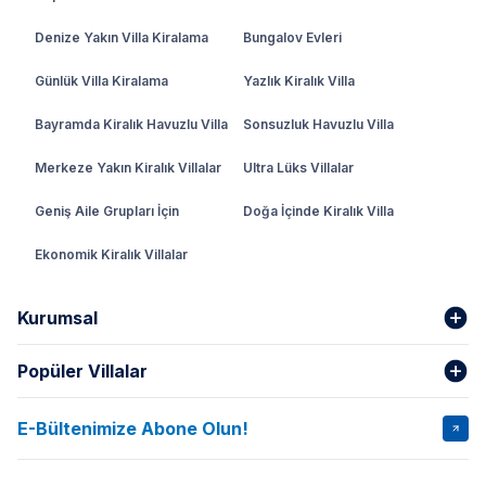
Denize Yakın Villa Kiralama
Bungalov Evleri
Günlük Villa Kiralama
Yazlık Kiralık Villa
Bayramda Kiralık Havuzlu Villa
Sonsuzluk Havuzlu Villa
Merkeze Yakın Kiralık Villalar
Ultra Lüks Villalar
Geniş Aile Grupları İçin
Doğa İçinde Kiralık Villa
Ekonomik Kiralık Villalar
Kurumsal
Popüler Villalar
Hakkımızda
Gizlilik Şartları
İptal Şartları
Banka Hesapları
E-Bültenimize Abone Olun!
VİLLA SALKIM
VİLLA SLAY 1
Kurumsal
Blog
VİLLA GOLD ROSE
VİLLA SARNIÇ