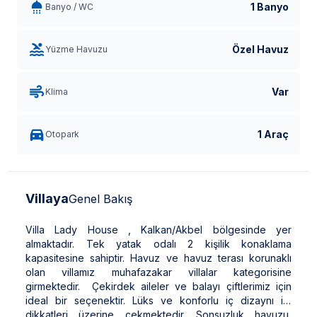
1 Banyo
Banyo / WC
Özel Havuz
Yüzme Havuzu
Var
Klima
1 Araç
Otopark
Villaya
Genel Bakış
Villa Lady House , Kalkan/Akbel bölgesinde yer
almaktadır. Tek yatak odalı 2 kişilik konaklama
kapasitesine sahiptir. Havuz ve havuz terası korunaklı
olan villamız muhafazakar villalar kategorisine
girmektedir. Çekirdek aileler ve balayı çiftlerimiz için
ideal bir seçenektir. Lüks ve konforlu iç dizaynı ile
dikkatleri üzerine çekmektedir. Sonsuzluk havuzu,