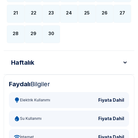
21
22
23
24
25
26
27
28
29
30
Haftalık
Faydalı
Bilgiler
Türk Lirası - TL
Dolar - USD
Sterlin - GBP
Eur
Fiyata Dahil
Elektrik Kullanımı
Fiyata Dahil
Su Kullanımı
Fiyata Dahil
İnternet