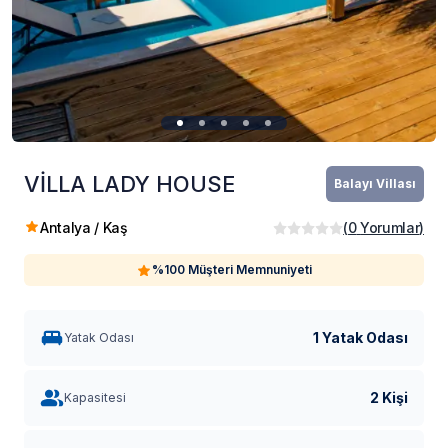
VİLLA LADY HOUSE
Balayı Villası
Antalya / Kaş
(
0
Yorumlar
)
%100 Müşteri Memnuniyeti
1 Yatak Odası
Yatak Odası
2 Kişi
Kapasitesi