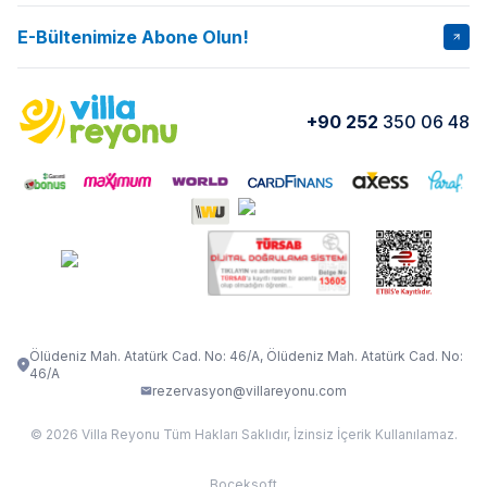
İptal Şartları
Banka Hesapları
E-Bültenimize Abone Olun!
VİLLA SALKIM
VİLLA SLAY 1
Kurumsal
Blog
VİLLA GOLD ROSE
VİLLA SARNIÇ
Yorumlar
Nasıl Kiralarım
+90 252
350 06 48
VİLLA OLENNA 1
VİLLA MERT
İletişim
Kiralama Sözleşmesi
VİLLA VERDANİA
VİLLA BELLA
Belgelerimiz
VİLLA MİRAVA
VILLA ADRIMA 1
VİLLA TİAMO
VİLLA ZEYTİN DALI
VİLLA LARA
VILLA ELMALI
VİLLA EVRİM 1
Ölüdeniz Mah. Atatürk Cad. No: 46/A, Ölüdeniz Mah. Atatürk Cad. No:
46/A
rezervasyon@villareyonu.com
© 2026 Villa Reyonu Tüm Hakları Saklıdır, İzinsiz İçerik Kullanılamaz.
Boceksoft