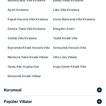
Muhafazakar Villa Kiralama
Balayı Villası Kiralama
Apart Kiralama
Lüks Villa Kiralama
Kapalı Havuzlu Villa Kiralama
Deniz Manzaralı Villa Kiralama
Denize Yakın Villa Kiralama
Bungalov Evleri
Günlük Villa Kiralama
Yazlık Kiralık Villa
Bayramda Kiralık Havuzlu Villa
Sonsuzluk Havuzlu Villa
Merkeze Yakın Kiralık Villalar
Ultra Lüks Villalar
Geniş Aile Grupları İçin
Doğa İçinde Kiralık Villa
Ekonomik Kiralık Villalar
Kurumsal
Popüler Villalar
Hakkımızda
Gizlilik Şartları