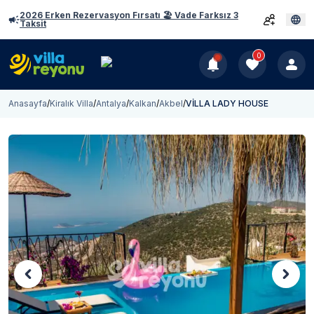
2026 Erken Rezervasyon Fırsatı 🏖️ Vade Farksız 3
Taksit
0
Anasayfa
/
Kiralık Villa
/
Antalya
/
Kalkan
/
Akbel
/
VİLLA LADY HOUSE