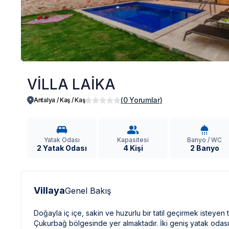
VİLLA LAİKA
(
0
Yorumlar
)
Antalya / Kaş
/
Kaş
Yatak Odası
Kapasitesi
Banyo / WC
2 Yatak Odası
4 Kişi
2 Banyo
Villaya
Genel Bakış
Doğayla iç içe, sakin ve huzurlu bir tatil geçirmek isteyen 
Çukurbağ bölgesinde yer almaktadır. İki geniş yatak odası 