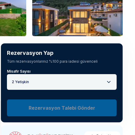
Tüm fotoğrafları gör
(
48
)
Rezervasyon Yap
Tüm rezervasyonlarınız %100 para iadesi güvenceli
Misafir Sayısı
2 Yetişkin
Rezervasyon Talebi Gönder