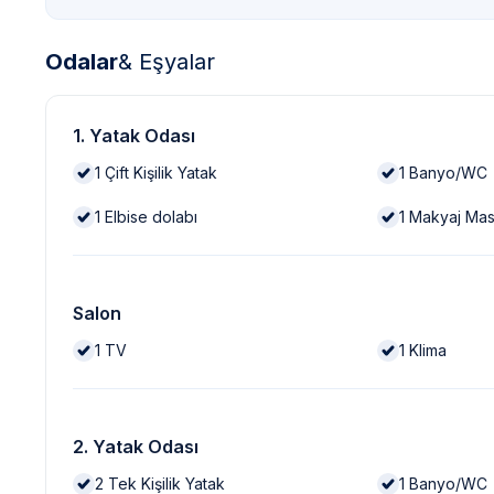
Odalar
& Eşyalar
1. Yatak Odası
1
Çift Kişilik Yatak
1
Banyo/WC
1
Elbise dolabı
1
Makyaj Mas
Salon
1
TV
1
Klima
2. Yatak Odası
2
Tek Kişilik Yatak
1
Banyo/WC