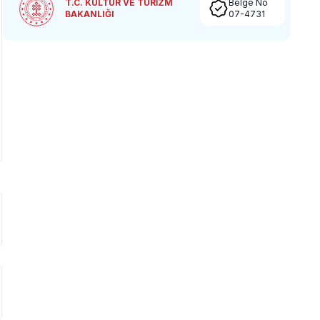
T.C. KÜLTÜR VE TURİZM
Belge No
BAKANLIĞI
07-4731