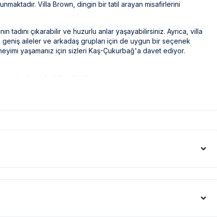
unmaktadır. Villa Brown, dingin bir tatil arayan misafirlerini
tadını çıkarabilir ve huzurlu anlar yaşayabilirsiniz. Ayrıca, villa
 geniş aileler ve arkadaş grupları için de uygun bir seçenek
deneyimi yaşamanız için sizleri Kaş-Çukurbağ'a davet ediyor.
kişiye kadar çıkabilmektedir.
ak ilaçlama yapılmaktadır. Ancak yine de çevrede kelebek, böcek,
eri gibi görüntüyü ekrana sığdırmak amacıyla, geniş açılı lens ve
denle resimler üzerinde yer alan objeler gerçeğinden daha büyük
ları sebebiyle yamaç üzerine kurulmuştur. Bu villalarımıza ulaşmak
n ise yolu stabilize(toprak) olabilmektedir.
ı sebebiyle; bölge genelinde nadiren de olsa internet, elektrik