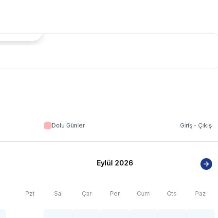
tada Göster
Dolu Günler
Giriş - Çıkış
Eylül 2026
Pzt
Sal
Çar
Per
Cum
Cts
Paz