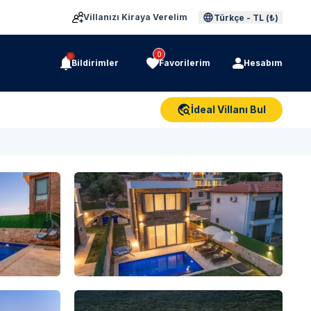
Villanızı Kiraya Verelim
Türkçe
-
TL (₺)
0
Bildirimler
Favorilerim
Hesabım
İdeal Villanı Bul