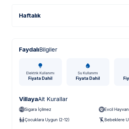
Haftalık
Türk Lirası - TL
Dolar - USD
Sterlin - GBP
Faydalı
Bilgiler
Elektrik Kullanımı
Su Kullanımı
Fiyata Dahil
Fiyata Dahil
Fi
Villaya
Ait Kurallar
Sigara İçilmez
Evcil Hayva
Çocuklara Uygun (2-12)
Bebeklere U