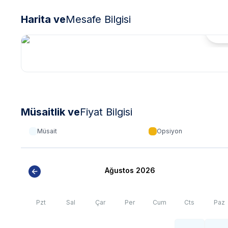
Harita ve
Mesafe Bilgisi
Hari
Müsaitlik ve
Fiyat Bilgisi
Müsait
Opsiyon
Ağustos 2026
Pzt
Sal
Çar
Per
Cum
Cts
Paz