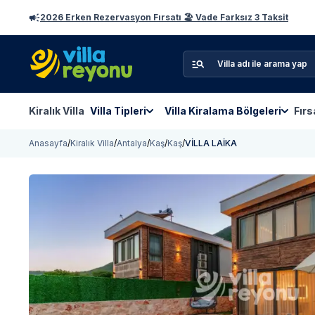
2026 Erken Rezervasyon Fırsatı 🏖️ Vade Farksız 3 Taksit
Kiralık Villa
Villa Tipleri
Villa Kiralama Bölgeleri
Fırs
Anasayfa
/
Kiralık Villa
/
Antalya
/
Kaş
/
Kaş
/
VİLLA LAİKA