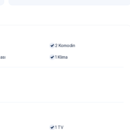
2
Komodin
ası
1
Klima
1
TV