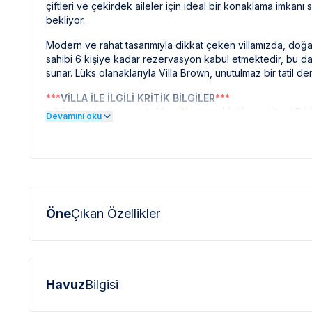
çiftleri ve çekirdek aileler için ideal bir konaklama imkanı s
bekliyor.
Modern ve rahat tasarımıyla dikkat çeken villamızda, doğanın 
sahibi 6 kişiye kadar rezervasyon kabul etmektedir, bu da
sunar. Lüks olanaklarıyla Villa Brown, unutulmaz bir tatil 
***
VİLLA İLE İLGİLİ KRİTİK BİLGİLER
***
*2 1 tane katlanır yatakla villamızın kişi kapasitesi 5 
Devamını oku
*
Doğa içerisinde bulunan tüm villalarımızda düzenli olar
sinek vb. bulunma ihtimali bulunmaktadır.
*
Bu evin resimleri sitemizde yer alan diğer evlerin resiml
profesyonel fotoğraf makinaları ile çekilmektedir. Bu ne
olarak görülebilmektedir.
Öne
Çıkan Özellikler
***
BÖLGE İLE İLGİLİ KRİTİK BİLGİLER
***
*
Kaş çevresinde bulunan villarımızın bir kısmı, bölge şart
için yokuş yukarı çıkılması gerekmektedir. Bazı villalarımızı
Havuz
Bilgisi
*
Kaş bölgesinde özellikle yaz aylarında yoğun nüfus artış
ve su kesintileri yaşanabilmektedir.