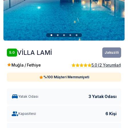
VİLLA LAMİ
5.0
Jakuzili
Muğla / Fethiye
5.0
(
2
Yorumlar
)
%100 Müşteri Memnuniyeti
3 Yatak Odası
Yatak Odası
6 Kişi
Kapasitesi