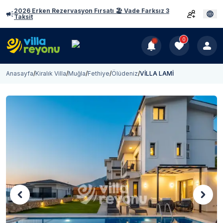
2026 Erken Rezervasyon Fırsatı 🏖️ Vade Farksız 3
Taksit
0
Anasayfa
/
Kiralık Villa
/
Muğla
/
Fethiye
/
Ölüdeniz
/
VİLLA LAMİ