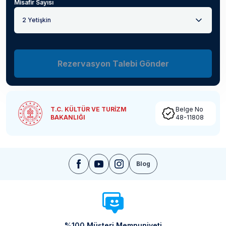
Misafir Sayısı
2 Yetişkin
Rezervasyon Talebi Gönder
T.C. KÜLTÜR VE TURİZM
Belge No
BAKANLIĞI
48-11808
Blog
%100 Müşteri Memnuniyeti