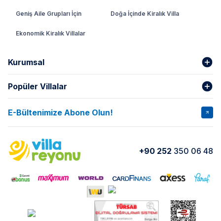
Geniş Aile Grupları İçin
Doğa İçinde Kiralık Villa
Ekonomik Kiralık Villalar
Kurumsal
Popüler Villalar
Hakkımızda
Gizlilik Şartları
İptal Şartları
Banka Hesapları
E-Bültenimize Abone Olun!
VİLLA SALKIM
VİLLA SLAY 1
Kurumsal
Blog
VİLLA GOLD ROSE
VİLLA SARNIÇ
Yorumlar
Nasıl Kiralarım
+90 252
350 06 48
VİLLA OLENNA 1
VİLLA MERT
İletişim
Kiralama Sözleşmesi
VİLLA VERDANİA
VİLLA BELLA
Belgelerimiz
VİLLA MİRAVA
VILLA ADRIMA 1
VİLLA TİAMO
VİLLA ZEYTİN DALI