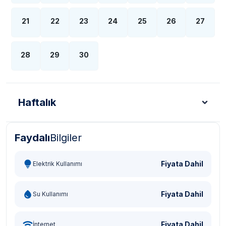
21
22
23
24
25
26
27
28
29
30
Haftalık
Faydalı
Bilgiler
Türk Lirası - TL
Dolar - USD
Sterlin - GBP
Eur
Fiyata Dahil
Elektrik Kullanımı
Fiyata Dahil
Su Kullanımı
Fiyata Dahil
İnternet