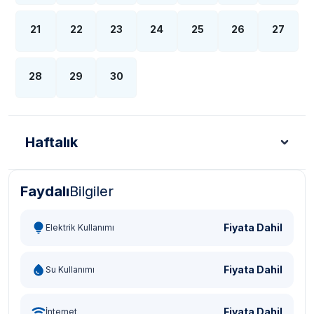
21
22
23
24
25
26
27
28
29
30
Haftalık
Faydalı
Bilgiler
Türk Lirası - TL
Dolar - USD
Sterlin - GBP
Eur
Fiyata Dahil
Elektrik Kullanımı
Fiyata Dahil
Su Kullanımı
Fiyata Dahil
İnternet