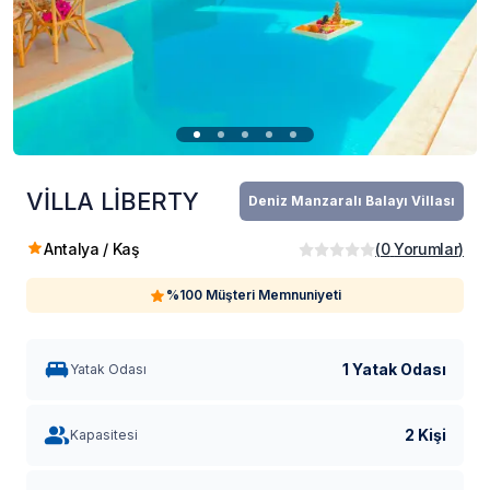
VİLLA LİBERTY
Deniz Manzaralı Balayı Villası
Antalya / Kaş
(
0
Yorumlar
)
%100 Müşteri Memnuniyeti
1 Yatak Odası
Yatak Odası
2 Kişi
Kapasitesi