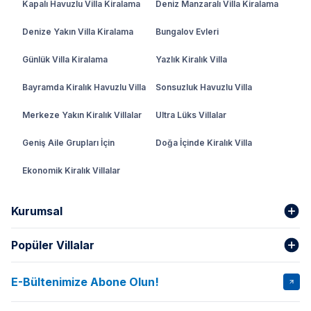
Kapalı Havuzlu Villa Kiralama
Deniz Manzaralı Villa Kiralama
Denize Yakın Villa Kiralama
Bungalov Evleri
Günlük Villa Kiralama
Yazlık Kiralık Villa
Bayramda Kiralık Havuzlu Villa
Sonsuzluk Havuzlu Villa
Merkeze Yakın Kiralık Villalar
Ultra Lüks Villalar
Geniş Aile Grupları İçin
Doğa İçinde Kiralık Villa
Ekonomik Kiralık Villalar
Kurumsal
Popüler Villalar
Hakkımızda
Gizlilik Şartları
İptal Şartları
Banka Hesapları
E-Bültenimize Abone Olun!
VİLLA SALKIM
VİLLA SLAY 1
Kurumsal
Blog
VİLLA GOLD ROSE
VİLLA SARNIÇ