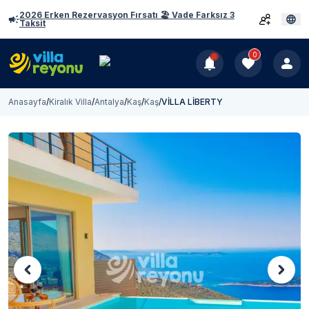
2026 Erken Rezervasyon Fırsatı 🏖️ Vade Farksız 3
Taksit
0
Anasayfa
/
Kiralık Villa
/
Antalya
/
Kaş
/
Kaş
/
VİLLA LİBERTY