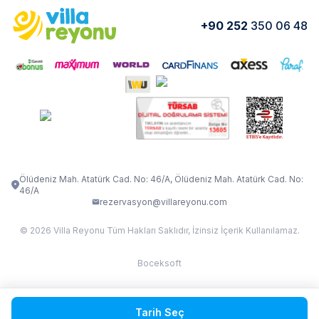
Yorumlar
Nasıl Kiralarım
+90 252
350 06 48
VİLLA OLENNA 1
VİLLA MERT
İletişim
Kiralama Sözleşmesi
VİLLA VERDANİA
VİLLA BELLA
Belgelerimiz
VİLLA MİRAVA
VILLA ADRIMA 1
VİLLA TİAMO
VİLLA ZEYTİN DALI
VİLLA LARA
VILLA ELMALI
VİLLA EVRİM 1
Ölüdeniz Mah. Atatürk Cad. No: 46/A, Ölüdeniz Mah. Atatürk Cad. No:
46/A
rezervasyon@villareyonu.com
© 2026 Villa Reyonu Tüm Hakları Saklıdır, İzinsiz İçerik Kullanılamaz.
Boceksoft
Fethiye Kas Kalkan 2
Tarih Seç
Sapanca