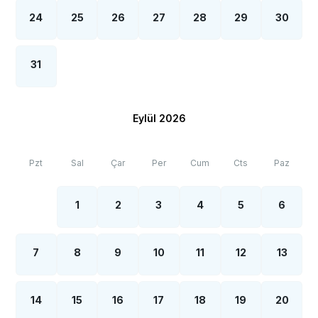
artışı sebebiyle; bölge genelinde nadiren de
24
25
26
27
28
29
30
olsa internet, elektrik ve su kesintileri yaşanabilmektedir.
31
Eylül 2026
Pzt
Sal
Çar
Per
Cum
Cts
Paz
1
2
3
4
5
6
7
8
9
10
11
12
13
14
15
16
17
18
19
20