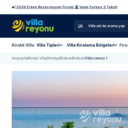
2026 Erken Rezervasyon Fırsatı 🏖️ Vade Farksız 3 Taksit
Kiralık Villa
Villa Tipleri
Villa Kiralama Bölgeleri
Fırs
Anasayfa
/
Kiralık Villa
/
Antalya
/
Kalkan
/
Kalkan
/
Villa Lienzo 1