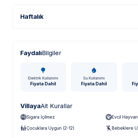
Haftalık
Türk Lirası - TL
Dolar - USD
Sterlin - GBP
Faydalı
Bilgiler
Elektrik Kullanımı
Su Kullanımı
Fiyata Dahil
Fiyata Dahil
Fi
Villaya
Ait Kurallar
Sigara İçilmez
Evcil Hayva
Çocuklara Uygun (2-12)
Bebeklere U