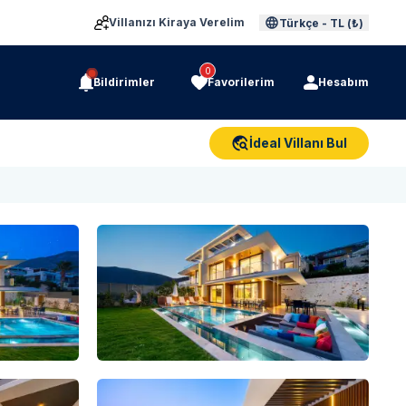
Villanızı Kiraya Verelim
Türkçe
-
TL (₺)
0
Bildirimler
Favorilerim
Hesabım
İdeal Villanı Bul