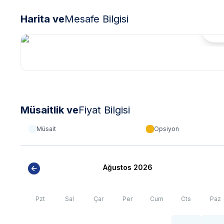
Harita ve
Mesafe Bilgisi
Hari
Müsaitlik ve
Fiyat Bilgisi
Müsait
Opsiyon
Ağustos 2026
Pzt
Sal
Çar
Per
Cum
Cts
Paz