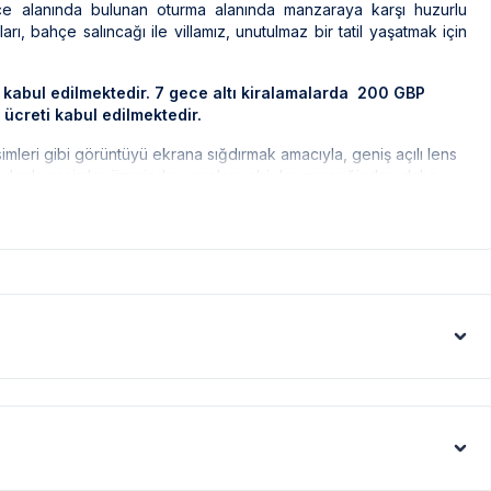
e alanında bulunan oturma alanında manzaraya karşı huzurlu
rı, bahçe salıncağı ile villamız, unutulmaz bir tatil yaşatmak için
 kabul edilmektedir. 7 gece altı kiralamalarda 200 GBP
 ücreti kabul edilmektedir.
simleri gibi görüntüyü ekrana sığdırmak amacıyla, geniş açılı lens
 nedenle resimler üzerinde yer alan objeler gerçeğinden daha
olarak ilaçlama yapılmaktadır. Ancak yine de çevrede kelebek,