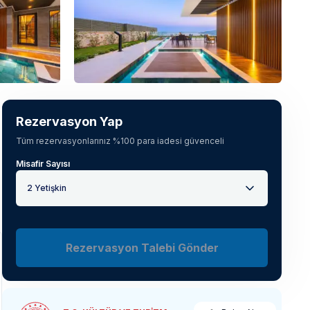
Tüm fotoğrafları gör
(
25
)
Rezervasyon Yap
Tüm rezervasyonlarınız %100 para iadesi güvenceli
Misafir Sayısı
2 Yetişkin
Rezervasyon Talebi Gönder