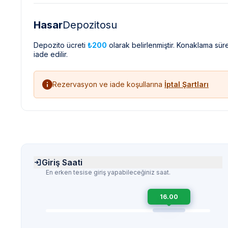
Hasar
Depozitosu
Depozito ücreti
₺200
olarak belirlenmiştir. Konaklama sü
iade edilir.
Rezervasyon ve iade koşullarına
İptal Şartları
Giriş Saati
En erken tesise giriş yapabileceğiniz saat.
16.00