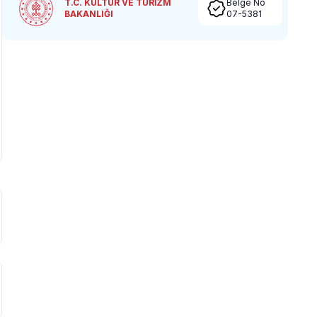
T.C. KÜLTÜR VE TURİZM
Belge No
BAKANLIĞI
07-5381