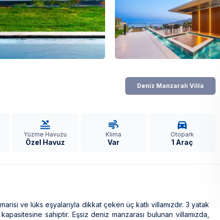
Deniz Manzaralı Villa
Yüzme Havuzu
Klima
Otopark
Özel Havuz
Var
1 Araç
isi ve lüks eşyalarıyla dikkat çeken üç katlı villamızdır. 3 yatak
kapasitesine sahiptir. Eşsiz deniz manzarası bulunan villamızda,