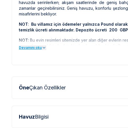
havuzda serinlerken; akşam saatlerinde de geniş bahç
zamanlar geçirebilirsiniz. Geniş havuzu, konforlu şezlongla
misafirlerini bekliyor.
NOT
:
Bu villamız için ödemeler yalnızca Pound olarak
temizlik ücreti alınmaktadır. Depozito ücreti 200 GBP
NOT:
Bu evin resimleri sitemizde yer alan diğer evlerin re
ve profesyonel fotoğraf makinaları ile çekilmektedir. Bu
Devamını oku
büyük olarak görülebilmektedir.
NOT :
Doğa içerisinde bulunan tüm villalarımızda düzenli 
böcek, sinek vb. ihtimali bulunmaktadır.
Öne
Çıkan Özellikler
Havuz
Bilgisi