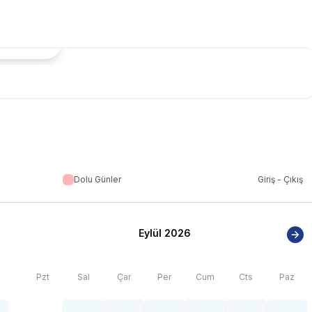
tada Göster
Dolu Günler
Giriş - Çıkış
Eylül 2026
Pzt
Sal
Çar
Per
Cum
Cts
Paz