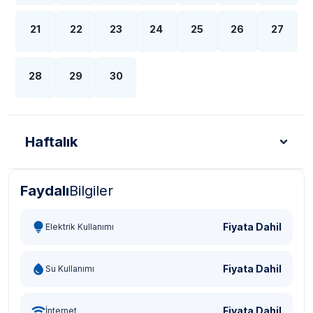
21
22
23
24
25
26
27
28
29
30
Haftalık
Faydalı
Bilgiler
Türk Lirası - TL
Dolar - USD
Sterlin - GBP
Eur
Fiyata Dahil
Elektrik Kullanımı
Fiyata Dahil
Su Kullanımı
Fiyata Dahil
İnternet