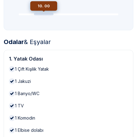
10. 00
Odalar
& Eşyalar
1. Yatak Odası
1
Çift Kişilik Yatak
1
Jakuzi
1
Banyo/WC
1
TV
1
Komodin
1
Elbise dolabı