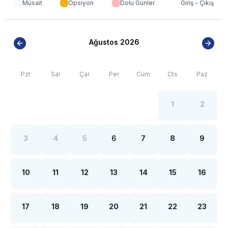
Müsait
Opsiyon
Dolu Günler
Giriş - Çıkış
artışı sebebiyle; bölge genelinde nadiren de
olsa internet, elektrik ve su kesintileri yaşanabilmektedir.
Ağustos 2026
Pzt
Sal
Çar
Per
Cum
Cts
Paz
1
2
3
4
5
6
7
8
9
10
11
12
13
14
15
16
17
18
19
20
21
22
23