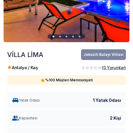
VİLLA LİMA
Jakuzili Balayı Villası
Antalya / Kaş
(
0
Yorumlar
)
%100 Müşteri Memnuniyeti
1 Yatak Odası
Yatak Odası
2 Kişi
Kapasitesi