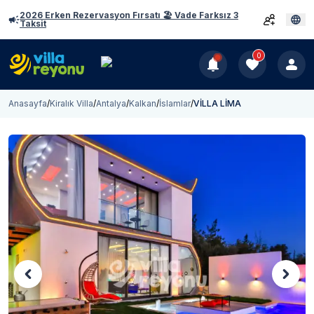
2026 Erken Rezervasyon Fırsatı 🏖️ Vade Farksız 3
Taksit
0
Anasayfa
/
Kiralık Villa
/
Antalya
/
Kalkan
/
İslamlar
/
VİLLA LİMA