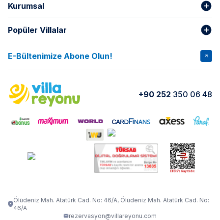
Kurumsal
Popüler Villalar
Hakkımızda
Gizlilik Şartları
İptal Şartları
Banka Hesapları
E-Bültenimize Abone Olun!
VİLLA SALKIM
VİLLA SLAY 1
Kurumsal
Blog
VİLLA GOLD ROSE
VİLLA SARNIÇ
Yorumlar
Nasıl Kiralarım
+90 252
350 06 48
VİLLA OLENNA 1
VİLLA MERT
İletişim
Kiralama Sözleşmesi
VİLLA VERDANİA
VİLLA BELLA
Belgelerimiz
VİLLA MİRAVA
VILLA ADRIMA 1
VİLLA TİAMO
VİLLA ZEYTİN DALI
VİLLA LARA
VILLA ELMALI
VİLLA EVRİM 1
Ölüdeniz Mah. Atatürk Cad. No: 46/A, Ölüdeniz Mah. Atatürk Cad. No:
46/A
rezervasyon@villareyonu.com