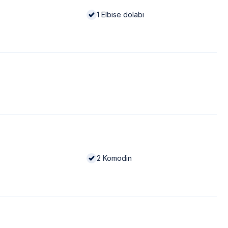
1
Elbise dolabı
2
Komodin