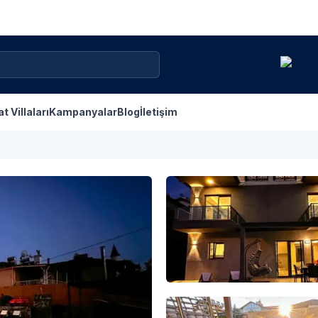
konumunda
at Villaları
Kampanyalar
Blog
İletişim
yer alan,
modern
tasarımı ve
sunduğu lüks
olanaklarla
unutulmaz bir
tatil için
mükemmel bir
tercihtir.4+1
düzeni ve
geniş kullanım
alanıyla aileler
için ideal olan
villamız, 600
m²