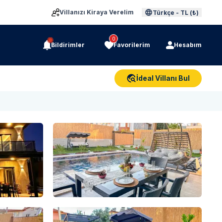
Villanızı Kiraya Verelim
Türkçe
-
TL (₺)
0
Bildirimler
Favorilerim
Hesabım
İdeal Villanı Bul