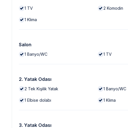
1
TV
2
Komodin
1
Klima
Salon
1
Banyo/WC
1
TV
2. Yatak Odası
2
Tek Kişilik Yatak
1
Banyo/WC
1
Elbise dolabı
1
Klima
3. Yatak Odası