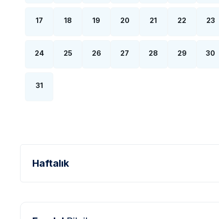
17
18
19
20
21
22
23
24
25
26
27
28
29
30
31
Haftalık
Türk Lirası - TL
Dolar - USD
Sterlin - GBP