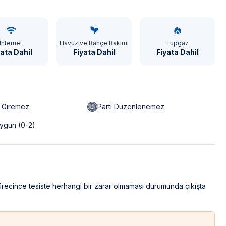
İnternet
Havuz ve Bahçe Bakımı
Tüpgaz
yata Dahil
Fiyata Dahil
Fiyata Dahil
n Giremez
Parti Düzenlenemez
ygun (0-2)
sürecince tesiste herhangi bir zarar olmaması durumunda çıkışta