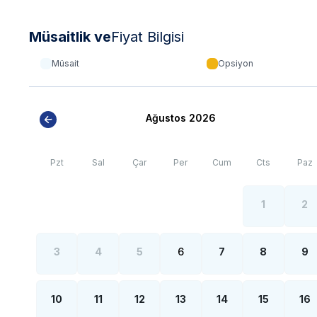
Müsaitlik ve
Fiyat Bilgisi
Müsait
Opsiyon
Ağustos 2026
Pzt
Sal
Çar
Per
Cum
Cts
Paz
1
2
3
4
5
6
7
8
9
10
11
12
13
14
15
16