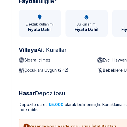
Faydalı
Bilgiler
Elektrik Kullanımı
Su Kullanımı
Fiyata Dahil
Fiyata Dahil
Fi
Villaya
Ait Kurallar
Sigara İçilmez
Evcil Hayva
Çocuklara Uygun (2-12)
Bebeklere U
Hasar
Depozitosu
Depozito ücreti
₺5.000
olarak belirlenmiştir. Konaklama 
iade edilir.
Rezervasyon ve iade koşullarına
İptal Şartları