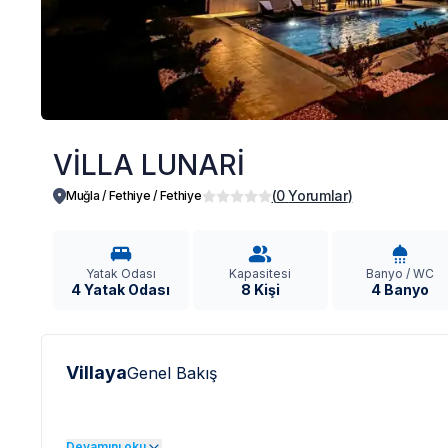
VİLLA LUNARİ
(
0
Yorumlar
)
Muğla / Fethiye
/
Fethiye
Yatak Odası
Kapasitesi
Banyo / WC
4 Yatak Odası
8 Kişi
4 Banyo
Villaya
Genel Bakış
Devamını oku