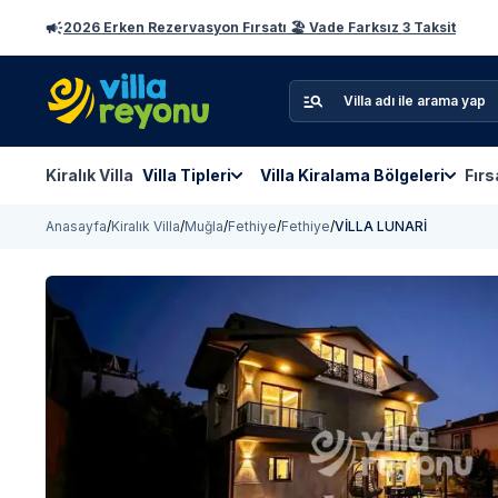
2026 Erken Rezervasyon Fırsatı 🏖️ Vade Farksız 3 Taksit
Kiralık Villa
Villa Tipleri
Villa Kiralama Bölgeleri
Fırs
Anasayfa
/
Kiralık Villa
/
Muğla
/
Fethiye
/
Fethiye
/
VİLLA LUNARİ