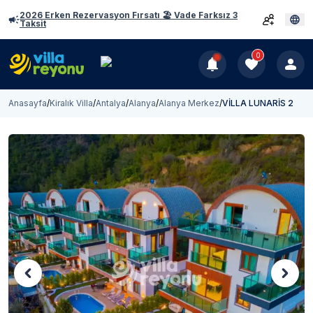
2026 Erken Rezervasyon Fırsatı 🏖️ Vade Farksız 3
Taksit
0
Anasayfa
/
Kiralık Villa
/
Antalya
/
Alanya
/
Alanya Merkez
/
VİLLA LUNARİS 2