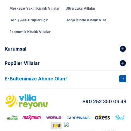
Merkeze Yakın Kiralık Villalar
Ultra Lüks Villalar
Geniş Aile Grupları İçin
Doğa İçinde Kiralık Villa
Ekonomik Kiralık Villalar
Kurumsal
Popüler Villalar
Hakkımızda
Gizlilik Şartları
İptal Şartları
Banka Hesapları
E-Bültenimize Abone Olun!
VİLLA SALKIM
VİLLA SLAY 1
Kurumsal
Blog
VİLLA GOLD ROSE
VİLLA SARNIÇ
Yorumlar
Nasıl Kiralarım
+90 252
350 06 48
VİLLA OLENNA 1
VİLLA MERT
İletişim
Kiralama Sözleşmesi
VİLLA VERDANİA
VİLLA BELLA
Belgelerimiz
VİLLA MİRAVA
VILLA ADRIMA 1