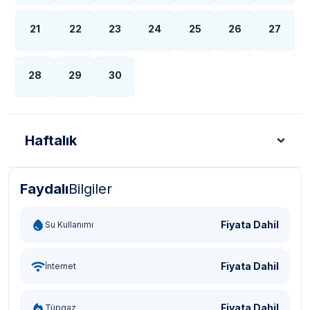
21
22
23
24
25
26
27
28
29
30
Haftalık
Faydalı
Bilgiler
Türk Lirası - TL
Dolar - USD
Sterlin - GBP
Eur
Fiyata Dahil
Su Kullanımı
Fiyata Dahil
İnternet
Fiyata Dahil
Tüpgaz