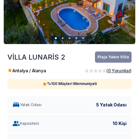
VİLLA LUNARİS 2
Plaja Yakın Villa
Antalya / Alanya
(
0
Yorumlar
)
%100 Müşteri Memnuniyeti
5 Yatak Odası
Yatak Odası
10 Kişi
Kapasitesi