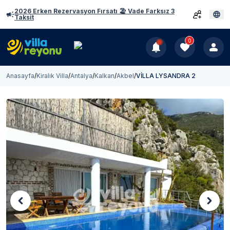
2026 Erken Rezervasyon Fırsatı 🏖️ Vade Farksız 3
Taksit
0
Anasayfa
/
Kiralık Villa
/
Antalya
/
Kalkan
/
Akbel
/
VİLLA LYSANDRA 2