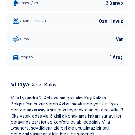
3 Banyo
Banyo / WC
Özel Havuz
Yüzme Havuzu
Var
Klima
1 Araç
Otopark
Villaya
Genel Bakış
Villa Lysandra 2, Antalya’nın göz alıcı Kaş Kalkan
Bölgesi’nin huzur veren Akbel mevkiinde yer alır. Eşsiz
deniz manzarasıyla sizi büyüleyecek olan bu özel villa, 3
lüks yatak odasıyla 6 kişilik konaklama imkanı sunar. Her
detayında zarafet ve konforu bulabileceğiniz Villa
Lysandra, sevdiklerinizle birlikte unutulmaz bir tatil
deneyimi yaşamanız için ideal bir seçenek.