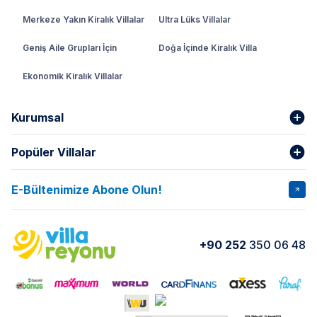
Merkeze Yakın Kiralık Villalar
Ultra Lüks Villalar
Geniş Aile Grupları İçin
Doğa İçinde Kiralık Villa
Ekonomik Kiralık Villalar
Kurumsal
Popüler Villalar
Hakkımızda
Gizlilik Şartları
İptal Şartları
Banka Hesapları
E-Bültenimize Abone Olun!
VİLLA SALKIM
VİLLA SLAY 1
Kurumsal
Blog
VİLLA GOLD ROSE
VİLLA SARNIÇ
Yorumlar
Nasıl Kiralarım
+90 252
350 06 48
VİLLA OLENNA 1
VİLLA MERT
İletişim
Kiralama Sözleşmesi
VİLLA VERDANİA
VİLLA BELLA
Belgelerimiz
VİLLA MİRAVA
VILLA ADRIMA 1