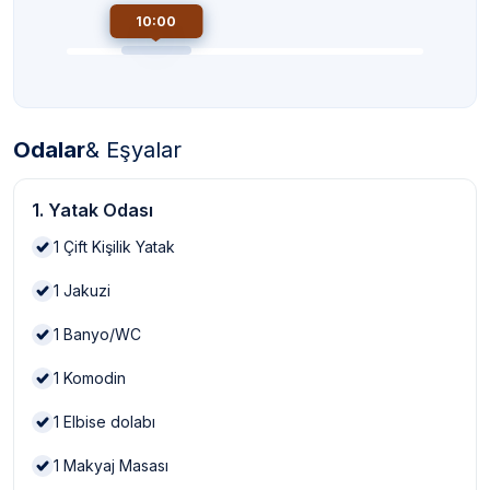
10:00
Odalar
& Eşyalar
1. Yatak Odası
1
Çift Kişilik Yatak
1
Jakuzi
1
Banyo/WC
1
Komodin
1
Elbise dolabı
1
Makyaj Masası