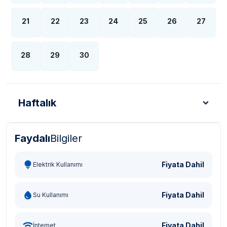
21
22
23
24
25
26
27
28
29
30
Haftalık
Faydalı
Bilgiler
Türk Lirası - TL
Dolar - USD
Sterlin - GBP
Eur
Fiyata Dahil
Elektrik Kullanımı
Fiyata Dahil
Su Kullanımı
Fiyata Dahil
İnternet