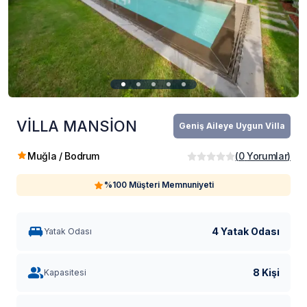
VİLLA MANSİON
Geniş Aileye Uygun Villa
Muğla / Bodrum
(
0
Yorumlar
)
%100 Müşteri Memnuniyeti
4 Yatak Odası
Yatak Odası
8 Kişi
Kapasitesi