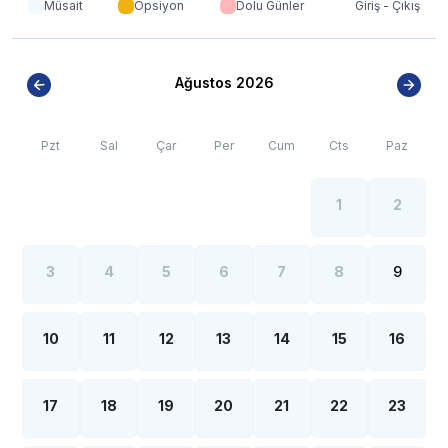
nüfus artışı sebebiyle; bölge genelinde nadiren de
Müsait
Opsiyon
Dolu Günler
Giriş - Çıkış
olsa internet, elektrik ve su kesintileri yaşanabilmektedir.
Ağustos 2026
Pzt
Sal
Çar
Per
Cum
Cts
Paz
1
2
3
4
5
6
7
8
9
10
11
12
13
14
15
16
17
18
19
20
21
22
23