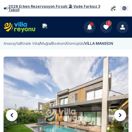
2026 Erken Rezervasyon Fırsatı 🏖️ Vade Farksız 3
Taksit
0
Anasayfa
/
Kiralık Villa
/
Muğla
/
Bodrum
/
Gümüşlük
/
VİLLA MANSİON