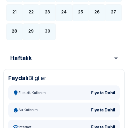
21
22
23
24
25
26
27
28
29
30
Haftalık
Faydalı
Bilgiler
Türk Lirası - TL
Dolar - USD
Sterlin - GBP
Eur
Fiyata Dahil
Elektrik Kullanımı
Fiyata Dahil
Su Kullanımı
Fiyata Dahil
İnternet