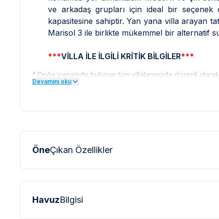
ve arkadaş grupları için ideal bir seçenek 
kapasitesine sahiptir. Yan yana villa arayan tat
Marisol 3 ile birlikte mükemmel bir alternatif 
***
VİLLA İLE İLGİLİ KRİTİK BİLGİLER
***
*
Doğa içerisinde bulunan tüm villalarımızda düzenli olar
Devamını oku
sinek vb. bulunma ihtimali bulunmaktadır.
*
Bu evin resimleri sitemizde yer alan diğer evlerin resim
profesyonel fotoğraf makinaları ile çekilmektedir. Bu ne
olarak görülebilmektedir.
***
BÖLGE İLE İLGİLİ KRİTİK BİLGİLER
***
Öne
Çıkan Özellikler
*
Kalkan çevresinde bulunan villarımızın bir kıs
Bu villalarımıza ulaşmak için yokuş yukarı çıkılması 
olabilmektedir.
*
Kalkan bölgesinde özellikle yaz aylarında yoğun nüfu
Havuz
Bilgisi
elektrik ve su kesintileri yaşanabilmektedir.