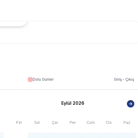
tada Göster
Dolu Günler
Giriş - Çıkış
Eylül 2026
Pzt
Sal
Çar
Per
Cum
Cts
Paz