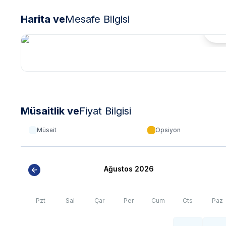
Harita ve
Mesafe Bilgisi
Hari
Müsaitlik ve
Fiyat Bilgisi
Müsait
Opsiyon
Ağustos 2026
Pzt
Sal
Çar
Per
Cum
Cts
Paz