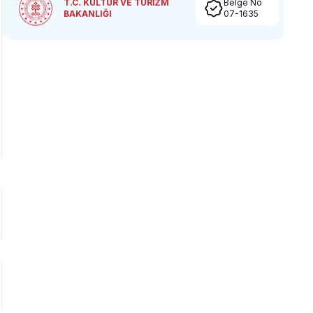
T.C. KÜLTÜR VE TURİZM
Belge No
BAKANLIĞI
07-1635