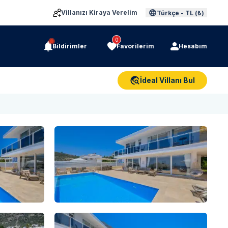
Villanızı Kiraya Verelim
Türkçe
-
TL (₺)
0
Bildirimler
Favorilerim
Hesabım
İdeal Villanı Bul