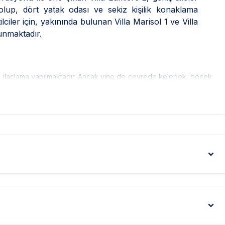
olup, dört yatak odası ve sekiz kişilik konaklama
ilciler için, yakınında bulunan Villa Marisol 1 ve Villa
sunmaktadır.
ak ilaçlama yapılmaktadır. Ancak yine de çevrede kelebek, böcek,
leri gibi görüntüyü ekrana sığdırmak amacıyla, geniş açılı lens ve
denle resimler üzerinde yer alan objeler gerçeğinden daha büyük
mı, bölge şartları sebebiyle yamaç üzerine kurulmuştur.
gerekmektedir. Bazı villalarımızın ise yolu stabilize(toprak)
s artışı sebebiyle; bölge genelinde nadiren de olsa internet,