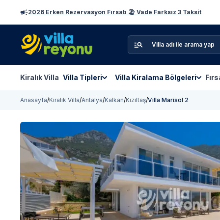
2026 Erken Rezervasyon Fırsatı 🏖️ Vade Farksız 3 Taksit
Kiralık Villa
Villa Tipleri
Villa Kiralama Bölgeleri
Fırs
Anasayfa
/
Kiralık Villa
/
Antalya
/
Kalkan
/
Kızıltaş
/
Villa Marisol 2