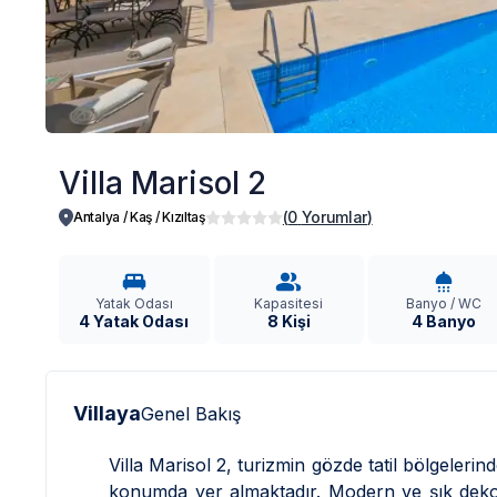
Villa Marisol 2
(
0
Yorumlar
)
Antalya / Kaş
/
Kızıltaş
Yatak Odası
Kapasitesi
Banyo / WC
4 Yatak Odası
8 Kişi
4 Banyo
Villaya
Genel Bakış
Villa Marisol 2, turizmin gözde tatil bölgeleri
konumda yer almaktadır. Modern ve şık dekora