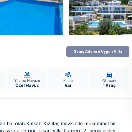
Geniş Ailelere Uygun Villa
Yüzme Havuzu
Klima
Otopark
Özel Havuz
Var
1 Araç
nden biri olan Kalkan Kızıltaş mevkiinde mükemmel bir
syonu ile öne çıkan Villa Lumière 2, geniş aileler