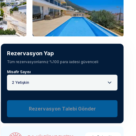
Tüm fotoğrafları gör
(
49
)
Rezervasyon Yap
Tüm rezervasyonlarınız %100 para iadesi güvenceli
Misafir Sayısı
2 Yetişkin
Rezervasyon Talebi Gönder