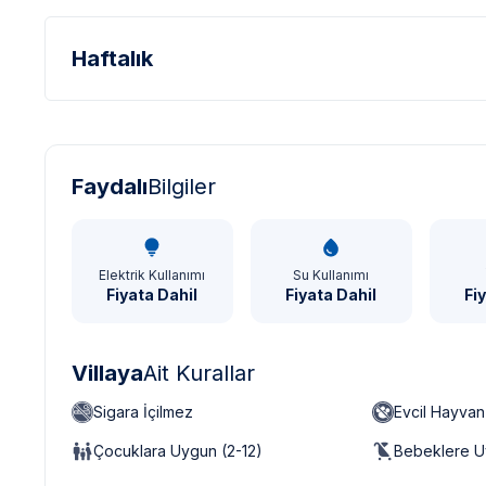
Haftalık
Türk Lirası - TL
Dolar - USD
Sterlin - GBP
Faydalı
Bilgiler
Elektrik Kullanımı
Su Kullanımı
Fiyata Dahil
Fiyata Dahil
Fi
Villaya
Ait Kurallar
Sigara İçilmez
Evcil Hayva
Çocuklara Uygun (2-12)
Bebeklere U