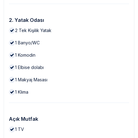
2. Yatak Odası
2
Tek Kişilik Yatak
1
Banyo/WC
1
Komodin
1
Elbise dolabı
1
Makyaj Masası
1
Klima
Açık Mutfak
1
TV