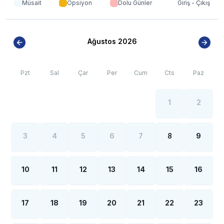
görülebilmektedir.
Müsait
Opsiyon
Dolu Günler
Giriş - Çıkış
Ağustos 2026
Pzt
Sal
Çar
Per
Cum
Cts
Paz
1
2
3
4
5
6
7
8
9
10
11
12
13
14
15
16
17
18
19
20
21
22
23