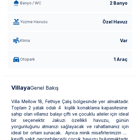
2 Banyo
Banyo / WC
Özel Havuz
Yüzme Havuzu
Var
Klima
1 Araç
Otopark
Villaya
Genel Bakış
Villa Mellow 18, Fethiye Çalış bölgesinde yer almaktadır.
Toplam 2 yatak odalı 4 kişilik konaklama kapasitesine
sahip olan villamız balayı çifti ve çocuklu aileler için ideal
bir seçenektir. Jakuzi özellikli havuzu, günün
yorgunluğunu atmanızı sağlayacak ve rahatlamanız için
ideal bir ortam sunacak. Ayrıca minik misafirlerimizin de
keyifli vakit geçirebileceği çocuk havuzu bulunmaktadır.