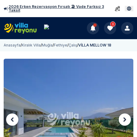
2026 Erken Rezervasyon Fırsatı 🏖️ Vade Farksız 3
Taksit
0
Anasayfa
/
Kiralık Villa
/
Muğla
/
Fethiye
/
Çalış
/
VİLLA MELLOW 18