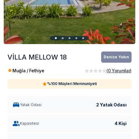
VİLLA MELLOW 18
Denize Yakın
Muğla / Fethiye
(
0
Yorumlar
)
%100 Müşteri Memnuniyeti
2 Yatak Odası
Yatak Odası
4 Kişi
Kapasitesi