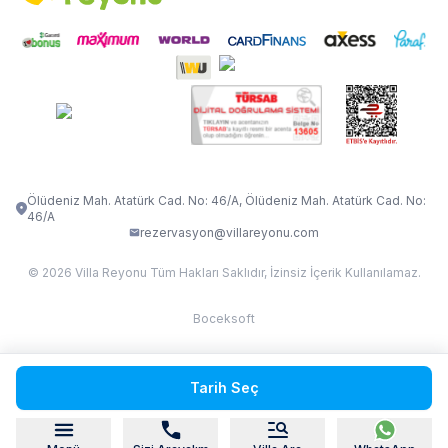
İletişim
Kiralama Sözleşmesi
VİLLA VERDANİA
VİLLA BELLA
Belgelerimiz
VİLLA MİRAVA
VILLA ADRIMA 1
VİLLA TİAMO
VİLLA ZEYTİN DALI
VİLLA LARA
VILLA ELMALI
VİLLA EVRİM 1
Ölüdeniz Mah. Atatürk Cad. No: 46/A, Ölüdeniz Mah. Atatürk Cad. No:
46/A
rezervasyon@villareyonu.com
© 2026 Villa Reyonu Tüm Hakları Saklıdır, İzinsiz İçerik Kullanılamaz.
Boceksoft
Fethiye Kas Kalkan 2
Tarih Seç
Sapanca