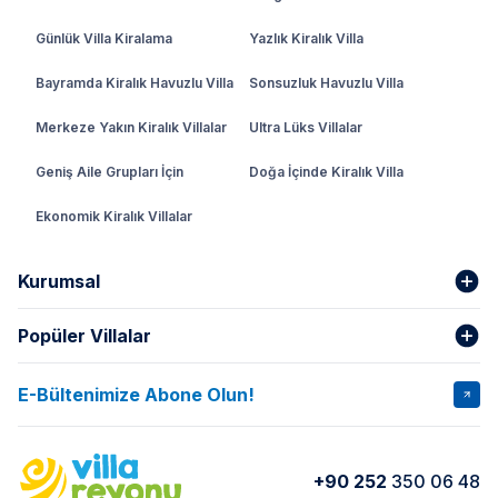
Günlük Villa Kiralama
Yazlık Kiralık Villa
Bayramda Kiralık Havuzlu Villa
Sonsuzluk Havuzlu Villa
Merkeze Yakın Kiralık Villalar
Ultra Lüks Villalar
Geniş Aile Grupları İçin
Doğa İçinde Kiralık Villa
Ekonomik Kiralık Villalar
Kurumsal
Popüler Villalar
Hakkımızda
Gizlilik Şartları
İptal Şartları
Banka Hesapları
E-Bültenimize Abone Olun!
VİLLA SALKIM
VİLLA SLAY 1
Kurumsal
Blog
VİLLA GOLD ROSE
VİLLA SARNIÇ
Yorumlar
Nasıl Kiralarım
+90 252
350 06 48
VİLLA OLENNA 1
VİLLA MERT