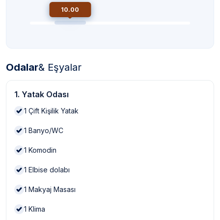
10.00
Odalar
& Eşyalar
1. Yatak Odası
1
Çift Kişilik Yatak
1
Banyo/WC
1
Komodin
1
Elbise dolabı
1
Makyaj Masası
1
Klima