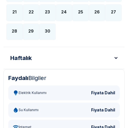
21
22
23
24
25
26
27
28
29
30
Haftalık
Faydalı
Bilgiler
Türk Lirası - TL
Dolar - USD
Sterlin - GBP
Eur
Fiyata Dahil
Elektrik Kullanımı
Fiyata Dahil
Su Kullanımı
Fiyata Dahil
İnternet