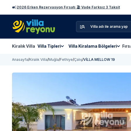
2026 Erken Rezervasyon Fırsatı 🏖️ Vade Farksız 3 Taksit
Kiralık Villa
Villa Tipleri
Villa Kiralama Bölgeleri
Fırs
Anasayfa
/
Kiralık Villa
/
Muğla
/
Fethiye
/
Çalış
/
VİLLA MELLOW 19