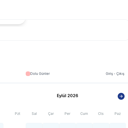
tada Göster
Dolu Günler
Giriş - Çıkış
Eylül 2026
Pzt
Sal
Çar
Per
Cum
Cts
Paz