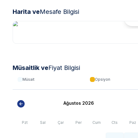
Harita ve
Mesafe Bilgisi
Hari
Müsaitlik ve
Fiyat Bilgisi
Müsait
Opsiyon
Ağustos 2026
Pzt
Sal
Çar
Per
Cum
Cts
Paz