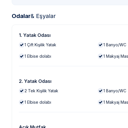
Odalar
& Eşyalar
1. Yatak Odası
1
Çift Kişilik Yatak
1
Banyo/WC
1
Elbise dolabı
1
Makyaj Mas
2. Yatak Odası
2
Tek Kişilik Yatak
1
Banyo/WC
1
Elbise dolabı
1
Makyaj Mas
Açık Mutfak