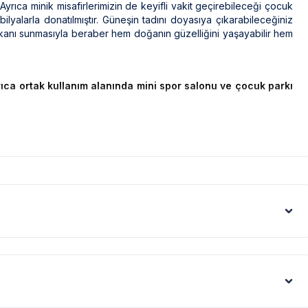
yrıca minik misafirlerimizin de keyifli vakit geçirebileceği çocuk
lyalarla donatılmıştır. Güneşin tadını doyasıya çıkarabileceğiniz
mkanı sunmasıyla beraber hem doğanın güzelliğini yaşayabilir hem
Ayrıca ortak kullanım alanında mini spor salonu ve çocuk parkı
rlerin rahatsız olmaması adına havuz kullanımı en geç 22.00
ilmektedir.
 bir spor salonu bulunmaktadır.​
ak ilaçlama yapılmaktadır. Ancak yine de çevrede kelebek, böcek,
rtışı sebebiyle; bölge genelinde nadiren de olsa internet,
leri gibi görüntüyü ekrana sığdırmak amacıyla, geniş açılı lens ve
denle resimler üzerinde yer alan objeler gerçeğinden daha büyük