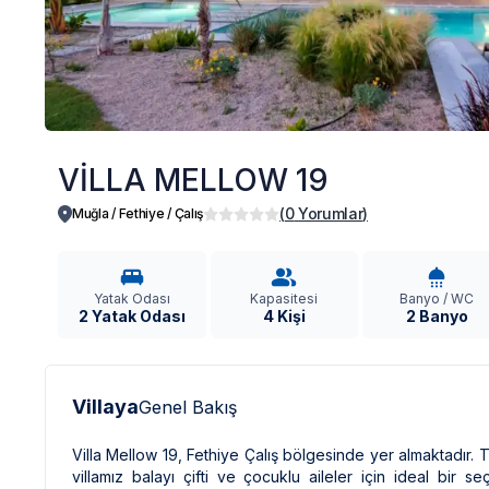
VİLLA MELLOW 19
(
0
Yorumlar
)
Muğla / Fethiye
/
Çalış
Yatak Odası
Kapasitesi
Banyo / WC
2 Yatak Odası
4 Kişi
2 Banyo
Villaya
Genel Bakış
Villa Mellow 19, Fethiye Çalış bölgesinde yer almaktadır.
villamız balayı çifti ve çocuklu aileler için ideal bir 