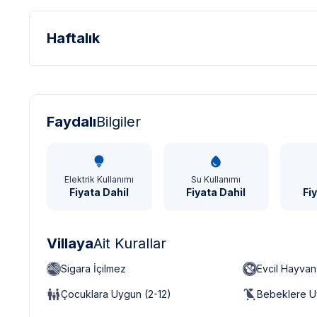
Haftalık
Türk Lirası - TL
Dolar - USD
Sterlin - GBP
Faydalı
Bilgiler
Elektrik Kullanımı
Su Kullanımı
Fiyata Dahil
Fiyata Dahil
Fi
Villaya
Ait Kurallar
Sigara İçilmez
Evcil Hayva
Çocuklara Uygun (2-12)
Bebeklere U