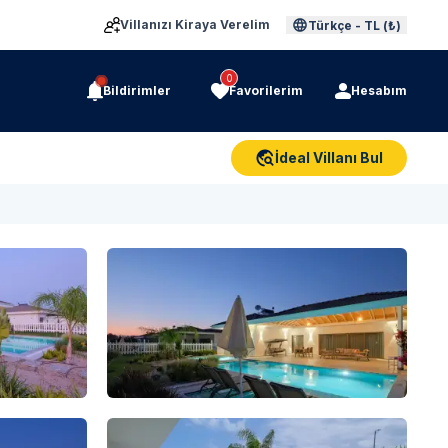
Villanızı Kiraya Verelim
Türkçe
-
TL (₺)
0
Bildirimler
Favorilerim
Hesabım
İdeal Villanı Bul