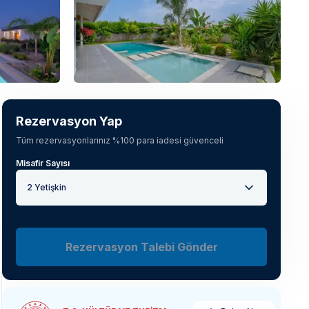
Tüm fotoğrafları gör
(
60
)
Rezervasyon Yap
Tüm rezervasyonlarınız %100 para iadesi güvenceli
Misafir Sayısı
2 Yetişkin
Rezervasyon Talebi Gönder