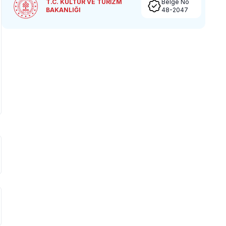
T.C. KÜLTÜR VE TURİZM
Belge No
BAKANLIĞI
48-2047