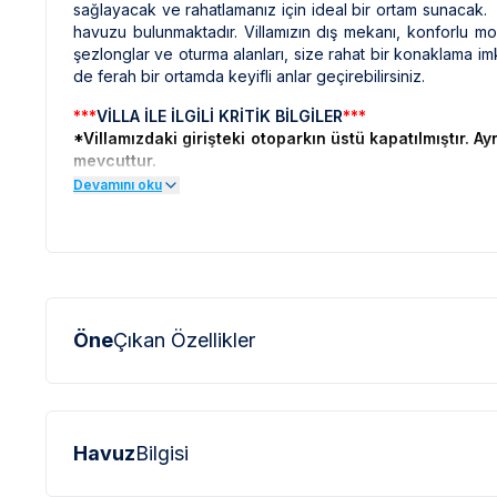
sağlayacak ve rahatlamanız için ideal bir ortam sunacak. A
havuzu bulunmaktadır. Villamızın dış mekanı, konforlu mobi
şezlonglar ve oturma alanları, size rahat bir konaklama i
de ferah bir ortamda keyifli anlar geçirebilirsiniz.
***
VİLLA İLE İLGİLİ KRİTİK BİLGİLER
***
*Villamızdaki girişteki otoparkın üstü kapatılmıştır. 
mevcuttur.
*
Aynı villalardan birden fazla bulunmaktadır. Misafi
Devamını oku
kadar devam etmektedir.
*
Villamıza erkek arkadaş grubu kabul edilmemektedir.
*
Villalarımızda kalan ödemeler havale olarak kabul ed
***
BÖLGE İLE İLGİLİ KRİTİK BİLGİLER
***
*Mellow villalarında ortak alanda çocuk parkı ve mini
*
Doğa içerisinde bulunan tüm villalarımızda düzenli olar
*
Fethiye bölgesinde özellikle yaz aylarında yoğun nüfus a
sinek vb. bulunma ihtimali bulunmaktadır.
elektrik ve su kesintileri yaşanabilmektedir.
*
Öne
Bu evin resimleri sitemizde yer alan diğer evlerin resim
Çıkan Özellikler
profesyonel fotoğraf makinaları ile çekilmektedir. Bu ne
olarak görülebilmektedir.
Havuz
Bilgisi