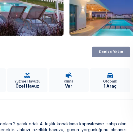
Denize Yakın
Yüzme Havuzu
Klima
Otopark
Özel Havuz
Var
1 Araç
 Toplam 2 yatak odalı 4 kişilik konaklama kapasitesine sahip olan
seçenektir. Jakuzi özellikli havuzu, günün yorgunluğunu atmanızı