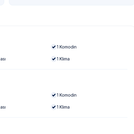
1
Komodin
ası
1
Klima
1
Komodin
ası
1
Klima