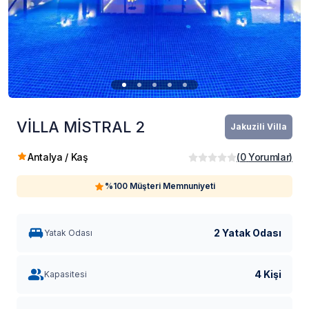
VİLLA MİSTRAL 2
Jakuzili Villa
Antalya / Kaş
(
0
Yorumlar
)
%100 Müşteri Memnuniyeti
2 Yatak Odası
Yatak Odası
4 Kişi
Kapasitesi