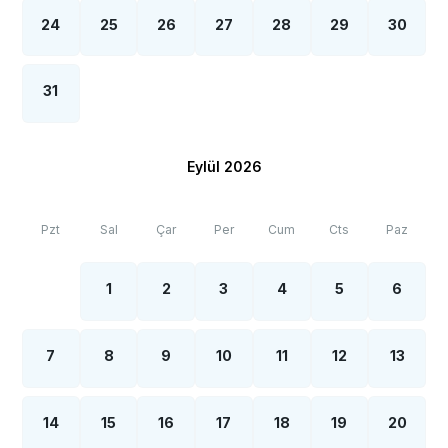
de olsa internet, elektrik ve su kesintileri
yaşanabilmektedir.
24
25
26
27
28
29
30
31
Eylül 2026
Pzt
Sal
Çar
Per
Cum
Cts
Paz
1
2
3
4
5
6
7
8
9
10
11
12
13
14
15
16
17
18
19
20