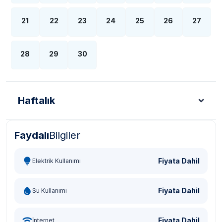
21
22
23
24
25
26
27
28
29
30
Haftalık
Faydalı
Bilgiler
Türk Lirası - TL
Dolar - USD
Sterlin - GBP
Eur
Fiyata Dahil
Elektrik Kullanımı
Fiyata Dahil
Su Kullanımı
Fiyata Dahil
İnternet