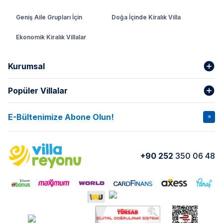
Geniş Aile Grupları İçin
Doğa İçinde Kiralık Villa
Ekonomik Kiralık Villalar
Kurumsal
Popüler Villalar
Hakkımızda
Gizlilik Şartları
İptal Şartları
Banka Hesapları
E-Bültenimize Abone Olun!
VİLLA SALKIM
VİLLA SLAY 1
Kurumsal
Blog
VİLLA GOLD ROSE
VİLLA SARNIÇ
Yorumlar
Nasıl Kiralarım
+90 252
350 06 48
VİLLA OLENNA 1
VİLLA MERT
İletişim
Kiralama Sözleşmesi
VİLLA VERDANİA
VİLLA BELLA
Belgelerimiz
VİLLA MİRAVA
VILLA ADRIMA 1
VİLLA TİAMO
VİLLA ZEYTİN DALI