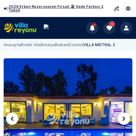
2026 Erken Rezervasyon Fırsatı 🏖️ Vade Farksız 3
Taksit
0
Anasayfa
/
Kiralık Villa
/
Antalya
/
Kalkan
/
Üzümlü
/
VİLLA MİSTRAL 2