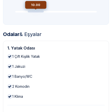
10.00
Odalar
& Eşyalar
1. Yatak Odası
1
Çift Kişilik Yatak
1
Jakuzi
1
Banyo/WC
2
Komodin
1
Klima