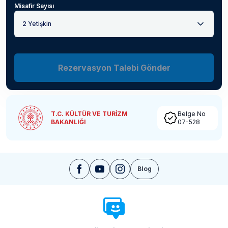
Misafir Sayısı
2 Yetişkin
Rezervasyon Talebi Gönder
T.C. KÜLTÜR VE TURİZM
Belge No
BAKANLIĞI
07-528
Blog