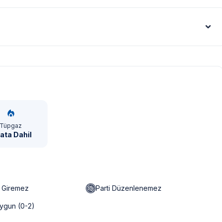
Euro - €
Tüpgaz
yata Dahil
n Giremez
Parti Düzenlenemez
ygun (0-2)