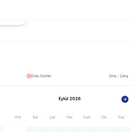
denle resimler üzerinde yer alan objeler gerçeğinden daha büyük
tada Göster
e şartları sebebiyle yamaç üzerine kurulmuştur. Bu villalarımıza
alarımızın ise yolu stabilize(toprak) olabilmektedir.
s artışı sebebiyle; bölge genelinde nadiren de olsa internet,
Dolu Günler
Giriş - Çıkış
Eylül 2026
Pzt
Sal
Çar
Per
Cum
Cts
Paz