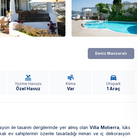
Deniz Manzaralı
Yüzme Havuzu
Klima
Otopark
Özel Havuz
Var
1 Araç
on ile tasarım dergilerinde yer almış olan
Villa Motierra
, lüks
rkalı ev sahiplerinin özenle tasarladığı mimari ve iç dekorasyon