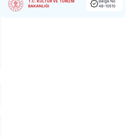
T.C. KÜLTÜR VE TURİZM
Belge No
BAKANLIĞI
48-10510