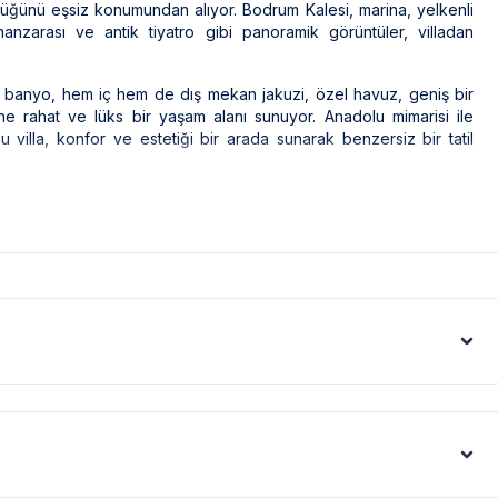
üklüğünü eşsiz konumundan alıyor. Bodrum Kalesi, marina, yelkenli
anzarası ve antik tiyatro gibi panoramik görüntüler, villadan
, 5 banyo, hem iç hem de dış mekan jakuzi, özel havuz, geniş bir
rine rahat ve lüks bir yaşam alanı sunuyor. Anadolu mimarisi ile
 villa, konfor ve estetiği bir arada sunarak benzersiz bir tatil
lışveriş ve şöförlük hizmetleri ise ekstra olarak sağlanmaktadır.
tlara dahildir. Daha uzun süreli kiralamalarda elektrik ücreti
etimine göre ücretlendirilecektir. Villada “brush over” genel
 personel hizmet vermektedir. Talep edilirse yemek servisi de
ak ilaçlama yapılmaktadır. Ancak yine de çevrede kelebek, böcek,
leri gibi görüntüyü ekrana sığdırmak amacıyla, geniş açılı lens ve