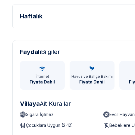
Haftalık
Türk Lirası - TL
Dolar - USD
Sterlin - GBP
Faydalı
Bilgiler
İnternet
Havuz ve Bahçe Bakımı
Fiyata Dahil
Fiyata Dahil
Fi
Villaya
Ait Kurallar
Sigara İçilmez
Evcil Hayva
Çocuklara Uygun (2-12)
Bebeklere U