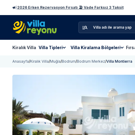
2026 Erken Rezervasyon Fırsatı 🏖️ Vade Farksız 3 Taksit
Kiralık Villa
Villa Tipleri
Villa Kiralama Bölgeleri
Fırs
Anasayfa
/
Kiralık Villa
/
Muğla
/
Bodrum
/
Bodrum Merkez
/
Villa Montierra