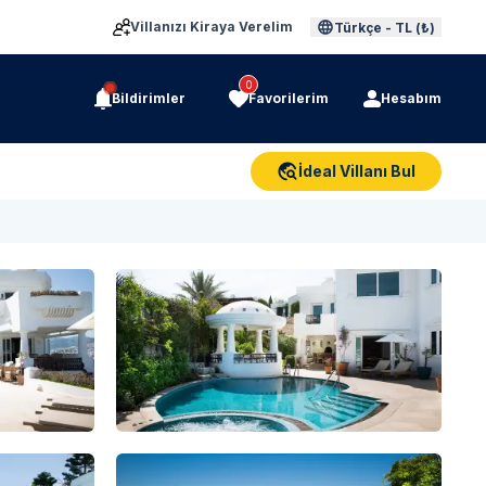
Villanızı Kiraya Verelim
Türkçe
-
TL (₺)
0
Bildirimler
Favorilerim
Hesabım
İdeal Villanı Bul