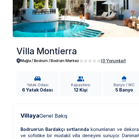
Villa Montierra
(
0
Yorumlar
)
Muğla / Bodrum
/
Bodrum Merkez
Yatak Odası
Kapasitesi
Banyo / WC
6 Yatak Odası
12 Kişi
5 Banyo
Villaya
Genel Bakış
Bodrum’un Bardakçı sırtlarında
konumlanan ve dekorasy
ve sofistike bir müstakil villa deneyimi sunuyor. Danima