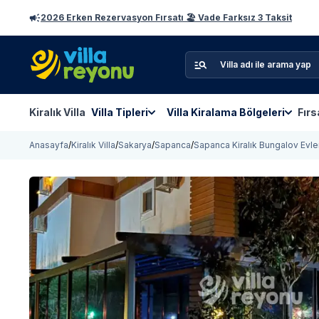
2026 Erken Rezervasyon Fırsatı 🏖️ Vade Farksız 3 Taksit
Kiralık Villa
Villa Tipleri
Villa Kiralama Bölgeleri
Fırs
Anasayfa
/
Kiralık Villa
/
Sakarya
/
Sapanca
/
Sapanca Kiralık Bungalov Evle