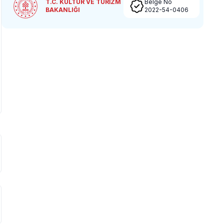
T.C. KÜLTÜR VE TURİZM
Belge No
BAKANLIĞI
2022-54-0406