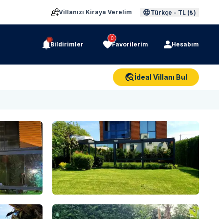
Villanızı Kiraya Verelim
Türkçe
-
TL (₺)
0
Bildirimler
Favorilerim
Hesabım
İdeal Villanı Bul