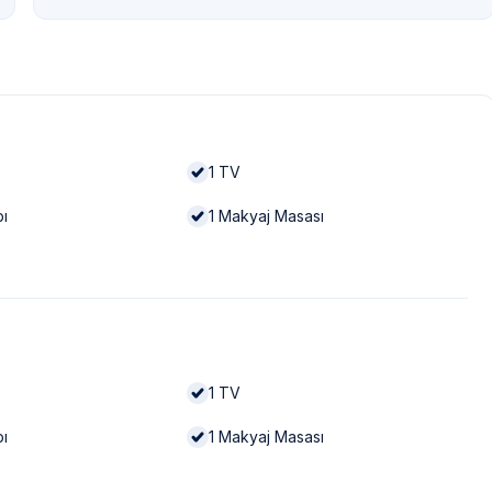
1
TV
bı
1
Makyaj Masası
1
TV
bı
1
Makyaj Masası