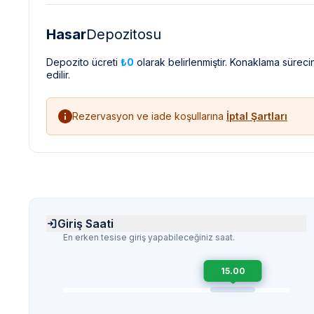
Hasar
Depozitosu
Depozito ücreti
₺0
olarak belirlenmiştir. Konaklama sürec
edilir.
Rezervasyon ve iade koşullarına
İptal Şartları
Giriş Saati
En erken tesise giriş yapabileceğiniz saat.
15.00