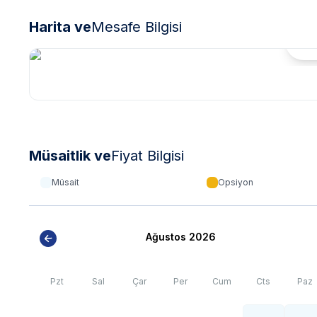
Harita ve
Mesafe Bilgisi
Hari
Müsaitlik ve
Fiyat Bilgisi
Müsait
Opsiyon
Ağustos 2026
Pzt
Sal
Çar
Per
Cum
Cts
Paz