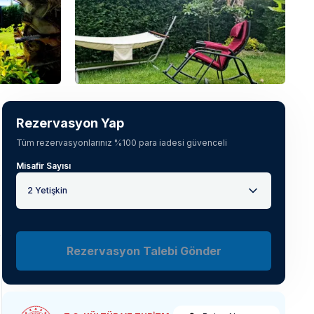
Tüm fotoğrafları gör
(
47
)
Rezervasyon Yap
Tüm rezervasyonlarınız %100 para iadesi güvenceli
Misafir Sayısı
2 Yetişkin
Rezervasyon Talebi Gönder