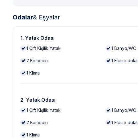
Odalar
& Eşyalar
1. Yatak Odası
1
Çift Kişilik Yatak
1
Banyo/WC
2
Komodin
1
Elbise dola
1
Klima
2. Yatak Odası
1
Çift Kişilik Yatak
1
Banyo/WC
2
Komodin
1
Elbise dola
1
Klima