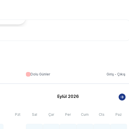
tada Göster
Dolu Günler
Giriş - Çıkış
Eylül 2026
Pzt
Sal
Çar
Per
Cum
Cts
Paz