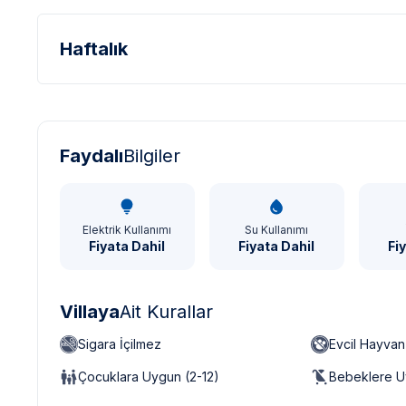
Haftalık
Türk Lirası - TL
Dolar - USD
Sterlin - GBP
Faydalı
Bilgiler
Elektrik Kullanımı
Su Kullanımı
Fiyata Dahil
Fiyata Dahil
Fi
Villaya
Ait Kurallar
Sigara İçilmez
Evcil Hayva
Çocuklara Uygun (2-12)
Bebeklere U