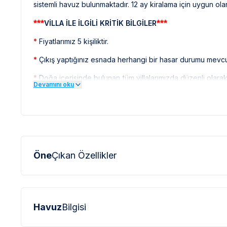
sistemli havuz bulunmaktadır. 12 ay kiralama için uygun olan
***
***
VİLLA İLE İLGİLİ KRİTİK BİLGİLER
*
Fiyatlarımız 5 kişiliktir.
*
Çıkış yaptığınız esnada herhangi bir hasar durumu mevcut 
*
Doğa içerisinde bulunan tüm villalarımızda düzenli olar
Devamını oku
sinek vb. bulunma ihtimali bulunmaktadır.
***
***
BÖLGE İLE İLGİLİ KRİTİK BİLGİLER
*
Sapanca bölgesinde özellikle yaz aylarında yoğun nüf
elektrik ve su kesintileri yaşanabilmektedir.
Öne
Çıkan Özellikler
Havuz
Bilgisi