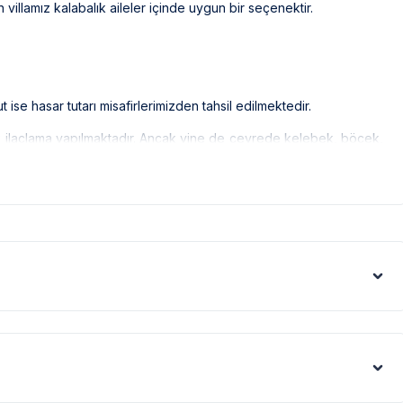
 villamız kalabalık aileler içinde uygun bir seçenektir.
ise hasar tutarı misafirlerimizden tahsil edilmektedir.
ak ilaçlama yapılmaktadır. Ancak yine de çevrede kelebek, böcek,
us artışı sebebiyle; bölge genelinde nadiren de olsa internet,