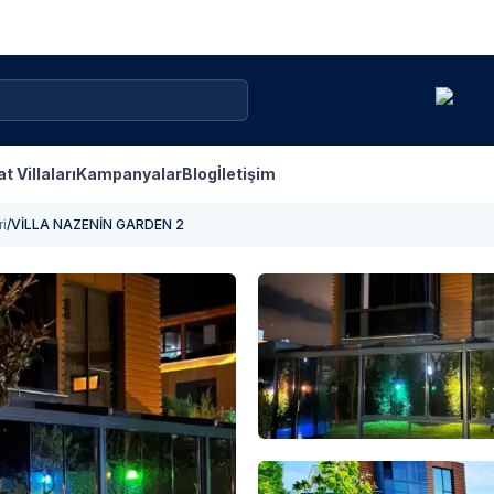
at Villaları
Kampanyalar
Blog
İletişim
ri
/
VİLLA NAZENİN GARDEN 2