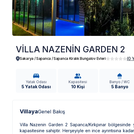
VİLLA NAZENİN GARDEN 2
(
0
Sakarya / Sapanca
/
Sapanca Kiralık Bungalov Evleri
Yatak Odası
Kapasitesi
Banyo / WC
5 Yatak Odası
10 Kişi
5 Banyo
Villaya
Genel Bakış
Villa Nazenin Garden 2 Sapanca/Kırkpınar bölgesinde ye
kapasitesine sahiptir. Herşeyiyle en ince ayrıntısına kadar