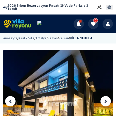
2026 Erken Rezervasyon Fırsatı 🏖️ Vade Farksız 3
Taksit
0
Anasayfa
/
Kiralık Villa
/
Antalya
/
Kalkan
/
Kalkan
/
VİLLA NEBULA