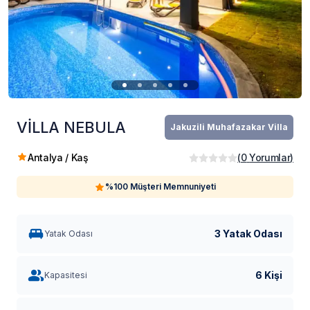
VİLLA NEBULA
Jakuzili Muhafazakar Villa
Antalya / Kaş
(
0
Yorumlar
)
%100 Müşteri Memnuniyeti
3 Yatak Odası
Yatak Odası
6 Kişi
Kapasitesi