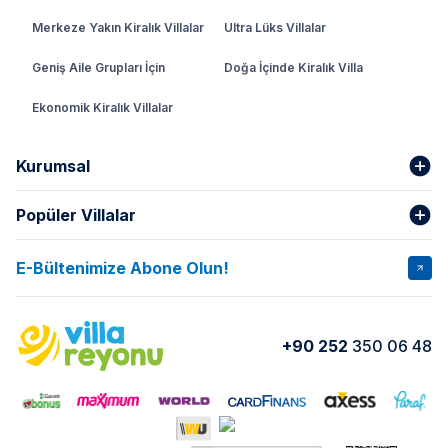
Merkeze Yakın Kiralık Villalar
Ultra Lüks Villalar
Geniş Aile Grupları İçin
Doğa İçinde Kiralık Villa
Ekonomik Kiralık Villalar
Kurumsal
Popüler Villalar
Hakkımızda
Gizlilik Şartları
İptal Şartları
Banka Hesapları
E-Bültenimize Abone Olun!
VİLLA SALKIM
VİLLA SLAY 1
Kurumsal
Blog
VİLLA GOLD ROSE
VİLLA SARNIÇ
Yorumlar
Nasıl Kiralarım
+90 252
350 06 48
VİLLA OLENNA 1
VİLLA MERT
İletişim
Kiralama Sözleşmesi
VİLLA VERDANİA
VİLLA BELLA
Belgelerimiz
VİLLA MİRAVA
VILLA ADRIMA 1