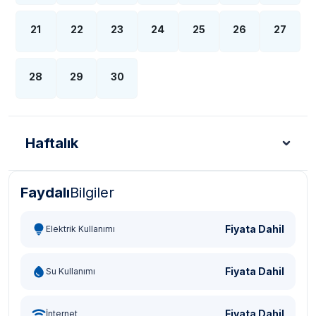
21
22
23
24
25
26
27
28
29
30
Haftalık
Faydalı
Bilgiler
Türk Lirası - TL
Dolar - USD
Sterlin - GBP
Eur
Fiyata Dahil
Elektrik Kullanımı
Fiyata Dahil
Su Kullanımı
Fiyata Dahil
İnternet